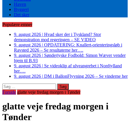
Haven
Byggeri
Det sker
Populære emner
9. august 2026
|
Hvad sker der i Tyskland? Stor
demonstration mod regeringen – SE VIDEO
9. august 2026
|
OPDATERING: Knallert-orienteringsløb i
Ravsted 2026 – Se resultaterne her….
9. august 2026
|
Sønderjyske Fodbold: Simon Wæver vender
hjem til B.93
9. august 2026
|
Se videoklip af ulveangrebet i Nordjylland
her….
9. august 2026
|
DM i BallonFlyvning 2026 – Se vinderne her
Søg
efter:
Forside
glatte veje fredag morgen i Tønder
glatte veje fredag morgen i
Tønder