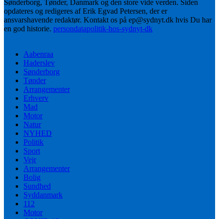
Sønderborg, Tønder, Danmark og den store vide verden. Siden
opdateres og redigeres af Erik Egvad Petersen, der er
ansvarshavende redaktør. Kontakt os på ep@sydnyt.dk hvis Du har
en god historie.
persondatapolitik-hos-sydnyt-dk
Aabenraa
Haderslev
Sønderborg
Tønder
Arrangementer
Erhverv
Mad
Motor
Natur
NYHED
Politik
Sport
Vejr
Arrangementer
Bolig
Sundhed
Syddanmark
112
Motor