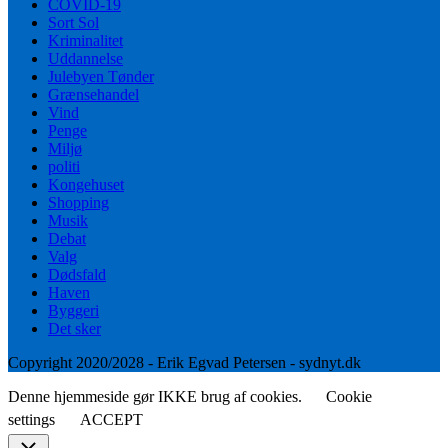
COVID-19
Sort Sol
Kriminalitet
Uddannelse
Julebyen Tønder
Grænsehandel
Vind
Penge
Miljø
politi
Kongehuset
Shopping
Musik
Debat
Valg
Dødsfald
Haven
Byggeri
Det sker
Copyright 2020/2028 - Erik Egvad Petersen - sydnyt.dk
Denne hjemmeside gør IKKE brug af cookies.
Cookie
settings
ACCEPT