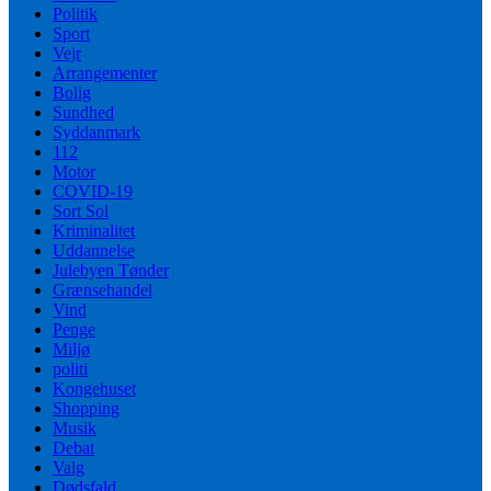
Politik
Sport
Vejr
Arrangementer
Bolig
Sundhed
Syddanmark
112
Motor
COVID-19
Sort Sol
Kriminalitet
Uddannelse
Julebyen Tønder
Grænsehandel
Vind
Penge
Miljø
politi
Kongehuset
Shopping
Musik
Debat
Valg
Dødsfald