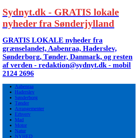
Sydnyt.dk - GRATIS lokale
nyheder fra Sønderjylland
GRATIS LOKALE nyheder fra
grænselandet, Aabenraa, Haderslev,
Sønderborg, Tønder, Danmark, og resten
af verden - redaktion@sydnyt.dk - mobil
2124 2696
Aabenraa
Haderslev
Sønderborg
Tønder
Arrangementer
Erhverv
Mad
Motor
Natur
NYHED