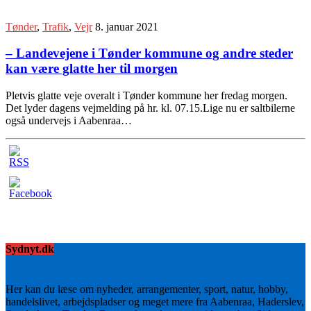
Tønder
,
Trafik
,
Vejr
8. januar 2021
– Landevejene i Tønder kommune og andre steder
kan være glatte her til morgen
Pletvis glatte veje overalt i Tønder kommune her fredag morgen.
Det lyder dagens vejmelding på hr. kl. 07.15.Lige nu er saltbilerne
også undervejs i Aabenraa…
Sydnyt.dk
Her kan du læse om nyheder, arrangementer, sport, natur, hobby,
handelslivet, arbejdspladser og meget mere fra Aabenraa, Haderslev,