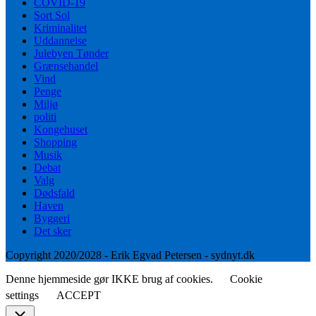
COVID-19
Sort Sol
Kriminalitet
Uddannelse
Julebyen Tønder
Grænsehandel
Vind
Penge
Miljø
politi
Kongehuset
Shopping
Musik
Debat
Valg
Dødsfald
Haven
Byggeri
Det sker
Copyright 2020/2028 - Erik Egvad Petersen - sydnyt.dk
Denne hjemmeside gør IKKE brug af cookies.
Cookie
settings
ACCEPT