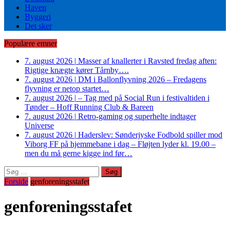
Haven
Byggeri
Det sker
Populære emner
7. august 2026
|
Masser af knallerter i Ravsted fredag aften:
Rigtige knægte kører Tårnby….
7. august 2026
|
DM i Ballonflyvning 2026 – Fredagens
flyvning er netop startet…
7. august 2026
|
– Tag med på Social Run i festivaltiden i
Tønder – Hoff Running Club & Bareen
7. august 2026
|
Retro-gaming og superhelte indtager
Universe
7. august 2026
|
Haderslev: Sønderjyske Fodbold spiller mod
Viborg FF på hjemmebane i dag – Fløjten lyder kl. 19.00 –
men du må gerne kigge ind før…
Søg
efter:
Forside
genforeningsstafet
genforeningsstafet