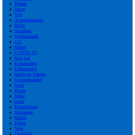
Politik
Sport
Vejr
Arrangementer
Bolig
Sundhed
Syddanmark
112
Motor
COVID-19
Sort Sol
Kriminalitet
Uddannelse
Julebyen Tønder
Grænsehandel
Vind
Penge
Miljø
politi
Kongehuset
Shopping
Musik
Debat
Valg
Dødsfald