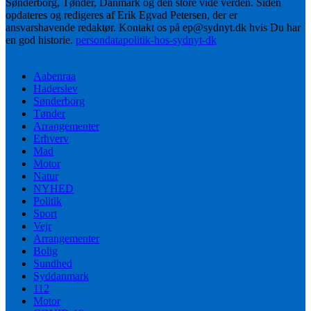
Sønderborg, Tønder, Danmark og den store vide verden. Siden
opdateres og redigeres af Erik Egvad Petersen, der er
ansvarshavende redaktør. Kontakt os på ep@sydnyt.dk hvis Du har
en god historie.
persondatapolitik-hos-sydnyt-dk
Aabenraa
Haderslev
Sønderborg
Tønder
Arrangementer
Erhverv
Mad
Motor
Natur
NYHED
Politik
Sport
Vejr
Arrangementer
Bolig
Sundhed
Syddanmark
112
Motor