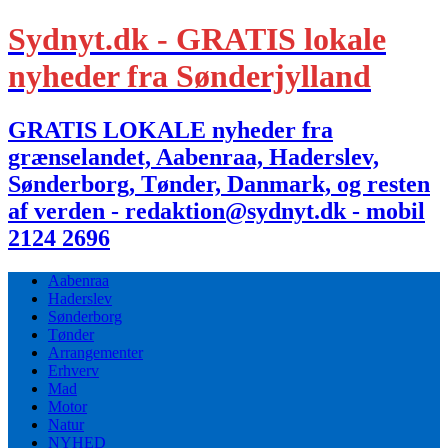
Sydnyt.dk - GRATIS lokale
nyheder fra Sønderjylland
GRATIS LOKALE nyheder fra
grænselandet, Aabenraa, Haderslev,
Sønderborg, Tønder, Danmark, og resten
af verden - redaktion@sydnyt.dk - mobil
2124 2696
Aabenraa
Haderslev
Sønderborg
Tønder
Arrangementer
Erhverv
Mad
Motor
Natur
NYHED