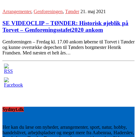
Arrangementer
,
Genforeningen
,
Tønder
21. maj 2021
SE VIDEOCLIP – TØNDER: Historisk øjeblik på
Torvet – Genforeningsstafet2020 ankom
Genforeningen – Fredag kl. 17.00 ankom løberne til Torvet i Tønder
og kunne overrække depechen til Tønders borgmester Henrik
Frandsen. Med næsten et helt års…
Sydnyt.dk
Her kan du læse om nyheder, arrangementer, sport, natur, hobby,
handelslivet, arbejdspladser og meget mere fra Aabenraa, Haderslev,