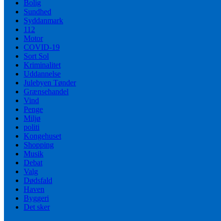
Bolig
Sundhed
Syddanmark
112
Motor
COVID-19
Sort Sol
Kriminalitet
Uddannelse
Julebyen Tønder
Grænsehandel
Vind
Penge
Miljø
politi
Kongehuset
Shopping
Musik
Debat
Valg
Dødsfald
Haven
Byggeri
Det sker