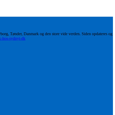
erborg, Tønder, Danmark og den store vide verden. Siden opdateres og
ik-hos-sydnyt-dk