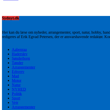
Sydnyt.dk
Her kan du læse om nyheder, arrangementer, sport, natur, hobby, han
redigeres af Erik Egvad Petersen, der er ansvarshavende redaktør. K
Aabenraa
Haderslev
Sønderborg
Tønder
Arrangementer
Erhverv
Mad
Motor
Natur
NYHED
Politik
Sport
Vejr
Arrangementer