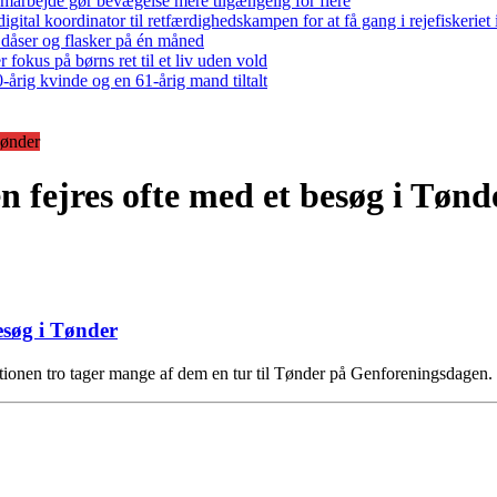
arbejde gør bevægelse mere tilgængelig for flere
gital koordinator til retfærdighedskampen for at få gang i rejefiskerie
 dåser og flasker på én måned
 fokus på børns ret til et liv uden vold
-årig kvinde og en 61-årig mand tiltalt
Tønder
 fejres ofte med et besøg i Tønd
esøg i Tønder
itionen tro tager mange af dem en tur til Tønder på Genforeningsdagen