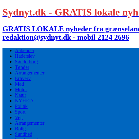
Sydnyt.dk - GRATIS lokale nyh
GRATIS LOKALE nyheder fra grænselandet,
redaktion@sydnyt.dk - mobil 2124 2696
Aabenraa
Haderslev
Sønderborg
Tønder
Arrangementer
Erhverv
Mad
Motor
Natur
NYHED
Politik
Sport
Vejr
Arrangementer
Bolig
Sundhed