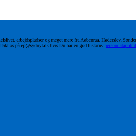
delslivet, arbejdspladser og meget mere fra Aabenraa, Haderslev, Sønd
ontakt os på ep@sydnyt.dk hvis Du har en god historie.
persondatapolit