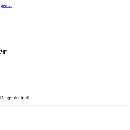
t igen…
er
. De gør det fordi…