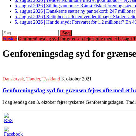
6. august 2026
|
Tønder Kommune med et godt tilbud: – Nyt sam
5. august 2026
|
Stillingsannonce: Rømø Fiskeriforening søger di
5. august 2026
|
Danskerne sætter ny pantrekord: 247 millioner
5. august 2026
|
Rettighedsstafetten vender tilbage: Skoler sætter
5. august 2026
|
Har de snydt Forsvaret for 1,2 millioner? En 40
Søg
efter:
Forside
Genforeningsdag syd for grænsen fejres ofte med et besøg i 
Genforeningsdag syd for grænsen
Dansk/tysk
,
Tønder
,
Tyskland
3. oktober 2021
Genforeningsdag syd for grænsen fejres ofte med et b
I dag søndag den 3. oktober fejrer tyskerne Genforeningsdagen. Trad