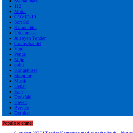
Syddanmark
112
Motor
COVID-19
Sort Sol
Kriminalitet
Uddannelse
Julebyen Tønder
Grænsehandel
Vind
Penge
Miljø
politi
Kongehuset
Shopping
Musik
Debat
Valg
Dødsfald
Haven
Byggeri
Det sker
Populære emner