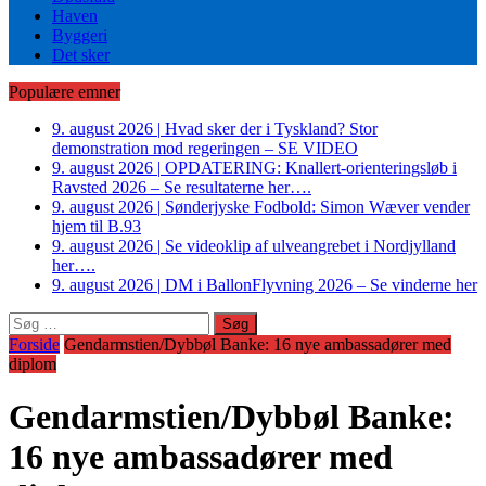
Haven
Byggeri
Det sker
Populære emner
9. august 2026
|
Hvad sker der i Tyskland? Stor
demonstration mod regeringen – SE VIDEO
9. august 2026
|
OPDATERING: Knallert-orienteringsløb i
Ravsted 2026 – Se resultaterne her….
9. august 2026
|
Sønderjyske Fodbold: Simon Wæver vender
hjem til B.93
9. august 2026
|
Se videoklip af ulveangrebet i Nordjylland
her….
9. august 2026
|
DM i BallonFlyvning 2026 – Se vinderne her
Søg
efter:
Forside
Gendarmstien/Dybbøl Banke: 16 nye ambassadører med
diplom
Gendarmstien/Dybbøl Banke:
16 nye ambassadører med