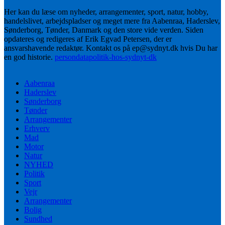
Her kan du læse om nyheder, arrangementer, sport, natur, hobby,
handelslivet, arbejdspladser og meget mere fra Aabenraa, Haderslev,
Sønderborg, Tønder, Danmark og den store vide verden. Siden
opdateres og redigeres af Erik Egvad Petersen, der er
ansvarshavende redaktør. Kontakt os på ep@sydnyt.dk hvis Du har
en god historie.
persondatapolitik-hos-sydnyt-dk
Aabenraa
Haderslev
Sønderborg
Tønder
Arrangementer
Erhverv
Mad
Motor
Natur
NYHED
Politik
Sport
Vejr
Arrangementer
Bolig
Sundhed