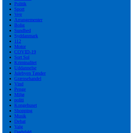
Politik
Sport
Vejr
Arrangementer
Bolig
Sundhed
Syddanmark
112
Motor
COVID-19
Sort Sol
Kriminalitet
Uddannelse
Julebyen Tønder
Grænsehandel
Vind
Penge
Miljø
politi
Kongehuset
Shopping
Musik
Debat
Valg
Dødsfald