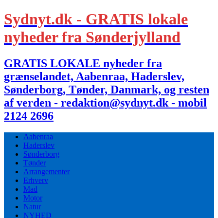
Sydnyt.dk - GRATIS lokale
nyheder fra Sønderjylland
GRATIS LOKALE nyheder fra
grænselandet, Aabenraa, Haderslev,
Sønderborg, Tønder, Danmark, og resten
af verden - redaktion@sydnyt.dk - mobil
2124 2696
Aabenraa
Haderslev
Sønderborg
Tønder
Arrangementer
Erhverv
Mad
Motor
Natur
NYHED