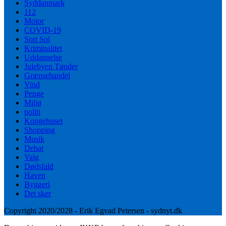
Syddanmark
112
Motor
COVID-19
Sort Sol
Kriminalitet
Uddannelse
Julebyen Tønder
Grænsehandel
Vind
Penge
Miljø
politi
Kongehuset
Shopping
Musik
Debat
Valg
Dødsfald
Haven
Byggeri
Det sker
Copyright 2020/2028 - Erik Egvad Petersen - sydnyt.dk