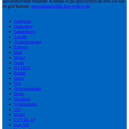
ansvarshavende redaktør. Kontakt os på ep@sydnyt.dk hvis Du har
en god historie.
persondatapolitik-hos-sydnyt-dk
Aabenraa
Haderslev
Sønderborg
Tønder
Arrangementer
Erhverv
Mad
Motor
Natur
NYHED
Politik
Sport
Vejr
Arrangementer
Bolig
Sundhed
Syddanmark
112
Motor
COVID-19
Sort Sol