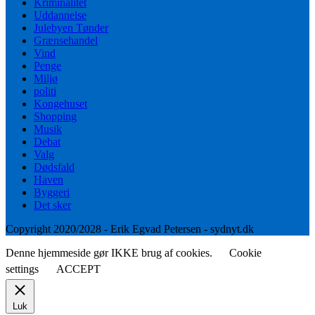
Kriminalitet
Uddannelse
Julebyen Tønder
Grænsehandel
Vind
Penge
Miljø
politi
Kongehuset
Shopping
Musik
Debat
Valg
Dødsfald
Haven
Byggeri
Det sker
Copyright 2020/2028 - Erik Egvad Petersen - sydnyt.dk
Denne hjemmeside gør IKKE brug af cookies.
Cookie
settings
ACCEPT
Luk