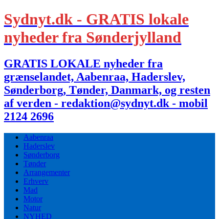
Sydnyt.dk - GRATIS lokale
nyheder fra Sønderjylland
GRATIS LOKALE nyheder fra
grænselandet, Aabenraa, Haderslev,
Sønderborg, Tønder, Danmark, og resten
af verden - redaktion@sydnyt.dk - mobil
2124 2696
Aabenraa
Haderslev
Sønderborg
Tønder
Arrangementer
Erhverv
Mad
Motor
Natur
NYHED