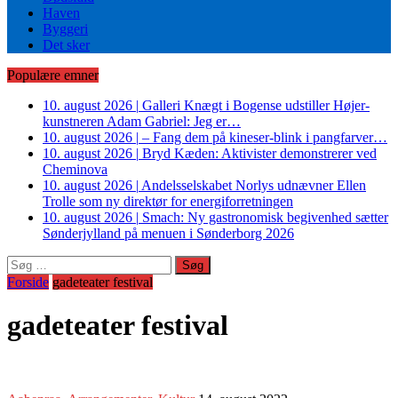
Haven
Byggeri
Det sker
Populære emner
10. august 2026
|
Galleri Knægt i Bogense udstiller Højer-
kunstneren Adam Gabriel: Jeg er…
10. august 2026
|
– Fang dem på kineser-blink i pangfarver…
10. august 2026
|
Bryd Kæden: Aktivister demonstrerer ved
Cheminova
10. august 2026
|
Andelsselskabet Norlys udnævner Ellen
Trolle som ny direktør for energiforretningen
10. august 2026
|
Smach: Ny gastronomisk begivenhed sætter
Sønderjylland på menuen i Sønderborg 2026
Søg
efter:
Forside
gadeteater festival
gadeteater festival