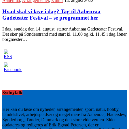
Aabenraa
,
Arrangementer
,
Kultur
14. august 2022
Hvad skal vi lave i dag? Tag til Aabenraa
Gadeteater Festival – se programmet her
I dag, søndag den 14. august, starter Aabenraa Gadeteater Festival.
Det sker på Sønderstrand med start kl. 11.00 og kl. 11.45 i dag åbner
borgmester…
Sydnyt.dk
Her kan du læse om nyheder, arrangementer, sport, natur, hobby,
handelslivet, arbejdspladser og meget mere fra Aabenraa, Haderslev,
Sønderborg, Tønder, Danmark og den store vide verden. Siden
opdateres og redigeres af Erik Egvad Petersen, der er