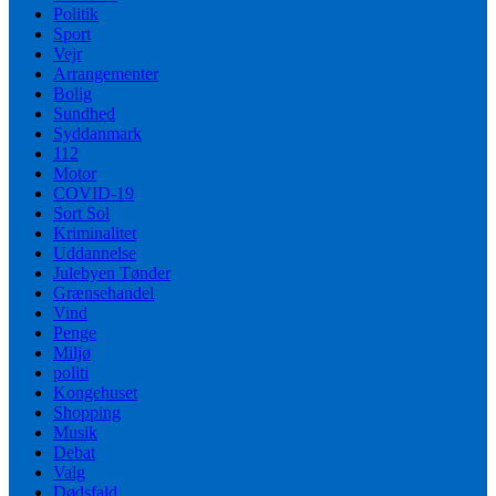
Politik
Sport
Vejr
Arrangementer
Bolig
Sundhed
Syddanmark
112
Motor
COVID-19
Sort Sol
Kriminalitet
Uddannelse
Julebyen Tønder
Grænsehandel
Vind
Penge
Miljø
politi
Kongehuset
Shopping
Musik
Debat
Valg
Dødsfald