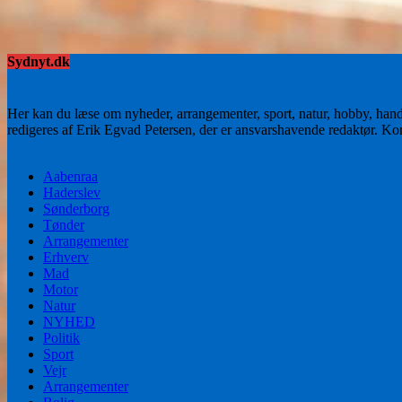
Sydnyt.dk
Her kan du læse om nyheder, arrangementer, sport, natur, hobby, han
redigeres af Erik Egvad Petersen, der er ansvarshavende redaktør. K
Aabenraa
Haderslev
Sønderborg
Tønder
Arrangementer
Erhverv
Mad
Motor
Natur
NYHED
Politik
Sport
Vejr
Arrangementer