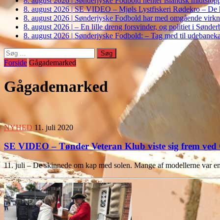
8. august 2026
|
Sønderjyske Fodbold henter islandsk midtstop
8. august 2026
|
SE VIDEO – Mjøls Lystfiskeri Rødekro – De hu
8. august 2026
|
Sønderjyske Fodbold har med omgående virkni
8. august 2026
|
– En lille dreng forsvinder, og politiet i Sønd
8. august 2026
|
Sønderjyske Fodbold: – Tag med til udebanek
Søg
efter:
Forside
Gågademarked
Gågademarked
NYHED
11. juli 2020
SE VIDEO – Tønder Veteran Klub viste sig frem ve
11. juli – De skinnede om kap med solen. Mange af modellerne var e