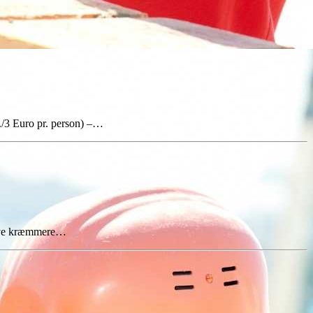
./3 Euro pr. person) –…
leve kræmmere…