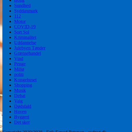
Bolig
Sundhed
Syddanmark
112
Motor
COVID-19
Sort Sol
Kriminalitet
Uddannelse
Julebyen Tønder
Grænsehandel
Vind
Penge
Miljø
politi
Kongehuset
Shopping
Musik
Debat
Valg
Dødsfald
Haven
Byggeri
Det sker