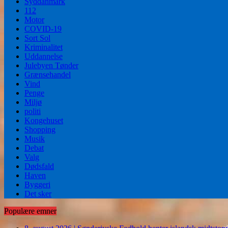
Syddanmark
112
Motor
COVID-19
Sort Sol
Kriminalitet
Uddannelse
Julebyen Tønder
Grænsehandel
Vind
Penge
Miljø
politi
Kongehuset
Shopping
Musik
Debat
Valg
Dødsfald
Haven
Byggeri
Det sker
Populære emner