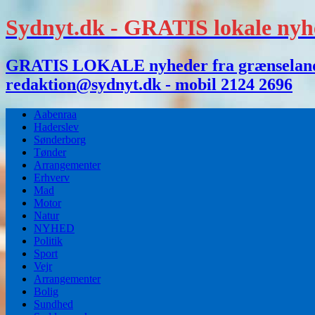
Sydnyt.dk - GRATIS lokale nyh
GRATIS LOKALE nyheder fra grænselandet,
redaktion@sydnyt.dk - mobil 2124 2696
Aabenraa
Haderslev
Sønderborg
Tønder
Arrangementer
Erhverv
Mad
Motor
Natur
NYHED
Politik
Sport
Vejr
Arrangementer
Bolig
Sundhed