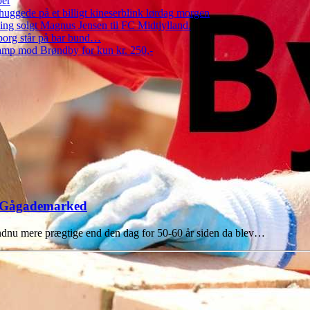
per
ggede på et billigt kineserblink lørdag morgen
ng solgt Magnus Jensen til FC Midtjylland.
erborg står på bar bund…
amp mod Brøndby for kun kr. 250,-
d Gågademarked
ndnu mere prægtige end den dag for 50-60 år siden da blev…