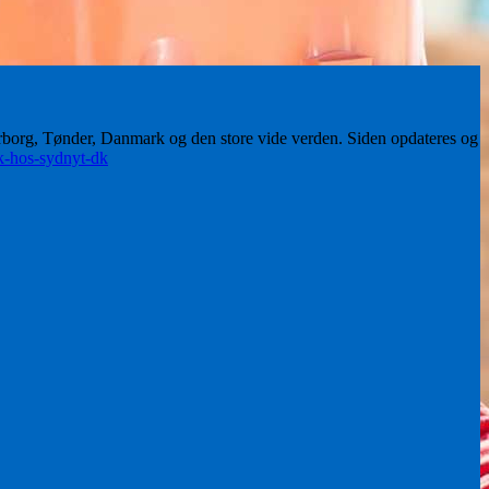
erborg, Tønder, Danmark og den store vide verden. Siden opdateres og
ik-hos-sydnyt-dk