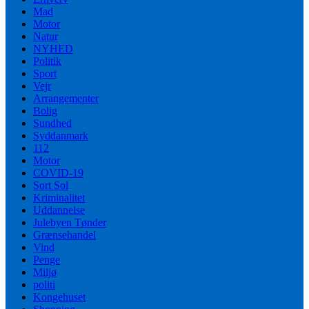
Mad
Motor
Natur
NYHED
Politik
Sport
Vejr
Arrangementer
Bolig
Sundhed
Syddanmark
112
Motor
COVID-19
Sort Sol
Kriminalitet
Uddannelse
Julebyen Tønder
Grænsehandel
Vind
Penge
Miljø
politi
Kongehuset