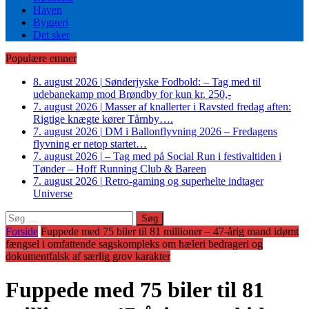
Haven
Byggeri
Det sker
Populære emner
8. august 2026
|
Sønderjyske Fodbold: – Tag med til
udebanekamp mod Brøndby for kun kr. 250,-
7. august 2026
|
Masser af knallerter i Ravsted fredag aften:
Rigtige knægte kører Tårnby….
7. august 2026
|
DM i Ballonflyvning 2026 – Fredagens
flyvning er netop startet…
7. august 2026
|
– Tag med på Social Run i festivaltiden i
Tønder – Hoff Running Club & Bareen
7. august 2026
|
Retro-gaming og superhelte indtager
Universe
Søg
efter:
Forside
Fuppede med 75 biler til 81 millioner – 47-årig mand idømt
fængsel i omfattende sagskompleks om hæleri bedrageri og
dokumentfalsk af særlig grov karakter
Fuppede med 75 biler til 81