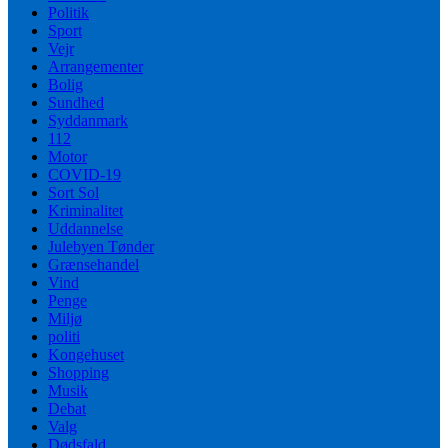
Politik
Sport
Vejr
Arrangementer
Bolig
Sundhed
Syddanmark
112
Motor
COVID-19
Sort Sol
Kriminalitet
Uddannelse
Julebyen Tønder
Grænsehandel
Vind
Penge
Miljø
politi
Kongehuset
Shopping
Musik
Debat
Valg
Dødsfald