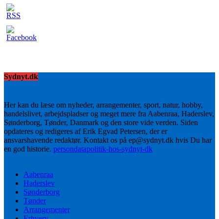
Sydnyt.dk
Her kan du læse om nyheder, arrangementer, sport, natur, hobby,
handelslivet, arbejdspladser og meget mere fra Aabenraa, Haderslev,
Sønderborg, Tønder, Danmark og den store vide verden. Siden
opdateres og redigeres af Erik Egvad Petersen, der er
ansvarshavende redaktør. Kontakt os på ep@sydnyt.dk hvis Du har
en god historie.
persondatapolitik-hos-sydnyt-dk
Aabenraa
Haderslev
Sønderborg
Tønder
Arrangementer
Erhverv