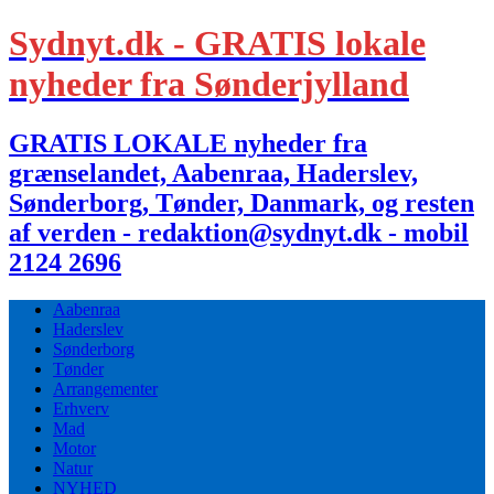
Sydnyt.dk - GRATIS lokale
nyheder fra Sønderjylland
GRATIS LOKALE nyheder fra
grænselandet, Aabenraa, Haderslev,
Sønderborg, Tønder, Danmark, og resten
af verden - redaktion@sydnyt.dk - mobil
2124 2696
Aabenraa
Haderslev
Sønderborg
Tønder
Arrangementer
Erhverv
Mad
Motor
Natur
NYHED