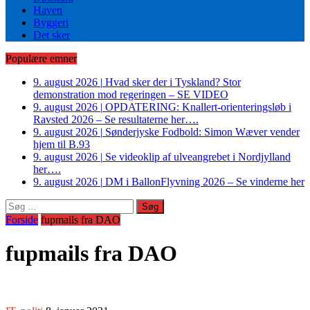
Haven
Byggeri
Det sker
Populære emner
9. august 2026
|
Hvad sker der i Tyskland? Stor
demonstration mod regeringen – SE VIDEO
9. august 2026
|
OPDATERING: Knallert-orienteringsløb i
Ravsted 2026 – Se resultaterne her….
9. august 2026
|
Sønderjyske Fodbold: Simon Wæver vender
hjem til B.93
9. august 2026
|
Se videoklip af ulveangrebet i Nordjylland
her….
9. august 2026
|
DM i BallonFlyvning 2026 – Se vinderne her
Søg
efter:
Forside
fupmails fra DAO
fupmails fra DAO