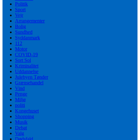
Politik
Sport
Vejr
Arrangementer
Bolig
Sundhed
Syddanmark
112
Motor
COVID-19
Sort Sol
Kriminalitet
Uddannelse
Julebyen Tønder
Grænsehandel
Vind
Penge
Miljø
politi
Kongehuset
Shopping
Musik
Debat
Valg
Dødsfald