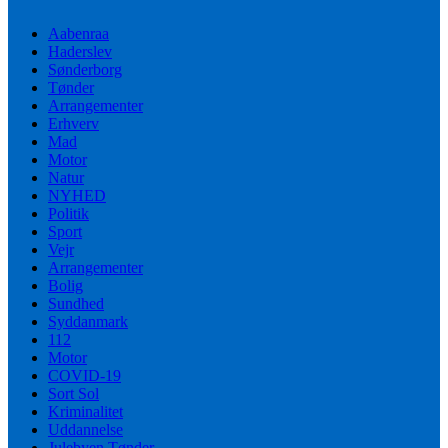
Aabenraa
Haderslev
Sønderborg
Tønder
Arrangementer
Erhverv
Mad
Motor
Natur
NYHED
Politik
Sport
Vejr
Arrangementer
Bolig
Sundhed
Syddanmark
112
Motor
COVID-19
Sort Sol
Kriminalitet
Uddannelse
Julebyen Tønder