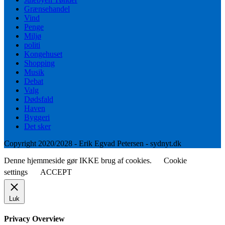
Grænsehandel
Vind
Penge
Miljø
politi
Kongehuset
Shopping
Musik
Debat
Valg
Dødsfald
Haven
Byggeri
Det sker
Copyright 2020/2028 - Erik Egvad Petersen - sydnyt.dk
Denne hjemmeside gør IKKE brug af cookies.
Cookie
settings
ACCEPT
Luk
Privacy Overview