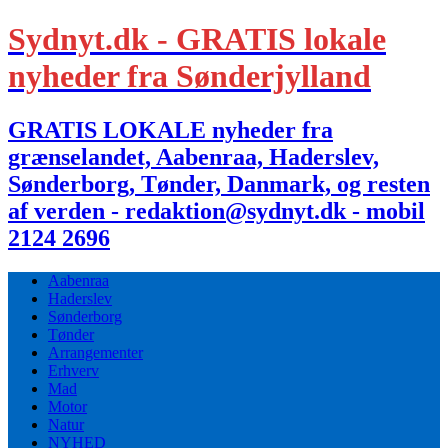
Sydnyt.dk - GRATIS lokale
nyheder fra Sønderjylland
GRATIS LOKALE nyheder fra
grænselandet, Aabenraa, Haderslev,
Sønderborg, Tønder, Danmark, og resten
af verden - redaktion@sydnyt.dk - mobil
2124 2696
Aabenraa
Haderslev
Sønderborg
Tønder
Arrangementer
Erhverv
Mad
Motor
Natur
NYHED