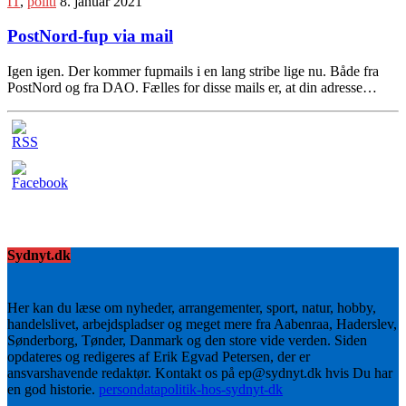
IT
,
politi
8. januar 2021
PostNord-fup via mail
Igen igen. Der kommer fupmails i en lang stribe lige nu. Både fra
PostNord og fra DAO. Fælles for disse mails er, at din adresse…
Sydnyt.dk
Her kan du læse om nyheder, arrangementer, sport, natur, hobby,
handelslivet, arbejdspladser og meget mere fra Aabenraa, Haderslev,
Sønderborg, Tønder, Danmark og den store vide verden. Siden
opdateres og redigeres af Erik Egvad Petersen, der er
ansvarshavende redaktør. Kontakt os på ep@sydnyt.dk hvis Du har
en god historie.
persondatapolitik-hos-sydnyt-dk