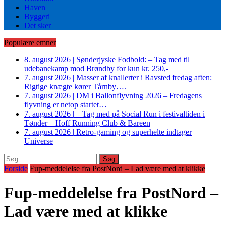
Haven
Byggeri
Det sker
Populære emner
8. august 2026
|
Sønderjyske Fodbold: – Tag med til
udebanekamp mod Brøndby for kun kr. 250,-
7. august 2026
|
Masser af knallerter i Ravsted fredag aften:
Rigtige knægte kører Tårnby….
7. august 2026
|
DM i Ballonflyvning 2026 – Fredagens
flyvning er netop startet…
7. august 2026
|
– Tag med på Social Run i festivaltiden i
Tønder – Hoff Running Club & Bareen
7. august 2026
|
Retro-gaming og superhelte indtager
Universe
Søg
efter:
Forside
Fup-meddelelse fra PostNord – Lad være med at klikke
Fup-meddelelse fra PostNord –
Lad være med at klikke