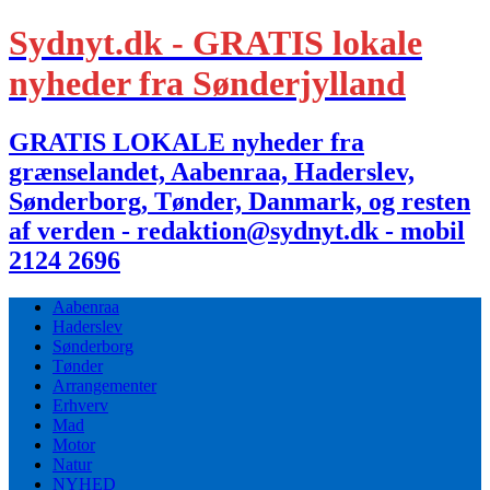
Sydnyt.dk - GRATIS lokale
nyheder fra Sønderjylland
GRATIS LOKALE nyheder fra
grænselandet, Aabenraa, Haderslev,
Sønderborg, Tønder, Danmark, og resten
af verden - redaktion@sydnyt.dk - mobil
2124 2696
Aabenraa
Haderslev
Sønderborg
Tønder
Arrangementer
Erhverv
Mad
Motor
Natur
NYHED