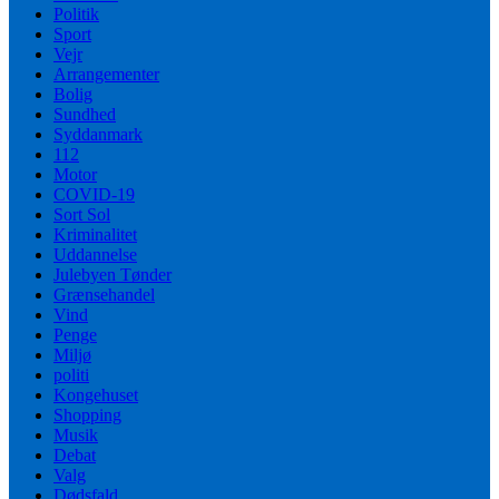
Politik
Sport
Vejr
Arrangementer
Bolig
Sundhed
Syddanmark
112
Motor
COVID-19
Sort Sol
Kriminalitet
Uddannelse
Julebyen Tønder
Grænsehandel
Vind
Penge
Miljø
politi
Kongehuset
Shopping
Musik
Debat
Valg
Dødsfald