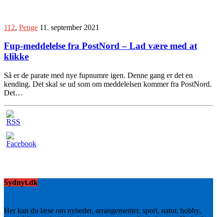
112
,
Penge
11. september 2021
Fup-meddelelse fra PostNord – Lad være med at
klikke
Så er de parate med nye fupnumre igen. Denne gang er det en
kending. Det skal se ud som om meddelelsen kommer fra PostNord.
Det…
Sydnyt.dk
Her kan du læse om nyheder, arrangementer, sport, natur, hobby,