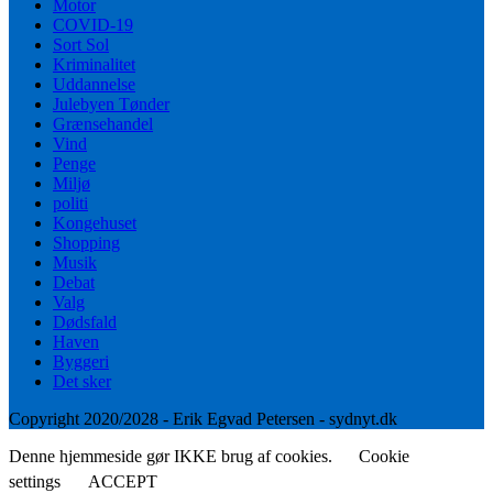
Motor
COVID-19
Sort Sol
Kriminalitet
Uddannelse
Julebyen Tønder
Grænsehandel
Vind
Penge
Miljø
politi
Kongehuset
Shopping
Musik
Debat
Valg
Dødsfald
Haven
Byggeri
Det sker
Copyright 2020/2028 - Erik Egvad Petersen - sydnyt.dk
Denne hjemmeside gør IKKE brug af cookies.
Cookie
settings
ACCEPT