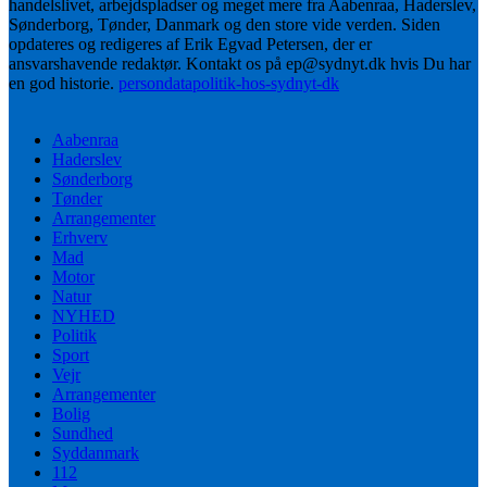
handelslivet, arbejdspladser og meget mere fra Aabenraa, Haderslev,
Sønderborg, Tønder, Danmark og den store vide verden. Siden
opdateres og redigeres af Erik Egvad Petersen, der er
ansvarshavende redaktør. Kontakt os på ep@sydnyt.dk hvis Du har
en god historie.
persondatapolitik-hos-sydnyt-dk
Aabenraa
Haderslev
Sønderborg
Tønder
Arrangementer
Erhverv
Mad
Motor
Natur
NYHED
Politik
Sport
Vejr
Arrangementer
Bolig
Sundhed
Syddanmark
112