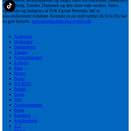
handelslivet, arbejdspladser og meget mere fra Aabenraa, Haderslev,
Sønderborg, Tønder, Danmark og den store vide verden. Siden
opdateres og redigeres af Erik Egvad Petersen, der er
ansvarshavende redaktør. Kontakt os på ep@sydnyt.dk hvis Du har
en god historie.
persondatapolitik-hos-sydnyt-dk
Aabenraa
Haderslev
Sønderborg
Tønder
Arrangementer
Erhverv
Mad
Motor
Natur
NYHED
Politik
Sport
Vejr
Arrangementer
Bolig
Sundhed
Syddanmark
112