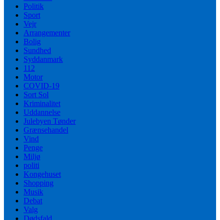
Politik
Sport
Vejr
Arrangementer
Bolig
Sundhed
Syddanmark
112
Motor
COVID-19
Sort Sol
Kriminalitet
Uddannelse
Julebyen Tønder
Grænsehandel
Vind
Penge
Miljø
politi
Kongehuset
Shopping
Musik
Debat
Valg
Dødsfald