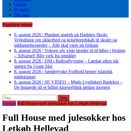
Haven
Byggeri
Det sker
Populære emner
9. august 2026
|
Planlagt angreb på Hadsten Skole:
Vejledning om sikkerhed og kriseberedskab til skoler og
uddannelsessteder – Alle skal være på forkant
8. august 2026
|
Voksen ulv viste tænder til til løber i fredags
– Advarsel! Bliv væk fra området
8. august 2026
|
DM i Ballonflyvning – Lørdag aften går
starten fra Gram Slot
8. august 2026
|
Sønderjyske Fodbold henter islandsk
midtstopper
8. august 2026
|
SE VIDEO – Mjøls Lystfiskeri Rødekro –
De huggede på et billigt kineserblink lørdag morgen
Søg
efter:
Forside
Full House med julesokker hos Letkøb Hellevad
Full House med julesokker hos
Letkøb Hellevad