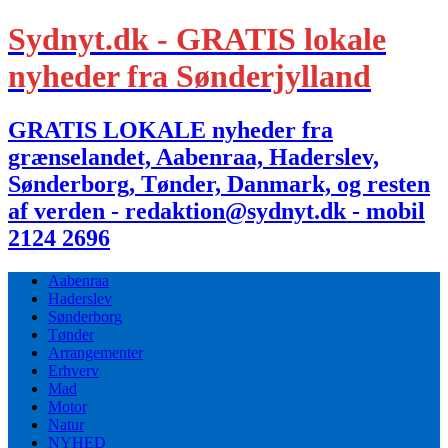
Sydnyt.dk - GRATIS lokale
nyheder fra Sønderjylland
GRATIS LOKALE nyheder fra
grænselandet, Aabenraa, Haderslev,
Sønderborg, Tønder, Danmark, og resten
af verden - redaktion@sydnyt.dk - mobil
2124 2696
Aabenraa
Haderslev
Sønderborg
Tønder
Arrangementer
Erhverv
Mad
Motor
Natur
NYHED