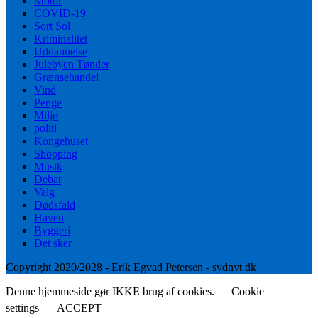
Motor
COVID-19
Sort Sol
Kriminalitet
Uddannelse
Julebyen Tønder
Grænsehandel
Vind
Penge
Miljø
politi
Kongehuset
Shopping
Musik
Debat
Valg
Dødsfald
Haven
Byggeri
Det sker
Copyright 2020/2028 - Erik Egvad Petersen - sydnyt.dk
Denne hjemmeside gør IKKE brug af cookies.
Cookie
settings
ACCEPT