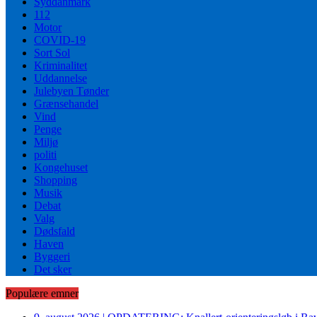
Syddanmark
112
Motor
COVID-19
Sort Sol
Kriminalitet
Uddannelse
Julebyen Tønder
Grænsehandel
Vind
Penge
Miljø
politi
Kongehuset
Shopping
Musik
Debat
Valg
Dødsfald
Haven
Byggeri
Det sker
Populære emner