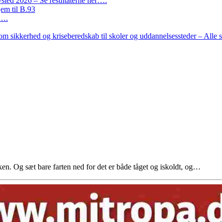
ted 2026 – Se resultaterne her….
em til B.93
r….
m sikkerhed og kriseberedskab til skoler og uddannelsessteder – Alle 
ken. Og sæt bare farten ned for det er både tåget og iskoldt, og…