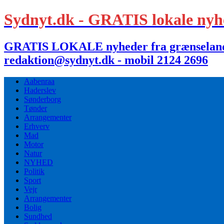
Sydnyt.dk - GRATIS lokale nyh
GRATIS LOKALE nyheder fra grænselandet,
redaktion@sydnyt.dk - mobil 2124 2696
Aabenraa
Haderslev
Sønderborg
Tønder
Arrangementer
Erhverv
Mad
Motor
Natur
NYHED
Politik
Sport
Vejr
Arrangementer
Bolig
Sundhed