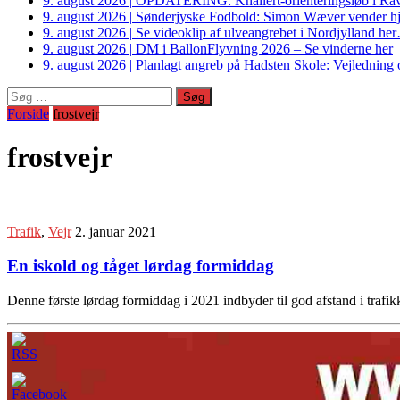
9. august 2026
|
OPDATERING: Knallert-orienteringsløb i Ravs
9. august 2026
|
Sønderjyske Fodbold: Simon Wæver vender hj
9. august 2026
|
Se videoklip af ulveangrebet i Nordjylland he
9. august 2026
|
DM i BallonFlyvning 2026 – Se vinderne her
9. august 2026
|
Planlagt angreb på Hadsten Skole: Vejledning o
Søg
efter:
Forside
frostvejr
frostvejr
Trafik
,
Vejr
2. januar 2021
En iskold og tåget lørdag formiddag
Denne første lørdag formiddag i 2021 indbyder til god afstand i trafik