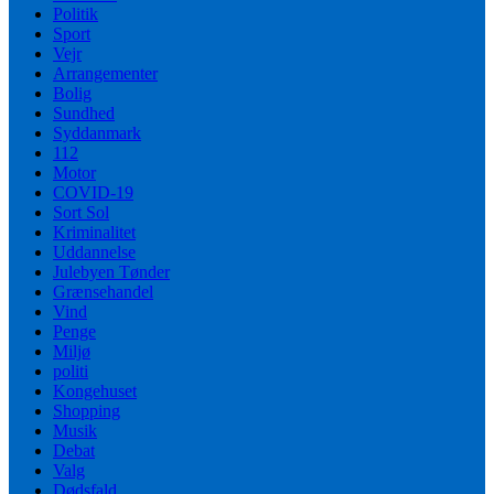
Politik
Sport
Vejr
Arrangementer
Bolig
Sundhed
Syddanmark
112
Motor
COVID-19
Sort Sol
Kriminalitet
Uddannelse
Julebyen Tønder
Grænsehandel
Vind
Penge
Miljø
politi
Kongehuset
Shopping
Musik
Debat
Valg
Dødsfald