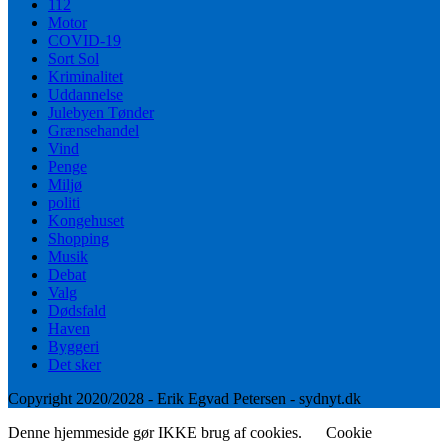
112
Motor
COVID-19
Sort Sol
Kriminalitet
Uddannelse
Julebyen Tønder
Grænsehandel
Vind
Penge
Miljø
politi
Kongehuset
Shopping
Musik
Debat
Valg
Dødsfald
Haven
Byggeri
Det sker
Copyright 2020/2028 - Erik Egvad Petersen - sydnyt.dk
Denne hjemmeside gør IKKE brug af cookies.
Cookie