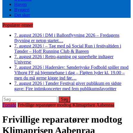
Haven
Byggeri
Det sker
Populære emner
7. august 2026
|
DM i Ballonflyvning 2026 – Fredagens
flyvning er netop startet…
7. august 2026
|
– Tag med på Social Run i festivaltiden i
Tønder – Hoff Running Club & Bareen
7. august 2026
|
Retro-gaming og superhelte indtager
Universe
7. august 2026
|
Haderslev: Sønderjyske Fodbold spiller mod
Viborg FF på hjemmebane i dag – Fløjten lyder kl. 19.00 –
men du må gerne kigge ind før…
7. august 2026
|
Tønder Festival giver publikum en sidste
gave: Fire intimkoncerter med fem publikumsfavoritter
Søg
efter:
Forside
Frivillige reparatører modtog Klimaprisen Aabenraa
Frivillige reparatører modtog
Klimaprisen Aabenraa