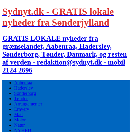
Sydnyt.dk - GRATIS lokale
nyheder fra Sønderjylland
GRATIS LOKALE nyheder fra
grænselandet, Aabenraa, Haderslev,
Sønderborg, Tønder, Danmark, og resten
af verden - redaktion@sydnyt.dk - mobil
2124 2696
Aabenraa
Haderslev
Sønderborg
Tønder
Arrangementer
Erhverv
Mad
Motor
Natur
NYHED