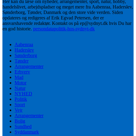
Her kan du læse om nyheder, arrangementer, sport, natur, hobby,
handelslivet, arbejdspladser og meget mere fra Aabenraa, Haderslev,
Sønderborg, Tønder, Danmark og den store vide verden. Siden
opdateres og redigeres af Erik Egvad Petersen, der er
ansvarshavende redaktør. Kontakt os på ep@sydnyt.dk hvis Du har
en god historie.
persondatapolitik-hos-sydnyt-dk
Aabenraa
Haderslev
Sønderborg
Tønder
Arrangementer
Erhverv
Mad
Motor
Natur
NYHED
Politik
Sport
Vejr
Arrangementer
Bolig
Sundhed
Syddanmark