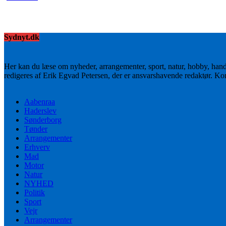
Sydnyt.dk
Her kan du læse om nyheder, arrangementer, sport, natur, hobby, han
redigeres af Erik Egvad Petersen, der er ansvarshavende redaktør. K
Aabenraa
Haderslev
Sønderborg
Tønder
Arrangementer
Erhverv
Mad
Motor
Natur
NYHED
Politik
Sport
Vejr
Arrangementer