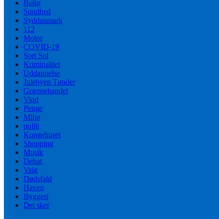
Bolig
Sundhed
Syddanmark
112
Motor
COVID-19
Sort Sol
Kriminalitet
Uddannelse
Julebyen Tønder
Grænsehandel
Vind
Penge
Miljø
politi
Kongehuset
Shopping
Musik
Debat
Valg
Dødsfald
Haven
Byggeri
Det sker