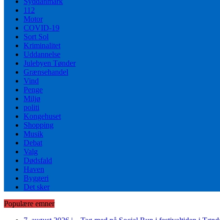
Syddanmark
112
Motor
COVID-19
Sort Sol
Kriminalitet
Uddannelse
Julebyen Tønder
Grænsehandel
Vind
Penge
Miljø
politi
Kongehuset
Shopping
Musik
Debat
Valg
Dødsfald
Haven
Byggeri
Det sker
Populære emner