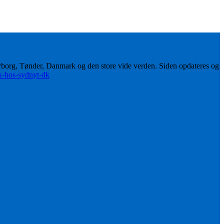
erborg, Tønder, Danmark og den store vide verden. Siden opdateres og
ik-hos-sydnyt-dk