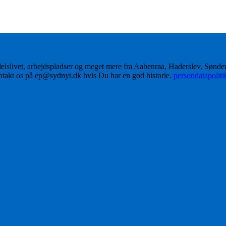
delslivet, arbejdspladser og meget mere fra Aabenraa, Haderslev, Sønd
ontakt os på ep@sydnyt.dk hvis Du har en god historie.
persondatapolit