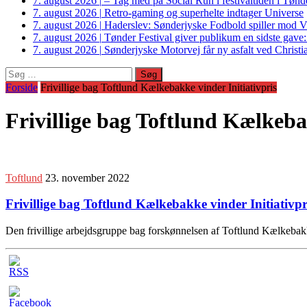
7. august 2026
|
– Tag med på Social Run i festivaltiden i Tø
7. august 2026
|
Retro-gaming og superhelte indtager Universe
7. august 2026
|
Haderslev: Sønderjyske Fodbold spiller mod V
7. august 2026
|
Tønder Festival giver publikum en sidste gave
7. august 2026
|
Sønderjyske Motorvej får ny asfalt ved Christi
Søg
efter:
Forside
Frivillige bag Toftlund Kælkebakke vinder Initiativpris
Frivillige bag Toftlund Kælkeba
Toftlund
23. november 2022
Frivillige bag Toftlund Kælkebakke vinder Initiativpr
Den frivillige arbejdsgruppe bag forskønnelsen af Toftlund Kælkebak