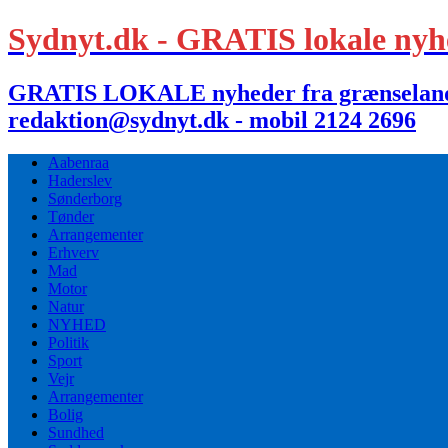
Sydnyt.dk - GRATIS lokale nyh
GRATIS LOKALE nyheder fra grænselandet,
redaktion@sydnyt.dk - mobil 2124 2696
Aabenraa
Haderslev
Sønderborg
Tønder
Arrangementer
Erhverv
Mad
Motor
Natur
NYHED
Politik
Sport
Vejr
Arrangementer
Bolig
Sundhed