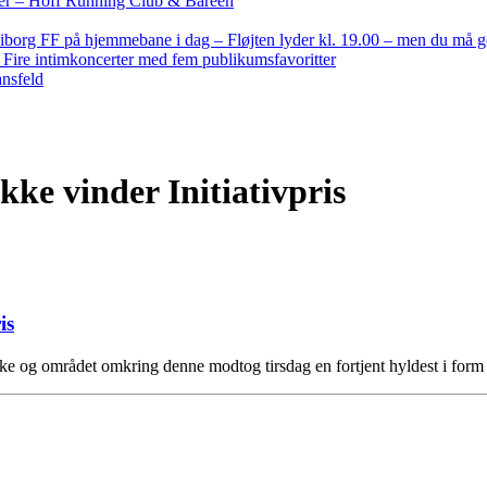
nder – Hoff Running Club & Bareen
iborg FF på hjemmebane i dag – Fløjten lyder kl. 19.00 – men du må 
: Fire intimkoncerter med fem publikumsfavoritter
ansfeld
kke vinder Initiativpris
is
ke og området omkring denne modtog tirsdag en fortjent hyldest i form