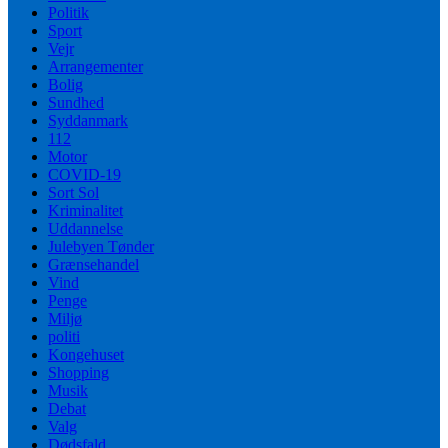
Politik
Sport
Vejr
Arrangementer
Bolig
Sundhed
Syddanmark
112
Motor
COVID-19
Sort Sol
Kriminalitet
Uddannelse
Julebyen Tønder
Grænsehandel
Vind
Penge
Miljø
politi
Kongehuset
Shopping
Musik
Debat
Valg
Dødsfald