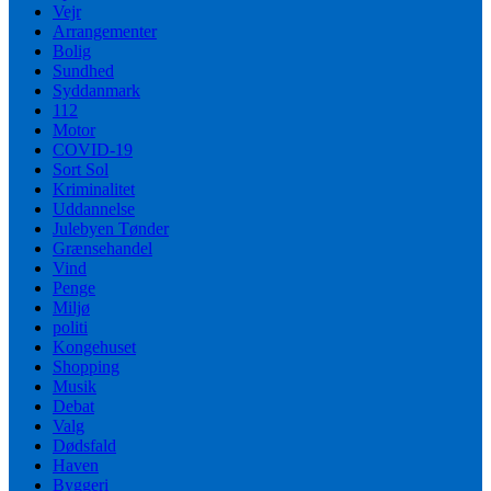
Vejr
Arrangementer
Bolig
Sundhed
Syddanmark
112
Motor
COVID-19
Sort Sol
Kriminalitet
Uddannelse
Julebyen Tønder
Grænsehandel
Vind
Penge
Miljø
politi
Kongehuset
Shopping
Musik
Debat
Valg
Dødsfald
Haven
Byggeri