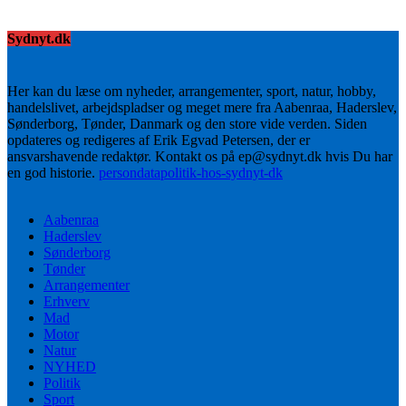
Sydnyt.dk
Her kan du læse om nyheder, arrangementer, sport, natur, hobby,
handelslivet, arbejdspladser og meget mere fra Aabenraa, Haderslev,
Sønderborg, Tønder, Danmark og den store vide verden. Siden
opdateres og redigeres af Erik Egvad Petersen, der er
ansvarshavende redaktør. Kontakt os på ep@sydnyt.dk hvis Du har
en god historie.
persondatapolitik-hos-sydnyt-dk
Aabenraa
Haderslev
Sønderborg
Tønder
Arrangementer
Erhverv
Mad
Motor
Natur
NYHED
Politik
Sport