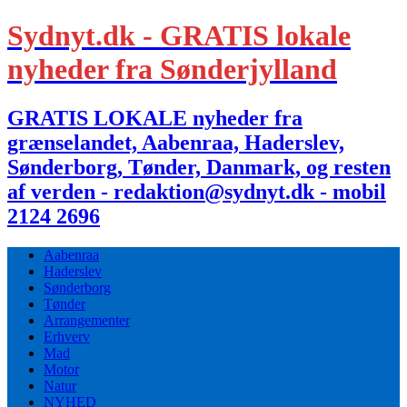
Sydnyt.dk - GRATIS lokale
nyheder fra Sønderjylland
GRATIS LOKALE nyheder fra
grænselandet, Aabenraa, Haderslev,
Sønderborg, Tønder, Danmark, og resten
af verden - redaktion@sydnyt.dk - mobil
2124 2696
Aabenraa
Haderslev
Sønderborg
Tønder
Arrangementer
Erhverv
Mad
Motor
Natur
NYHED