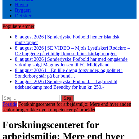
Haven
Byggeri
Det sker
Populære emner
8. august 2026
|
Sønderjyske Fodbold henter islandsk
midtstopper
8. august 2026
|
SE VIDEO – Mjøls Lystfiskeri Rødekro –
De huggede på et billigt kineserblink lørdag morgen
8. august 2026
|
Sønderjyske Fodbold har med omgående
virkning solgt Magnus Jensen til FC Midtjylland.
8. august 2026
|
– En lille dreng forsvinder, og politiet i
Sønderborg står på bar bund…
8. august 2026
|
Sønderjyske Fodbold: – Tag med til
udebanekamp mod Brøndby for kun kr. 250,-
Søg
efter:
Forside
Forskningscenteret for arbejdsmiljø: Mere end hver anden
senior bruger ikke nye kompetencer på arbejdet
Forskningscenteret for
arbejdsmiljø: Mere end hver