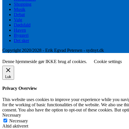
Shopping
Musik
Debat
Valg
Dødsfald
Haven
Byggeri
Det sker
Copyright 2020/2028 - Erik Egvad Petersen - sydnyt.dk
Denne hjemmeside gør IKKE brug af cookies.
Cookie settings
Luk
Privacy Overview
This website uses cookies to improve your experience while you naviga
for the working of basic functionalities of the website. We also use t
consent. You also have the option to opt-out of these cookies. But op
Necessary
Necessary
Altid aktiveret