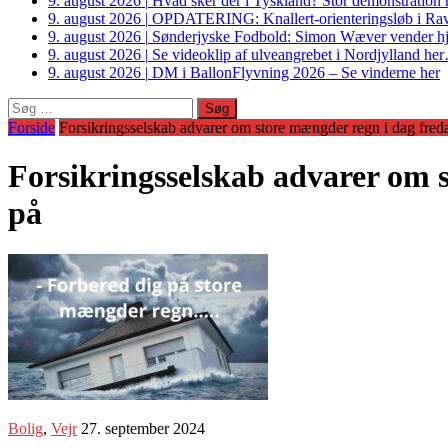
9. august 2026
|
Hvad sker der i Tyskland? Stor demonstrati
9. august 2026
|
OPDATERING: Knallert-orienteringsløb i Ravs
9. august 2026
|
Sønderjyske Fodbold: Simon Wæver vender hj
9. august 2026
|
Se videoklip af ulveangrebet i Nordjylland he
9. august 2026
|
DM i BallonFlyvning 2026 – Se vinderne her
Søg
efter:
Forside
Forsikringsselskab advarer om store mængder regn i dag fre
Forsikringsselskab advarer om 
på
Bolig
,
Vejr
27. september 2024