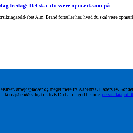
i dag fredag: Det skal du være opmærksom på
orsikringsselskabet Alm. Brand fortæller her, hvad du skal være opmæ
delslivet, arbejdspladser og meget mere fra Aabenraa, Haderslev, Sønd
ontakt os på ep@sydnyt.dk hvis Du har en god historie.
persondatapolit