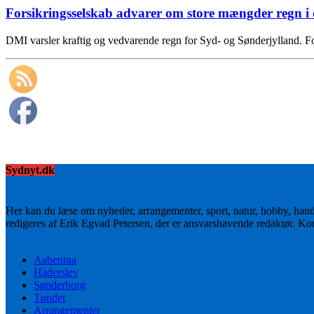
Forsikringsselskab advarer om store mængder regn 
DMI varsler kraftig og vedvarende regn for Syd- og Sønderjylland. F
Sydnyt.dk
Her kan du læse om nyheder, arrangementer, sport, natur, hobby, han
redigeres af Erik Egvad Petersen, der er ansvarshavende redaktør. K
Aabenraa
Haderslev
Sønderborg
Tønder
Arrangementer