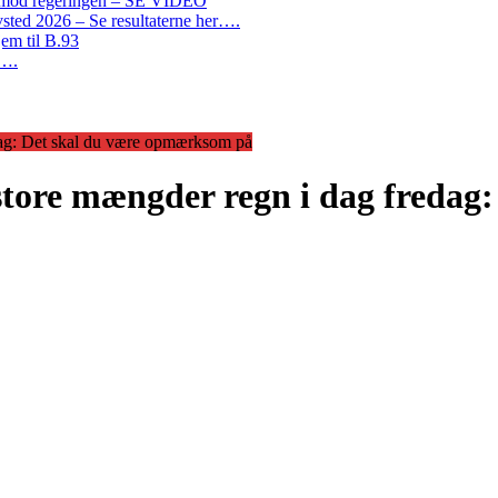
on mod regeringen – SE VIDEO
ted 2026 – Se resultaterne her….
em til B.93
r….
dag: Det skal du være opmærksom på
store mængder regn i dag freda