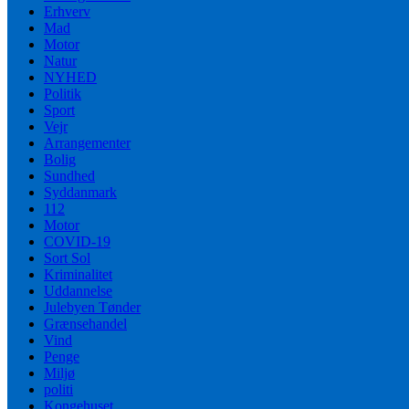
Erhverv
Mad
Motor
Natur
NYHED
Politik
Sport
Vejr
Arrangementer
Bolig
Sundhed
Syddanmark
112
Motor
COVID-19
Sort Sol
Kriminalitet
Uddannelse
Julebyen Tønder
Grænsehandel
Vind
Penge
Miljø
politi
Kongehuset