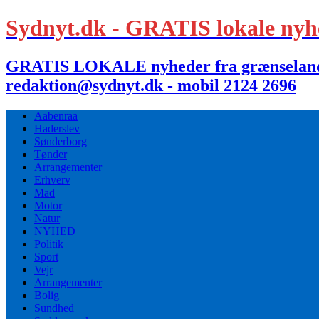
Sydnyt.dk - GRATIS lokale nyh
GRATIS LOKALE nyheder fra grænselandet,
redaktion@sydnyt.dk - mobil 2124 2696
Aabenraa
Haderslev
Sønderborg
Tønder
Arrangementer
Erhverv
Mad
Motor
Natur
NYHED
Politik
Sport
Vejr
Arrangementer
Bolig
Sundhed