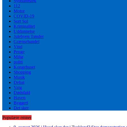
Syddanmark
112
Motor
COVID-19
Sort Sol
Kriminalitet
Uddannelse
Julebyen Tønder
Grænsehandel
Vind
Penge
Miljø
politi
Kongehuset
Shopping
Musik
Debat
Valg
Dødsfald
Haven
Byggeri
Det sker
Populære emner