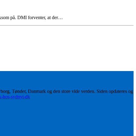
rksom på. DMI forventer, at der…
erborg, Tønder, Danmark og den store vide verden. Siden opdateres og
ik-hos-sydnyt-dk