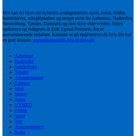
Her kan du læse om nyheder, arrangementer, sport, natur, hobby,
handelslivet, arbejdspladser og meget mere fra Aabenraa, Haderslev,
Sønderborg, Tønder, Danmark og den store vide verden. Siden
opdateres og redigeres af Erik Egvad Petersen, der er
ansvarshavende redaktør. Kontakt os på ep@sydnyt.dk hvis Du har
en god historie.
persondatapolitik-hos-sydnyt-dk
Aabenraa
Haderslev
Sønderborg
Tønder
Arrangementer
Erhverv
Mad
Motor
Natur
NYHED
Politik
Sport
Vejr
Arrangementer
Bolig