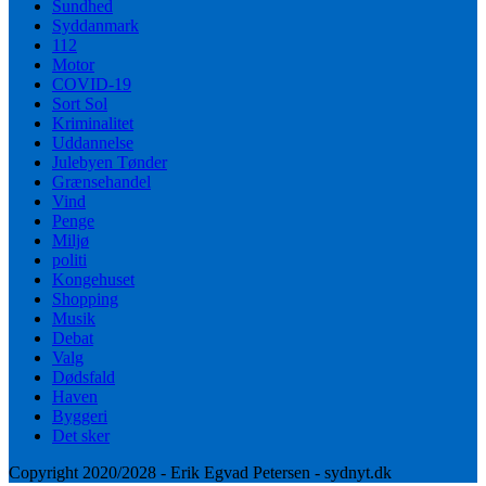
Sundhed
Syddanmark
112
Motor
COVID-19
Sort Sol
Kriminalitet
Uddannelse
Julebyen Tønder
Grænsehandel
Vind
Penge
Miljø
politi
Kongehuset
Shopping
Musik
Debat
Valg
Dødsfald
Haven
Byggeri
Det sker
Copyright 2020/2028 - Erik Egvad Petersen - sydnyt.dk