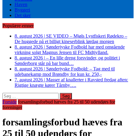
Haven
Byggeri
Det sker
Populære emner
8. august 2026
|
SE VIDEO – Mjøls Lystfiskeri Rødekro –
De huggede på et billigt kineserblink lørdag morgen
8. august 2026
|
Sønderjyske Fodbold har med omgående
virkning solgt Magnus Jensen til FC Midtjylland.
8. august 2026
|
– En lille dreng forsvinder, og politiet i
Sønderborg står på bar bund…
8. august 2026
|
Sønderjyske Fodbold: – Tag med til
udebanekamp mod Brøndby for kun kr. 250,-
7. august 2026
|
Masser af knallerter i Ravsted fredag aften:
Rigtige knægte kører Tårnby….
Søg
efter:
Forside
forsamlingsforbud hæves fra 25 til 50 udendørs for
foreninger
forsamlingsforbud hæves fra
25 til 50 udendørs for