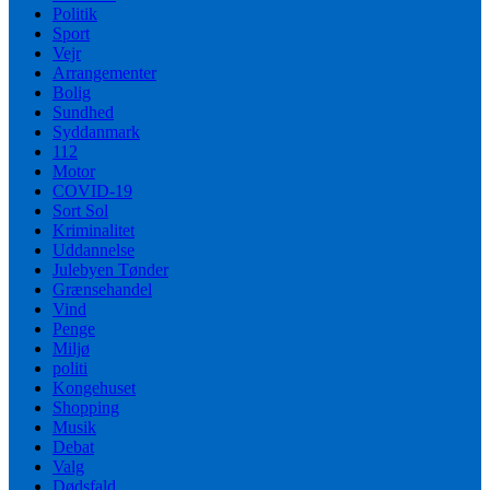
Politik
Sport
Vejr
Arrangementer
Bolig
Sundhed
Syddanmark
112
Motor
COVID-19
Sort Sol
Kriminalitet
Uddannelse
Julebyen Tønder
Grænsehandel
Vind
Penge
Miljø
politi
Kongehuset
Shopping
Musik
Debat
Valg
Dødsfald