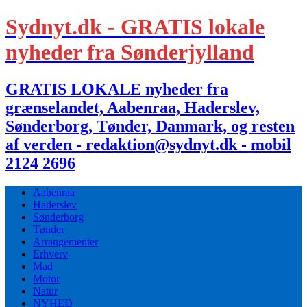
Sydnyt.dk - GRATIS lokale
nyheder fra Sønderjylland
GRATIS LOKALE nyheder fra
grænselandet, Aabenraa, Haderslev,
Sønderborg, Tønder, Danmark, og resten
af verden - redaktion@sydnyt.dk - mobil
2124 2696
Aabenraa
Haderslev
Sønderborg
Tønder
Arrangementer
Erhverv
Mad
Motor
Natur
NYHED