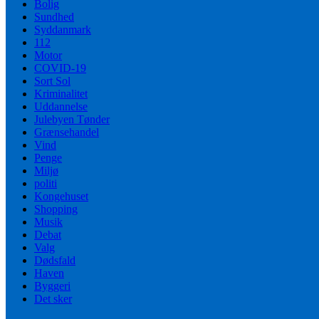
Bolig
Sundhed
Syddanmark
112
Motor
COVID-19
Sort Sol
Kriminalitet
Uddannelse
Julebyen Tønder
Grænsehandel
Vind
Penge
Miljø
politi
Kongehuset
Shopping
Musik
Debat
Valg
Dødsfald
Haven
Byggeri
Det sker