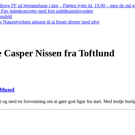
iborg FF på hjemmebane i dag – Fløjten lyder kl. 19.00 – men du må 
: Fire intimkoncerter med fem publikumsfavoritter
ansfeld
 Naturstyrelsen adgang til at bruge droner mod ulve
e Casper Nissen fra Toftlund
ftlund
 og med en forventning om at gøre god figur fra start. Med tredje hur