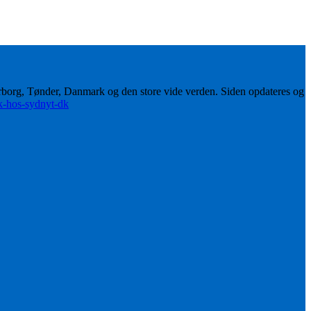
erborg, Tønder, Danmark og den store vide verden. Siden opdateres og
ik-hos-sydnyt-dk