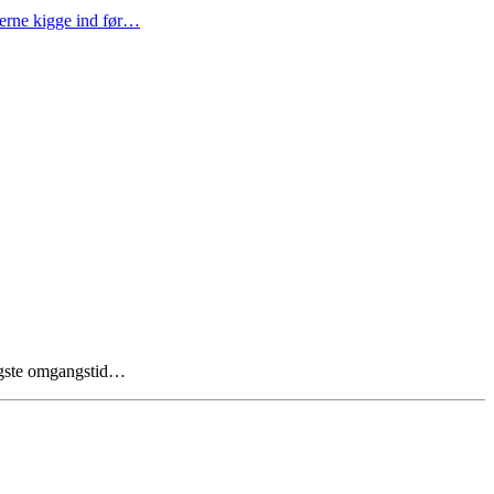
gerne kigge ind før…
tigste omgangstid…