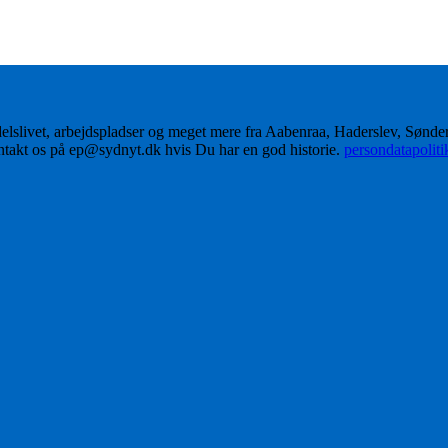
delslivet, arbejdspladser og meget mere fra Aabenraa, Haderslev, Sønd
ontakt os på ep@sydnyt.dk hvis Du har en god historie.
persondatapolit