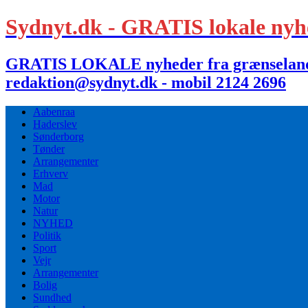
Sydnyt.dk - GRATIS lokale nyh
GRATIS LOKALE nyheder fra grænselandet,
redaktion@sydnyt.dk - mobil 2124 2696
Aabenraa
Haderslev
Sønderborg
Tønder
Arrangementer
Erhverv
Mad
Motor
Natur
NYHED
Politik
Sport
Vejr
Arrangementer
Bolig
Sundhed