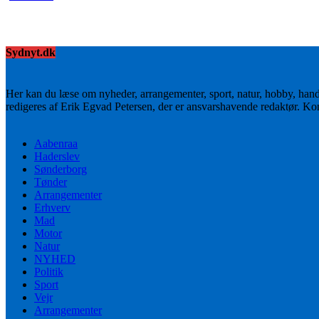
Sydnyt.dk
Her kan du læse om nyheder, arrangementer, sport, natur, hobby, han
redigeres af Erik Egvad Petersen, der er ansvarshavende redaktør. K
Aabenraa
Haderslev
Sønderborg
Tønder
Arrangementer
Erhverv
Mad
Motor
Natur
NYHED
Politik
Sport
Vejr
Arrangementer