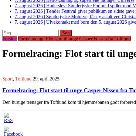
7. august 2026
|
Retro-gaming og superhelte indtager Universe
7. august 2026
|
Haderslev: Sønderjyske Fodbold spiller mod V
7. august 2026
|
Tønder Festival giver publikum en sidste gave
7. august 2026
|
Sønderjyske Motorvej får ny asfalt ved Christi
7. august 2026
|
Ulvekontakt med børn den 5. august 2026 giver
Søg
efter:
Forside
Formelracing: Flot start til unge Casper Nissen fra Toftlund
Formelracing: Flot start til ung
Sport
,
Toftlund
29. april 2025
Formelracing: Flot start til unge Casper Nissen fra To
Den hurtige teenager fra Toftlund kom til hjemmebanen godt forberedt