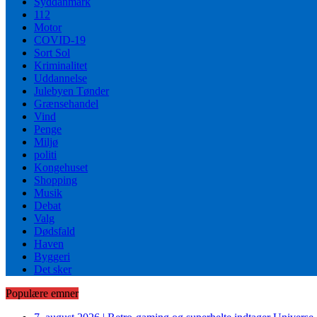
Syddanmark
112
Motor
COVID-19
Sort Sol
Kriminalitet
Uddannelse
Julebyen Tønder
Grænsehandel
Vind
Penge
Miljø
politi
Kongehuset
Shopping
Musik
Debat
Valg
Dødsfald
Haven
Byggeri
Det sker
Populære emner