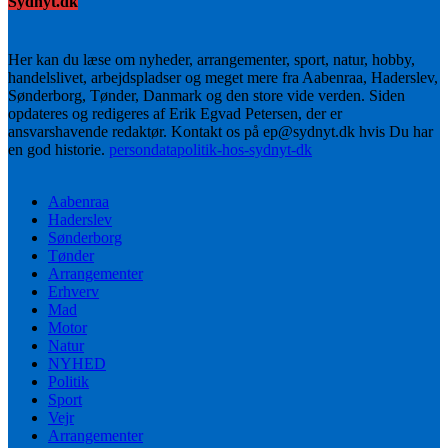
Sydnyt.dk
Her kan du læse om nyheder, arrangementer, sport, natur, hobby,
handelslivet, arbejdspladser og meget mere fra Aabenraa, Haderslev,
Sønderborg, Tønder, Danmark og den store vide verden. Siden
opdateres og redigeres af Erik Egvad Petersen, der er
ansvarshavende redaktør. Kontakt os på ep@sydnyt.dk hvis Du har
en god historie.
persondatapolitik-hos-sydnyt-dk
Aabenraa
Haderslev
Sønderborg
Tønder
Arrangementer
Erhverv
Mad
Motor
Natur
NYHED
Politik
Sport
Vejr
Arrangementer