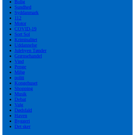
Bolig
Sundhed
Syddanmark
112
Motor
COVID-19
Sort Sol
Kriminalitet
Uddannelse
Julebyen Tønder
Grænsehandel
Vind
Penge
Miljø
politi
Kongehuset
Shopping
Musik
Debat
Valg
Dødsfald
Haven
Byggeri
Det sker