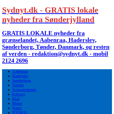
Sydnyt.dk - GRATIS lokale
nyheder fra Sønderjylland
GRATIS LOKALE nyheder fra
grænselandet, Aabenraa, Haderslev,
Sønderborg, Tønder, Danmark, og resten
af verden - redaktion@sydnyt.dk - mobil
2124 2696
Aabenraa
Haderslev
Sønderborg
Tønder
Arrangementer
Erhverv
Mad
Motor
Natur
NYHED