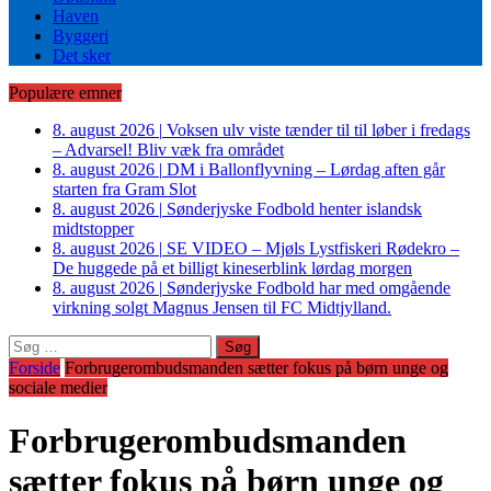
Haven
Byggeri
Det sker
Populære emner
8. august 2026
|
Voksen ulv viste tænder til til løber i fredags
– Advarsel! Bliv væk fra området
8. august 2026
|
DM i Ballonflyvning – Lørdag aften går
starten fra Gram Slot
8. august 2026
|
Sønderjyske Fodbold henter islandsk
midtstopper
8. august 2026
|
SE VIDEO – Mjøls Lystfiskeri Rødekro –
De huggede på et billigt kineserblink lørdag morgen
8. august 2026
|
Sønderjyske Fodbold har med omgående
virkning solgt Magnus Jensen til FC Midtjylland.
Søg
efter:
Forside
Forbrugerombudsmanden sætter fokus på børn unge og
sociale medier
Forbrugerombudsmanden
sætter fokus på børn unge og