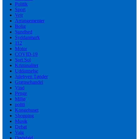
Politik
Sport
Vejr
Arrangementer
Bolig
Sundhed
Syddanmark
112
Motor
COVID-19
Sort Sol
Kriminalitet
Uddannelse
Julebyen Tønder
Grænsehandel
Vind
Penge
Miljø
politi
Kongehuset
Shopping
Musik
Debat
Valg
Dødsfald