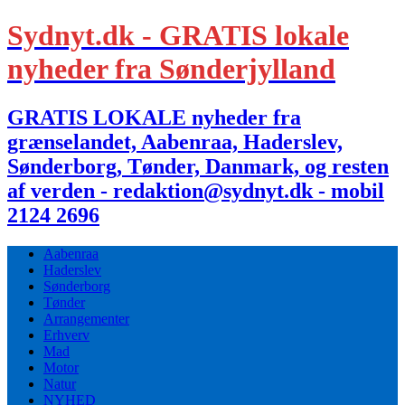
Sydnyt.dk - GRATIS lokale
nyheder fra Sønderjylland
GRATIS LOKALE nyheder fra
grænselandet, Aabenraa, Haderslev,
Sønderborg, Tønder, Danmark, og resten
af verden - redaktion@sydnyt.dk - mobil
2124 2696
Aabenraa
Haderslev
Sønderborg
Tønder
Arrangementer
Erhverv
Mad
Motor
Natur
NYHED