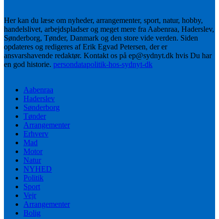
Her kan du læse om nyheder, arrangementer, sport, natur, hobby,
handelslivet, arbejdspladser og meget mere fra Aabenraa, Haderslev,
Sønderborg, Tønder, Danmark og den store vide verden. Siden
opdateres og redigeres af Erik Egvad Petersen, der er
ansvarshavende redaktør. Kontakt os på ep@sydnyt.dk hvis Du har
en god historie.
persondatapolitik-hos-sydnyt-dk
Aabenraa
Haderslev
Sønderborg
Tønder
Arrangementer
Erhverv
Mad
Motor
Natur
NYHED
Politik
Sport
Vejr
Arrangementer
Bolig