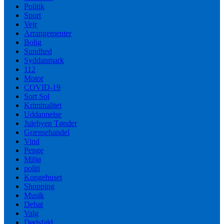
Politik
Sport
Vejr
Arrangementer
Bolig
Sundhed
Syddanmark
112
Motor
COVID-19
Sort Sol
Kriminalitet
Uddannelse
Julebyen Tønder
Grænsehandel
Vind
Penge
Miljø
politi
Kongehuset
Shopping
Musik
Debat
Valg
Dødsfald