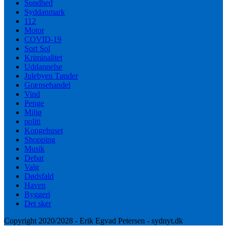
Sundhed
Syddanmark
112
Motor
COVID-19
Sort Sol
Kriminalitet
Uddannelse
Julebyen Tønder
Grænsehandel
Vind
Penge
Miljø
politi
Kongehuset
Shopping
Musik
Debat
Valg
Dødsfald
Haven
Byggeri
Det sker
Copyright 2020/2028 - Erik Egvad Petersen - sydnyt.dk