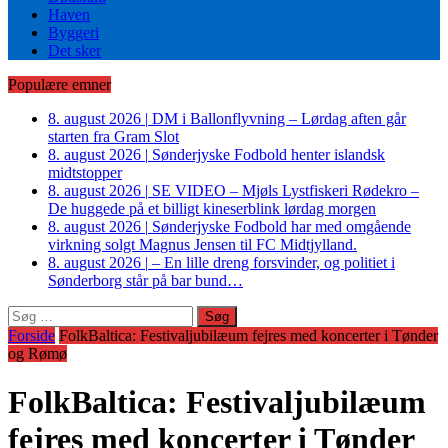
Haven
Byggeri
Det sker
Populære emner
8. august 2026
|
DM i Ballonflyvning – Lørdag aften går
starten fra Gram Slot
8. august 2026
|
Sønderjyske Fodbold henter islandsk
midtstopper
8. august 2026
|
SE VIDEO – Mjøls Lystfiskeri Rødekro –
De huggede på et billigt kineserblink lørdag morgen
8. august 2026
|
Sønderjyske Fodbold har med omgående
virkning solgt Magnus Jensen til FC Midtjylland.
8. august 2026
|
– En lille dreng forsvinder, og politiet i
Sønderborg står på bar bund…
Søg
efter:
Forside
FolkBaltica: Festivaljubilæum fejres med koncerter i Tønder
og Rømø
FolkBaltica: Festivaljubilæum
fejres med koncerter i Tønder