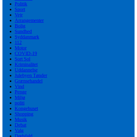
Politik
Sport
Vejr
Arrangementer
Bolig
Sundhed
Syddanmark
112
Motor
COVID-19
Sort Sol
Kriminalitet
Uddannelse
Julebyen Tønder
Grænsehandel
Vind
Penge
Miljø
politi
Kongehuset
Shopping
Musik
Debat
Valg
Dødsfald