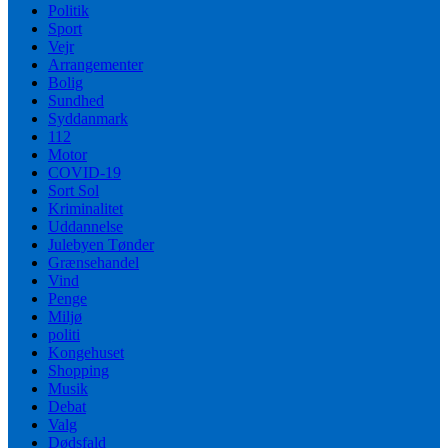
Politik
Sport
Vejr
Arrangementer
Bolig
Sundhed
Syddanmark
112
Motor
COVID-19
Sort Sol
Kriminalitet
Uddannelse
Julebyen Tønder
Grænsehandel
Vind
Penge
Miljø
politi
Kongehuset
Shopping
Musik
Debat
Valg
Dødsfald