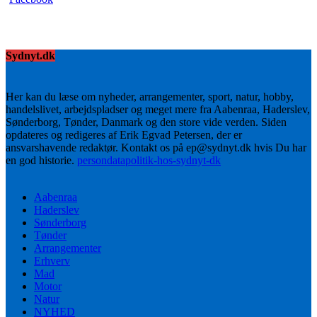
Sydnyt.dk
Her kan du læse om nyheder, arrangementer, sport, natur, hobby,
handelslivet, arbejdspladser og meget mere fra Aabenraa, Haderslev,
Sønderborg, Tønder, Danmark og den store vide verden. Siden
opdateres og redigeres af Erik Egvad Petersen, der er
ansvarshavende redaktør. Kontakt os på ep@sydnyt.dk hvis Du har
en god historie.
persondatapolitik-hos-sydnyt-dk
Aabenraa
Haderslev
Sønderborg
Tønder
Arrangementer
Erhverv
Mad
Motor
Natur
NYHED