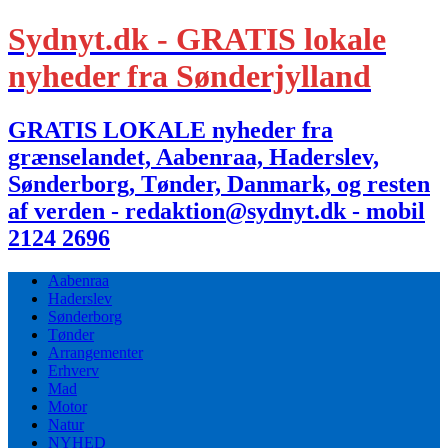
Sydnyt.dk - GRATIS lokale
nyheder fra Sønderjylland
GRATIS LOKALE nyheder fra
grænselandet, Aabenraa, Haderslev,
Sønderborg, Tønder, Danmark, og resten
af verden - redaktion@sydnyt.dk - mobil
2124 2696
Aabenraa
Haderslev
Sønderborg
Tønder
Arrangementer
Erhverv
Mad
Motor
Natur
NYHED