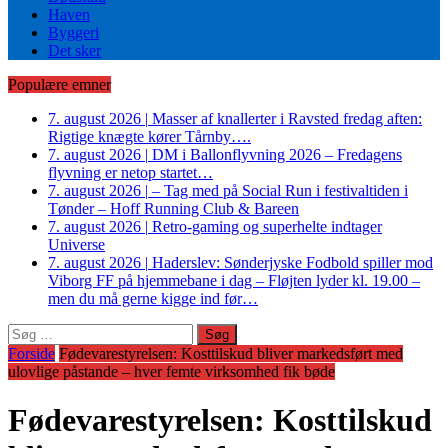
Haven
Byggeri
Det sker
Populære emner
7. august 2026
|
Masser af knallerter i Ravsted fredag aften:
Rigtige knægte kører Tårnby….
7. august 2026
|
DM i Ballonflyvning 2026 – Fredagens
flyvning er netop startet…
7. august 2026
|
– Tag med på Social Run i festivaltiden i
Tønder – Hoff Running Club & Bareen
7. august 2026
|
Retro-gaming og superhelte indtager
Universe
7. august 2026
|
Haderslev: Sønderjyske Fodbold spiller mod
Viborg FF på hjemmebane i dag – Fløjten lyder kl. 19.00 –
men du må gerne kigge ind før…
Søg
efter:
Forside
Fødevarestyrelsen: Kosttilskud bliver markedsført med
ulovlige påstande – hver femte virksomhed fik bøde
Fødevarestyrelsen: Kosttilskud