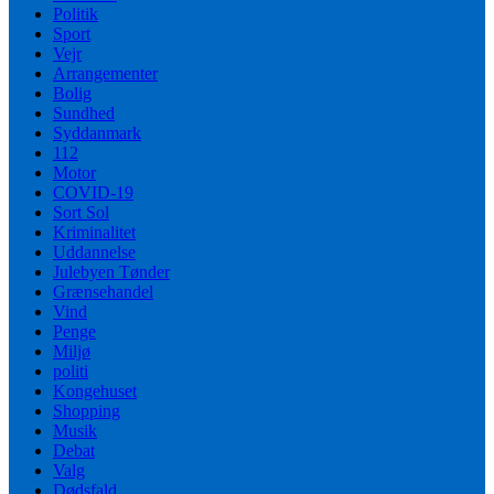
Politik
Sport
Vejr
Arrangementer
Bolig
Sundhed
Syddanmark
112
Motor
COVID-19
Sort Sol
Kriminalitet
Uddannelse
Julebyen Tønder
Grænsehandel
Vind
Penge
Miljø
politi
Kongehuset
Shopping
Musik
Debat
Valg
Dødsfald