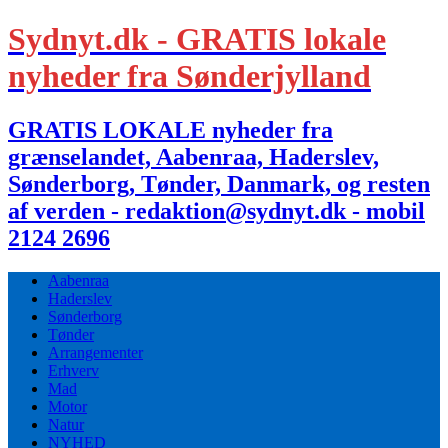
Sydnyt.dk - GRATIS lokale
nyheder fra Sønderjylland
GRATIS LOKALE nyheder fra
grænselandet, Aabenraa, Haderslev,
Sønderborg, Tønder, Danmark, og resten
af verden - redaktion@sydnyt.dk - mobil
2124 2696
Aabenraa
Haderslev
Sønderborg
Tønder
Arrangementer
Erhverv
Mad
Motor
Natur
NYHED