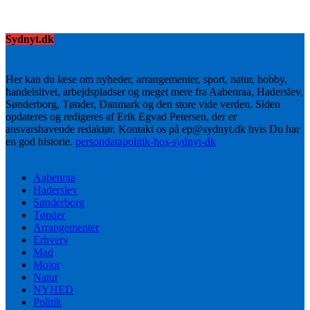
Sydnyt.dk
Her kan du læse om nyheder, arrangementer, sport, natur, hobby,
handelslivet, arbejdspladser og meget mere fra Aabenraa, Haderslev,
Sønderborg, Tønder, Danmark og den store vide verden. Siden
opdateres og redigeres af Erik Egvad Petersen, der er
ansvarshavende redaktør. Kontakt os på ep@sydnyt.dk hvis Du har
en god historie.
persondatapolitik-hos-sydnyt-dk
Aabenraa
Haderslev
Sønderborg
Tønder
Arrangementer
Erhverv
Mad
Motor
Natur
NYHED
Politik