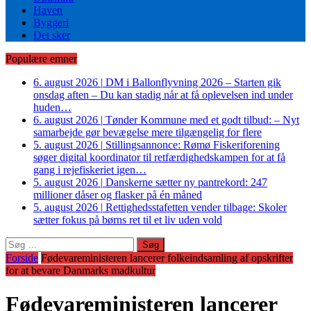
Haven
Byggeri
Det sker
Populære emner
6. august 2026
|
DM i Ballonflyvning 2026 – Starten gik
onsdag aften – Du kan stadig når at få oplevelsen ind under
huden…
6. august 2026
|
Tønder Kommune med et godt tilbud: – Nyt
samarbejde gør bevægelse mere tilgængelig for flere
5. august 2026
|
Stillingsannonce: Rømø Fiskeriforening
søger digital koordinator til retfærdighedskampen for at få
gang i rejefiskeriet igen…
5. august 2026
|
Danskerne sætter ny pantrekord: 247
millioner dåser og flasker på én måned
5. august 2026
|
Rettighedsstafetten vender tilbage: Skoler
sætter fokus på børns ret til et liv uden vold
Søg
efter:
Forside
Fødevareministeren lancerer folkeindsamling af opskrifter
for at bevare Danmarks madkultur
Fødevareministeren lancerer