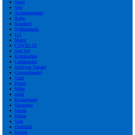
Sport
Vejr
Arrangementer
Bolig
Sundhed
Syddanmark
112
Motor
COVID-19
Sort Sol
Kriminalitet
Uddannelse
Julebyen Tønder
Grænsehandel
Vind
Penge
Miljø
politi
Kongehuset
Shopping
Musik
Debat
Valg
Dødsfald
Haven