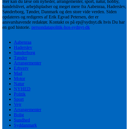
Her kan du læse om nyheder, arrangementer, sport, natur, hobby,
handelslivet, arbejdspladser og meget mere fra Aabenraa, Haderslev,
Sønderborg, Tønder, Danmark og den store vide verden. Siden
opdateres og redigeres af Erik Egvad Petersen, der er
ansvarshavende redaktør. Kontakt os på ep@sydnyt.dk hvis Du har
en god historie.
persondatapolitik-hos-sydnyt-dk
Aabenraa
Haderslev
Sønderborg
Tønder
Arrangementer
Erhverv
Mad
Motor
Natur
NYHED
Politik
Sport
Vejr
Arrangementer
Bolig
Sundhed
Syddanmark