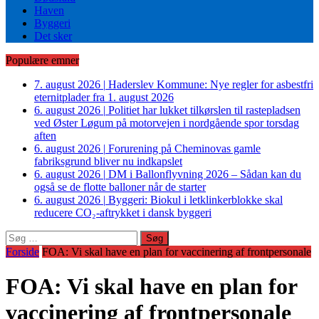
Haven
Byggeri
Det sker
Populære emner
7. august 2026
|
Haderslev Kommune: Nye regler for asbestfri
eternitplader fra 1. august 2026
6. august 2026
|
Politiet har lukket tilkørslen til rastepladsen
ved Øster Løgum på motorvejen i nordgående spor torsdag
aften
6. august 2026
|
Forurening på Cheminovas gamle
fabriksgrund bliver nu indkapslet
6. august 2026
|
DM i Ballonflyvning 2026 – Sådan kan du
også se de flotte balloner når de starter
6. august 2026
|
Byggeri: Biokul i letklinkerblokke skal
reducere CO₂-aftrykket i dansk byggeri
Søg
efter:
Forside
FOA: Vi skal have en plan for vaccinering af frontpersonale
FOA: Vi skal have en plan for
vaccinering af frontpersonale