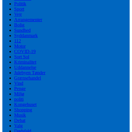
Politik
Sport
Vejr
Arrangementer
Bolig
Sundhed
Syddanmark
112
Motor
COVID-19
Sort Sol
Kriminalitet
Uddannelse
Julebyen Tønder
Grænsehandel
Vind
Penge
Miljø
politi
Kongehuset
Shopping
Musik
Debat
Valg
Dødsfald