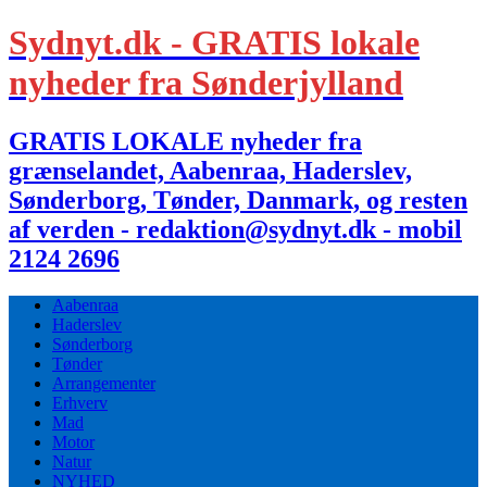
Sydnyt.dk - GRATIS lokale
nyheder fra Sønderjylland
GRATIS LOKALE nyheder fra
grænselandet, Aabenraa, Haderslev,
Sønderborg, Tønder, Danmark, og resten
af verden - redaktion@sydnyt.dk - mobil
2124 2696
Aabenraa
Haderslev
Sønderborg
Tønder
Arrangementer
Erhverv
Mad
Motor
Natur
NYHED