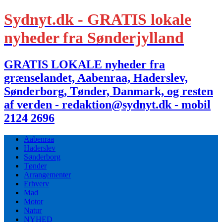
Sydnyt.dk - GRATIS lokale
nyheder fra Sønderjylland
GRATIS LOKALE nyheder fra
grænselandet, Aabenraa, Haderslev,
Sønderborg, Tønder, Danmark, og resten
af verden - redaktion@sydnyt.dk - mobil
2124 2696
Aabenraa
Haderslev
Sønderborg
Tønder
Arrangementer
Erhverv
Mad
Motor
Natur
NYHED