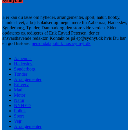
Sydnyt.dk
Her kan du læse om nyheder, arrangementer, sport, natur, hobby,
handelslivet, arbejdspladser og meget mere fra Aabenraa, Haderslev,
Sønderborg, Tønder, Danmark og den store vide verden. Siden
opdateres og redigeres af Erik Egvad Petersen, der er
ansvarshavende redaktør. Kontakt os på ep@sydnyt.dk hvis Du har
en god historie.
persondatapolitik-hos-sydnyt-dk
Aabenraa
Haderslev
Sønderborg
Tønder
Arrangementer
Erhverv
Mad
Motor
Natur
NYHED
Politik
Sport
Vejr
Arrangementer