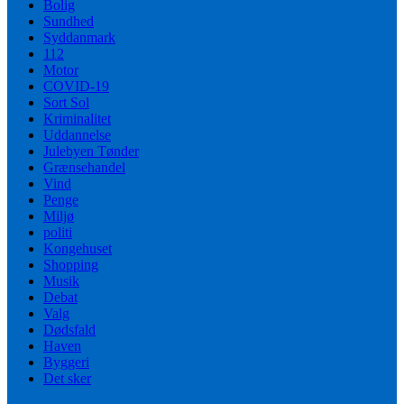
Bolig
Sundhed
Syddanmark
112
Motor
COVID-19
Sort Sol
Kriminalitet
Uddannelse
Julebyen Tønder
Grænsehandel
Vind
Penge
Miljø
politi
Kongehuset
Shopping
Musik
Debat
Valg
Dødsfald
Haven
Byggeri
Det sker