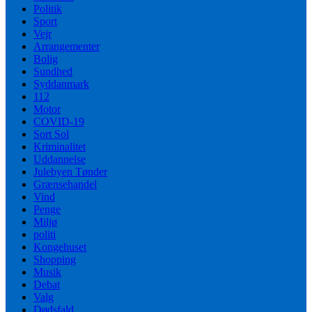
Politik
Sport
Vejr
Arrangementer
Bolig
Sundhed
Syddanmark
112
Motor
COVID-19
Sort Sol
Kriminalitet
Uddannelse
Julebyen Tønder
Grænsehandel
Vind
Penge
Miljø
politi
Kongehuset
Shopping
Musik
Debat
Valg
Dødsfald