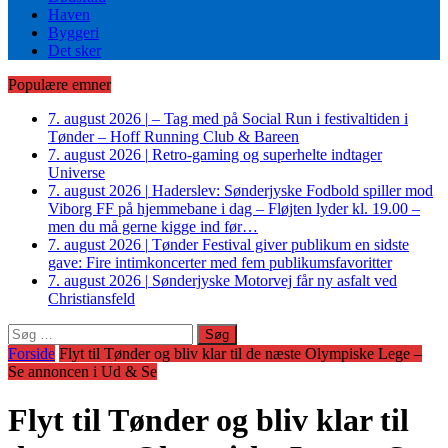
Haven
Byggeri
Det sker
Populære emner
7. august 2026
|
– Tag med på Social Run i festivaltiden i
Tønder – Hoff Running Club & Bareen
7. august 2026
|
Retro-gaming og superhelte indtager
Universe
7. august 2026
|
Haderslev: Sønderjyske Fodbold spiller mod
Viborg FF på hjemmebane i dag – Fløjten lyder kl. 19.00 –
men du må gerne kigge ind før…
7. august 2026
|
Tønder Festival giver publikum en sidste
gave: Fire intimkoncerter med fem publikumsfavoritter
7. august 2026
|
Sønderjyske Motorvej får ny asfalt ved
Christiansfeld
Søg
efter:
Forside
Flyt til Tønder og bliv klar til de næste Olympiske Lege –
Se annoncen i Ud & Se
Flyt til Tønder og bliv klar til