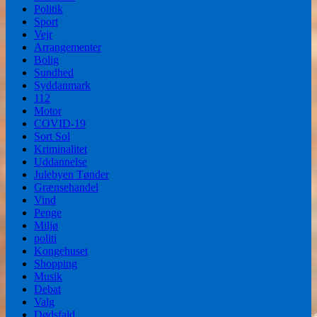
Politik
Sport
Vejr
Arrangementer
Bolig
Sundhed
Syddanmark
112
Motor
COVID-19
Sort Sol
Kriminalitet
Uddannelse
Julebyen Tønder
Grænsehandel
Vind
Penge
Miljø
politi
Kongehuset
Shopping
Musik
Debat
Valg
Dødsfald