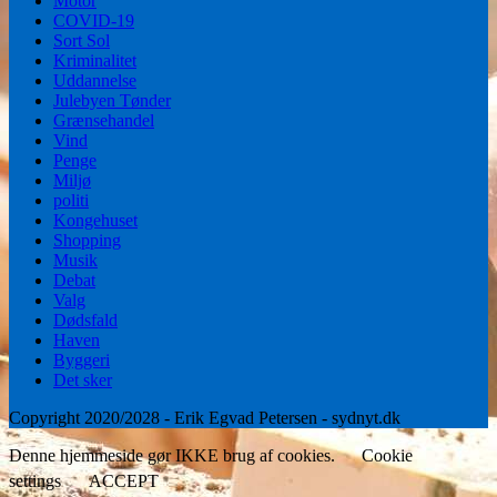
Motor
COVID-19
Sort Sol
Kriminalitet
Uddannelse
Julebyen Tønder
Grænsehandel
Vind
Penge
Miljø
politi
Kongehuset
Shopping
Musik
Debat
Valg
Dødsfald
Haven
Byggeri
Det sker
Copyright 2020/2028 - Erik Egvad Petersen - sydnyt.dk
Denne hjemmeside gør IKKE brug af cookies.
Cookie
settings
ACCEPT