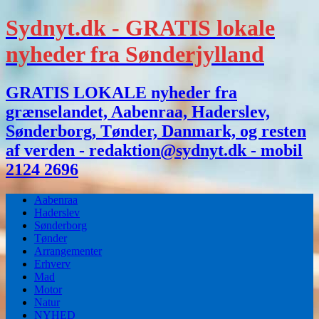
Sydnyt.dk - GRATIS lokale
nyheder fra Sønderjylland
GRATIS LOKALE nyheder fra
grænselandet, Aabenraa, Haderslev,
Sønderborg, Tønder, Danmark, og resten
af verden - redaktion@sydnyt.dk - mobil
2124 2696
Aabenraa
Haderslev
Sønderborg
Tønder
Arrangementer
Erhverv
Mad
Motor
Natur
NYHED