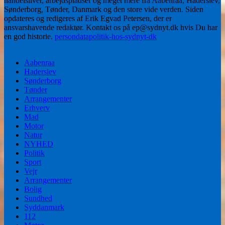
handelslivet, arbejdspladser og meget mere fra Aabenraa, Haderslev,
Sønderborg, Tønder, Danmark og den store vide verden. Siden
opdateres og redigeres af Erik Egvad Petersen, der er
ansvarshavende redaktør. Kontakt os på ep@sydnyt.dk hvis Du har
en god historie.
persondatapolitik-hos-sydnyt-dk
Aabenraa
Haderslev
Sønderborg
Tønder
Arrangementer
Erhverv
Mad
Motor
Natur
NYHED
Politik
Sport
Vejr
Arrangementer
Bolig
Sundhed
Syddanmark
112