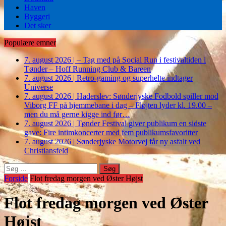
Haven
Byggeri
Det sker
Populære emner
7. august 2026
|
– Tag med på Social Run i festivaltiden i
Tønder – Hoff Running Club & Bareen
7. august 2026
|
Retro-gaming og superhelte indtager
Universe
7. august 2026
|
Haderslev: Sønderjyske Fodbold spiller mod
Viborg FF på hjemmebane i dag – Fløjten lyder kl. 19.00 –
men du må gerne kigge ind før…
7. august 2026
|
Tønder Festival giver publikum en sidste
gave: Fire intimkoncerter med fem publikumsfavoritter
7. august 2026
|
Sønderjyske Motorvej får ny asfalt ved
Christiansfeld
Søg
efter:
Forside
Flot fredag morgen ved Øster Højst
Flot fredag morgen ved Øster
Højst