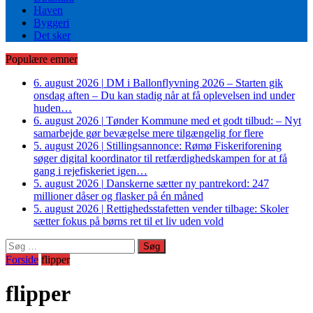
Haven
Byggeri
Det sker
Populære emner
6. august 2026
|
DM i Ballonflyvning 2026 – Starten gik
onsdag aften – Du kan stadig når at få oplevelsen ind under
huden…
6. august 2026
|
Tønder Kommune med et godt tilbud: – Nyt
samarbejde gør bevægelse mere tilgængelig for flere
5. august 2026
|
Stillingsannonce: Rømø Fiskeriforening
søger digital koordinator til retfærdighedskampen for at få
gang i rejefiskeriet igen…
5. august 2026
|
Danskerne sætter ny pantrekord: 247
millioner dåser og flasker på én måned
5. august 2026
|
Rettighedsstafetten vender tilbage: Skoler
sætter fokus på børns ret til et liv uden vold
Søg
efter:
Forside
flipper
flipper