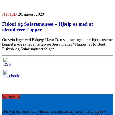
NYHED
20. august 2020
Fiskeri og Søfartsmuseet – Hjælp os med at
identificere Flipper
Øresvin leger ved Esbjerg Havn Den seneste uge har esbjergenserne
kunnet nyde synet af legesyge øresvin alias ”Flipper” i Ho Bugt.
Fiskeri- og Søfartsmuseet følger…
Sydnyt.dk
Her kan du læse om nyheder, arrangementer, sport, natur, hobby,