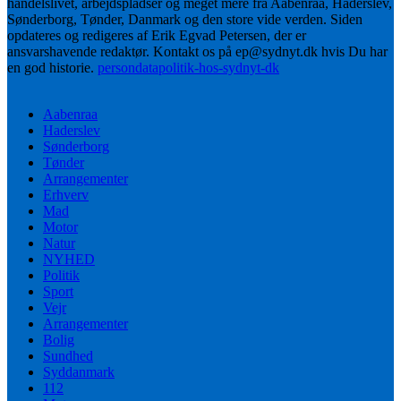
handelslivet, arbejdspladser og meget mere fra Aabenraa, Haderslev,
Sønderborg, Tønder, Danmark og den store vide verden. Siden
opdateres og redigeres af Erik Egvad Petersen, der er
ansvarshavende redaktør. Kontakt os på ep@sydnyt.dk hvis Du har
en god historie.
persondatapolitik-hos-sydnyt-dk
Aabenraa
Haderslev
Sønderborg
Tønder
Arrangementer
Erhverv
Mad
Motor
Natur
NYHED
Politik
Sport
Vejr
Arrangementer
Bolig
Sundhed
Syddanmark
112