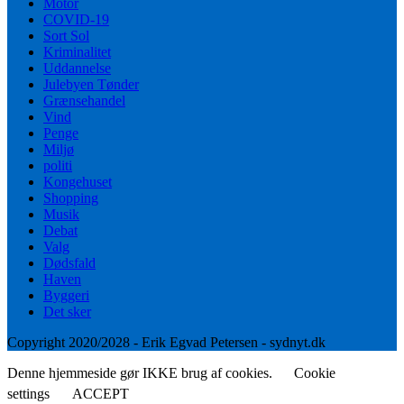
Motor
COVID-19
Sort Sol
Kriminalitet
Uddannelse
Julebyen Tønder
Grænsehandel
Vind
Penge
Miljø
politi
Kongehuset
Shopping
Musik
Debat
Valg
Dødsfald
Haven
Byggeri
Det sker
Copyright 2020/2028 - Erik Egvad Petersen - sydnyt.dk
Denne hjemmeside gør IKKE brug af cookies.
Cookie
settings
ACCEPT