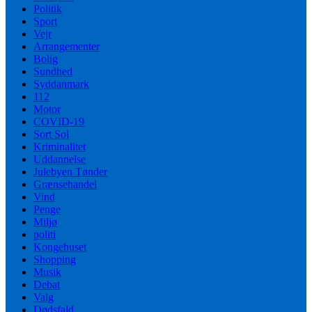
Politik
Sport
Vejr
Arrangementer
Bolig
Sundhed
Syddanmark
112
Motor
COVID-19
Sort Sol
Kriminalitet
Uddannelse
Julebyen Tønder
Grænsehandel
Vind
Penge
Miljø
politi
Kongehuset
Shopping
Musik
Debat
Valg
Dødsfald