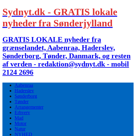
Sydnyt.dk - GRATIS lokale
nyheder fra Sønderjylland
GRATIS LOKALE nyheder fra
grænselandet, Aabenraa, Haderslev,
Sønderborg, Tønder, Danmark, og resten
af verden - redaktion@sydnyt.dk - mobil
2124 2696
Aabenraa
Haderslev
Sønderborg
Tønder
Arrangementer
Erhverv
Mad
Motor
Natur
NYHED