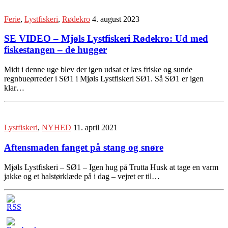
Ferie
,
Lystfiskeri
,
Rødekro
4. august 2023
SE VIDEO – Mjøls Lystfiskeri Rødekro: Ud med
fiskestangen – de hugger
Midt i denne uge blev der igen udsat et læs friske og sunde
regnbueørreder i SØ1 i Mjøls Lystfiskeri SØ1. Så SØ1 er igen
klar…
Lystfiskeri
,
NYHED
11. april 2021
Aftensmaden fanget på stang og snøre
Mjøls Lystfiskeri – SØ1 – Igen hug på Trutta Husk at tage en varm
jakke og et halstørklæde på i dag – vejret er til…