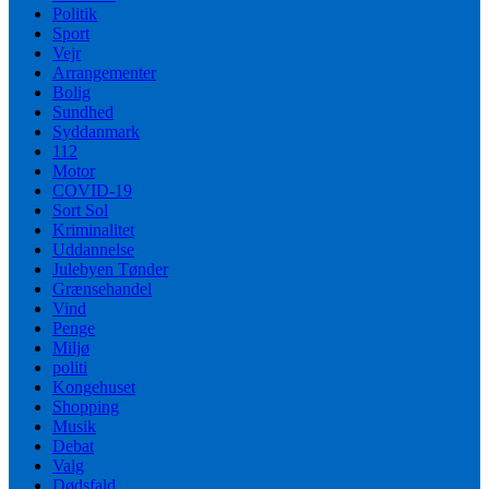
Politik
Sport
Vejr
Arrangementer
Bolig
Sundhed
Syddanmark
112
Motor
COVID-19
Sort Sol
Kriminalitet
Uddannelse
Julebyen Tønder
Grænsehandel
Vind
Penge
Miljø
politi
Kongehuset
Shopping
Musik
Debat
Valg
Dødsfald