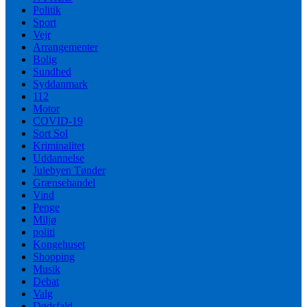
Politik
Sport
Vejr
Arrangementer
Bolig
Sundhed
Syddanmark
112
Motor
COVID-19
Sort Sol
Kriminalitet
Uddannelse
Julebyen Tønder
Grænsehandel
Vind
Penge
Miljø
politi
Kongehuset
Shopping
Musik
Debat
Valg
Dødsfald