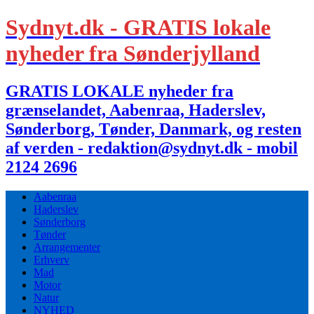
Sydnyt.dk - GRATIS lokale
nyheder fra Sønderjylland
GRATIS LOKALE nyheder fra
grænselandet, Aabenraa, Haderslev,
Sønderborg, Tønder, Danmark, og resten
af verden - redaktion@sydnyt.dk - mobil
2124 2696
Aabenraa
Haderslev
Sønderborg
Tønder
Arrangementer
Erhverv
Mad
Motor
Natur
NYHED