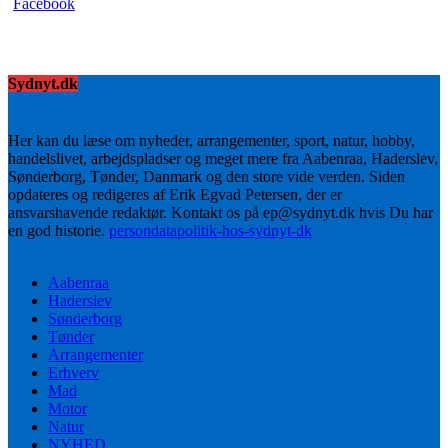
Sydnyt.dk
Her kan du læse om nyheder, arrangementer, sport, natur, hobby,
handelslivet, arbejdspladser og meget mere fra Aabenraa, Haderslev,
Sønderborg, Tønder, Danmark og den store vide verden. Siden
opdateres og redigeres af Erik Egvad Petersen, der er
ansvarshavende redaktør. Kontakt os på ep@sydnyt.dk hvis Du har
en god historie.
persondatapolitik-hos-sydnyt-dk
Aabenraa
Haderslev
Sønderborg
Tønder
Arrangementer
Erhverv
Mad
Motor
Natur
NYHED