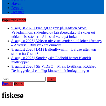
Haven
Byggeri
Det sker
Populære emner
9. august 2026
|
Planlagt angreb på Hadsten Skole:
Vejledning om sikkerhed og kriseberedskab til skoler og
uddannelsessteder – Alle skal være på forkant
8. august 2026
|
Voksen ulv viste tænder til til løber i fredags
– Advarsel! Bliv væk fra området
8. august 2026
|
DM i Ballonflyvning – Lørdag aften går
starten fra Gram Slot
8. august 2026
|
Sønderjyske Fodbold henter islandsk
midtstopper
8. august 2026
|
SE VIDEO – Mjøls Lystfiskeri Rødekro –
De huggede på et billigt kineserblink lørdag morgen
Søg
efter:
Forside
fiskesø
fiskesø