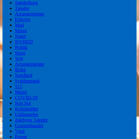
Sønderborg
Tønder
Arrangementer
Erhverv
Mad
Motor
Natur
NYHED
Politik
Sport
Vejr
Arrangementer
Bolig
Sundhed
Syddanmark
112
Motor
COVID-19
Sort Sol
Kriminalitet
Uddannelse
Julebyen Tønder
Grænsehandel
Vind
Penge