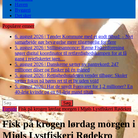
Haven
Byggeri
Det sker
Populære emner
6. august 2026
|
Tønder Kommune med et godt tilbud: – Nyt
samarbejde gør bevægelse mere tilgængelig for flere
5. august 2026
|
Stillingsannonce: Rømø Fiskeriforening
søger digital koordinator til retfærdighedskampen for at få
gang i rejefiskeriet igen…
5. august 2026
|
Danskerne sætter ny pantrekord: 247
millioner dåser og flasker på én måned
5. august 2026
|
Rettighedsstafetten vender tilbage: Skoler
sætter fokus på børns ret til et liv uden vold
5. august 2026
|
Har de snydt Forsvaret for 1,2 millioner? En
40-årig kvinde og en 61-årig mand tiltalt
Søg
efter:
Forside
Fisk på krogen lørdag morgen i Mjøls Lystfiskeri Rødekro
Fisk på krogen lørdag morgen i
Mjøls Lystfiskeri Rødekro