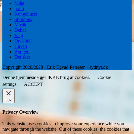
Miljø
politi
Kongehuset
Shopping
Musik
Debat
Valg
Dødsfald
Haven
Byggeri
Det sker
Copyright 2020/2028 - Erik Egvad Petersen - sydnyt.dk
Denne hjemmeside gør IKKE brug af cookies.
Cookie
settings
ACCEPT
Luk
Privacy Overview
This website uses cookies to improve your experience while you
navigate through the website. Out of these cookies, the cookies that