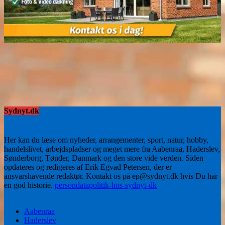
Sydnyt.dk
Her kan du læse om nyheder, arrangementer, sport, natur, hobby,
handelslivet, arbejdspladser og meget mere fra Aabenraa, Haderslev,
Sønderborg, Tønder, Danmark og den store vide verden. Siden
opdateres og redigeres af Erik Egvad Petersen, der er
ansvarshavende redaktør. Kontakt os på ep@sydnyt.dk hvis Du har
en god historie.
persondatapolitik-hos-sydnyt-dk
Aabenraa
Haderslev