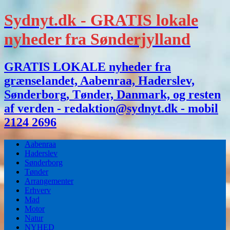
Sydnyt.dk - GRATIS lokale
nyheder fra Sønderjylland
GRATIS LOKALE nyheder fra
grænselandet, Aabenraa, Haderslev,
Sønderborg, Tønder, Danmark, og resten
af verden - redaktion@sydnyt.dk - mobil
2124 2696
Aabenraa
Haderslev
Sønderborg
Tønder
Arrangementer
Erhverv
Mad
Motor
Natur
NYHED