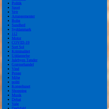
Politik
Sport
Vejr
Arrangementer
Bolig
Sundhed
Syddanmark
112
Motor
COVID-19
Sort Sol
Kriminalitet
Uddannelse
Julebyen Tønder
Grænsehandel
Vind
Penge
Miljø
politi
Kongehuset
Shopping
Musik
Debat
Valg
Dødsfald