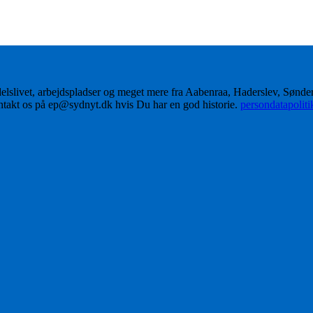
delslivet, arbejdspladser og meget mere fra Aabenraa, Haderslev, Sønd
ontakt os på ep@sydnyt.dk hvis Du har en god historie.
persondatapolit