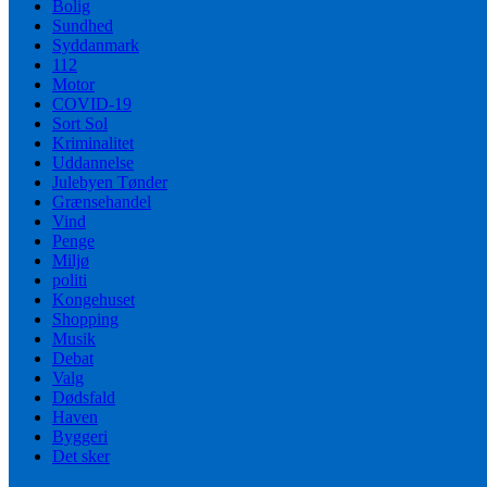
Bolig
Sundhed
Syddanmark
112
Motor
COVID-19
Sort Sol
Kriminalitet
Uddannelse
Julebyen Tønder
Grænsehandel
Vind
Penge
Miljø
politi
Kongehuset
Shopping
Musik
Debat
Valg
Dødsfald
Haven
Byggeri
Det sker