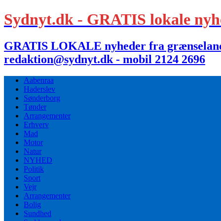
Sydnyt.dk - GRATIS lokale nyh
GRATIS LOKALE nyheder fra grænselandet,
redaktion@sydnyt.dk - mobil 2124 2696
Aabenraa
Haderslev
Sønderborg
Tønder
Arrangementer
Erhverv
Mad
Motor
Natur
NYHED
Politik
Sport
Vejr
Arrangementer
Bolig
Sundhed