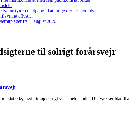
: Fire intimkoncerter med fem publikumsfavoritter
ansfeld
 Naturstyrelsen adgang til at bruge droner mod ulve
nflyvning aflyst…
ernitplader fra 1. august 2026
igterne til solrigt forårsvejr
årsvejr
ril sluttede, med tørt og solrigt vejr i hele landet. Det vækker blandt 