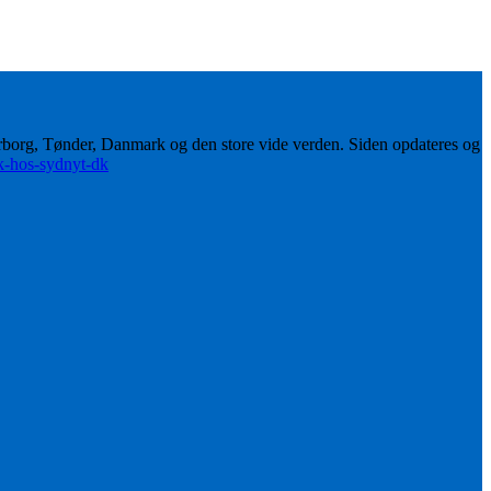
erborg, Tønder, Danmark og den store vide verden. Siden opdateres og
ik-hos-sydnyt-dk