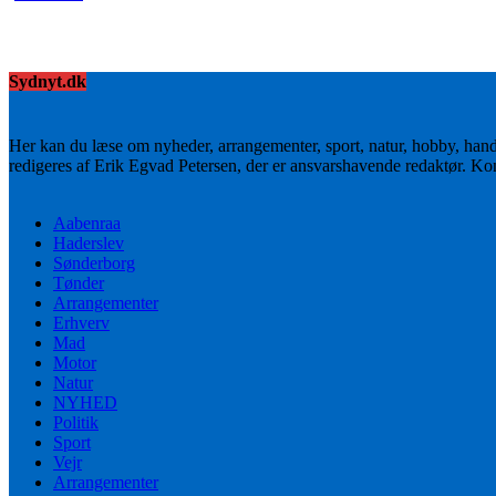
Sydnyt.dk
Her kan du læse om nyheder, arrangementer, sport, natur, hobby, han
redigeres af Erik Egvad Petersen, der er ansvarshavende redaktør. K
Aabenraa
Haderslev
Sønderborg
Tønder
Arrangementer
Erhverv
Mad
Motor
Natur
NYHED
Politik
Sport
Vejr
Arrangementer