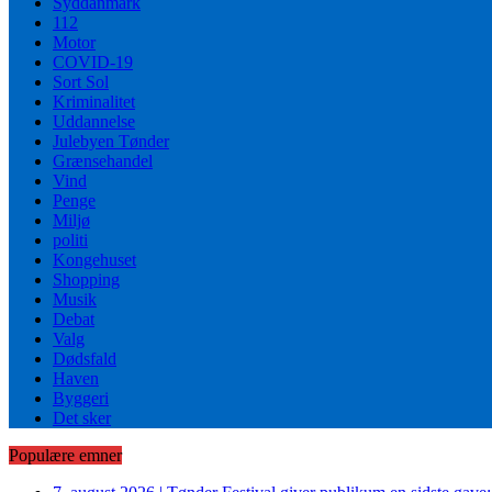
Syddanmark
112
Motor
COVID-19
Sort Sol
Kriminalitet
Uddannelse
Julebyen Tønder
Grænsehandel
Vind
Penge
Miljø
politi
Kongehuset
Shopping
Musik
Debat
Valg
Dødsfald
Haven
Byggeri
Det sker
Populære emner