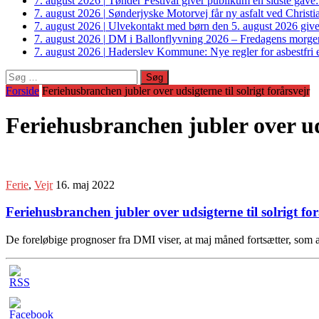
7. august 2026
|
Tønder Festival giver publikum en sidste gave
7. august 2026
|
Sønderjyske Motorvej får ny asfalt ved Christi
7. august 2026
|
Ulvekontakt med børn den 5. august 2026 giver
7. august 2026
|
DM i Ballonflyvning 2026 – Fredagens morge
7. august 2026
|
Haderslev Kommune: Nye regler for asbestfri et
Søg
efter:
Forside
Feriehusbranchen jubler over udsigterne til solrigt forårsvejr
Feriehusbranchen jubler over uds
Ferie
,
Vejr
16. maj 2022
Feriehusbranchen jubler over udsigterne til solrigt for
De foreløbige prognoser fra DMI viser, at maj måned fortsætter, som ap