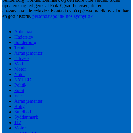
Sønderborg, Tønder, Danmark og den store vide verden. Siden
opdateres og redigeres af Erik Egvad Petersen, der er
ansvarshavende redaktør. Kontakt os på ep@sydnyt.dk hvis Du har
en god historie.
persondatapolitik-hos-sydnyt-dk
Aabenraa
Haderslev
Sønderborg
Tønder
Arrangementer
Erhverv
Mad
Motor
Natur
NYHED
Politik
Sport
Vejr
Arrangementer
Bolig
Sundhed
Syddanmark
112
Motor