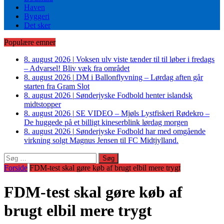
Haven
Byggeri
Det sker
Populære emner
8. august 2026
|
Voksen ulv viste tænder til til løber i fredags
– Advarsel! Bliv væk fra området
8. august 2026
|
DM i Ballonflyvning – Lørdag aften går
starten fra Gram Slot
8. august 2026
|
Sønderjyske Fodbold henter islandsk
midtstopper
8. august 2026
|
SE VIDEO – Mjøls Lystfiskeri Rødekro –
De huggede på et billigt kineserblink lørdag morgen
8. august 2026
|
Sønderjyske Fodbold har med omgående
virkning solgt Magnus Jensen til FC Midtjylland.
Søg
efter:
Forside
FDM-test skal gøre køb af brugt elbil mere trygt
FDM-test skal gøre køb af
brugt elbil mere trygt