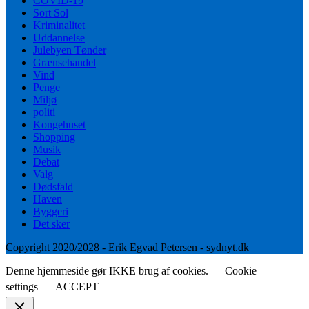
COVID-19
Sort Sol
Kriminalitet
Uddannelse
Julebyen Tønder
Grænsehandel
Vind
Penge
Miljø
politi
Kongehuset
Shopping
Musik
Debat
Valg
Dødsfald
Haven
Byggeri
Det sker
Copyright 2020/2028 - Erik Egvad Petersen - sydnyt.dk
Denne hjemmeside gør IKKE brug af cookies.
Cookie
settings
ACCEPT