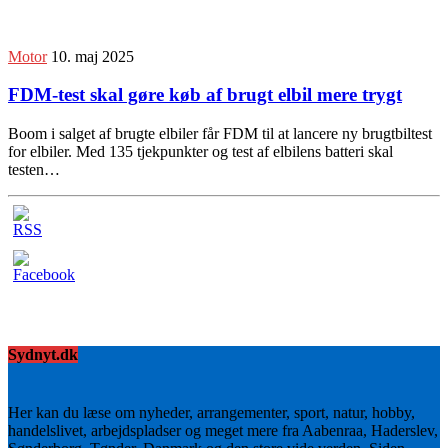
Motor
10. maj 2025
FDM-test skal gøre køb af brugt elbil mere trygt
Boom i salget af brugte elbiler får FDM til at lancere ny brugtbiltest
for elbiler. Med 135 tjekpunkter og test af elbilens batteri skal
testen…
Sydnyt.dk
Her kan du læse om nyheder, arrangementer, sport, natur, hobby,
handelslivet, arbejdspladser og meget mere fra Aabenraa, Haderslev,