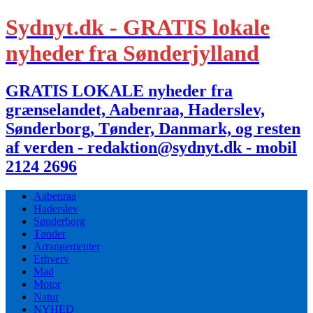
Sydnyt.dk - GRATIS lokale
nyheder fra Sønderjylland
GRATIS LOKALE nyheder fra
grænselandet, Aabenraa, Haderslev,
Sønderborg, Tønder, Danmark, og resten
af verden - redaktion@sydnyt.dk - mobil
2124 2696
Aabenraa
Haderslev
Sønderborg
Tønder
Arrangementer
Erhverv
Mad
Motor
Natur
NYHED