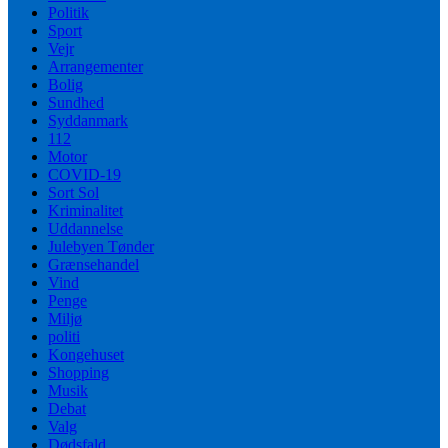
Politik
Sport
Vejr
Arrangementer
Bolig
Sundhed
Syddanmark
112
Motor
COVID-19
Sort Sol
Kriminalitet
Uddannelse
Julebyen Tønder
Grænsehandel
Vind
Penge
Miljø
politi
Kongehuset
Shopping
Musik
Debat
Valg
Dødsfald