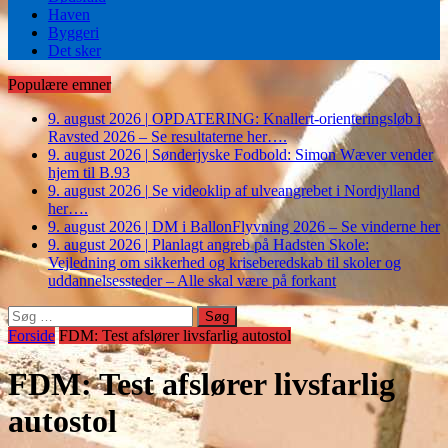
Haven
Byggeri
Det sker
Populære emner
9. august 2026
|
OPDATERING: Knallert-orienteringsløb i
Ravsted 2026 – Se resultaterne her….
9. august 2026
|
Sønderjyske Fodbold: Simon Wæver vender
hjem til B.93
9. august 2026
|
Se videoklip af ulveangrebet i Nordjylland
her….
9. august 2026
|
DM i BallonFlyvning 2026 – Se vinderne her
9. august 2026
|
Planlagt angreb på Hadsten Skole:
Vejledning om sikkerhed og kriseberedskab til skoler og
uddannelsessteder – Alle skal være på forkant
Søg
efter:
Forside
FDM: Test afslører livsfarlig autostol
FDM: Test afslører livsfarlig
autostol