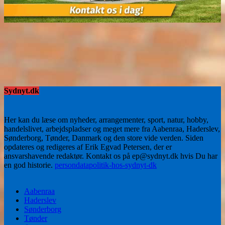
Sydnyt.dk
Her kan du læse om nyheder, arrangementer, sport, natur, hobby,
handelslivet, arbejdspladser og meget mere fra Aabenraa, Haderslev,
Sønderborg, Tønder, Danmark og den store vide verden. Siden
opdateres og redigeres af Erik Egvad Petersen, der er
ansvarshavende redaktør. Kontakt os på ep@sydnyt.dk hvis Du har
en god historie.
persondatapolitik-hos-sydnyt-dk
Aabenraa
Haderslev
Sønderborg
Tønder