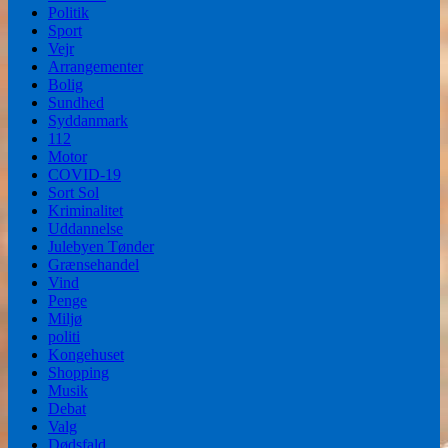
Politik
Sport
Vejr
Arrangementer
Bolig
Sundhed
Syddanmark
112
Motor
COVID-19
Sort Sol
Kriminalitet
Uddannelse
Julebyen Tønder
Grænsehandel
Vind
Penge
Miljø
politi
Kongehuset
Shopping
Musik
Debat
Valg
Dødsfald