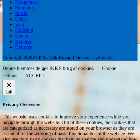
Kongehuset
Shopping
Musik
Debat
Valg
Dødsfald
Haven
Byggeri
Det sker
Copyright 2020/2028 - Erik Egvad Petersen - sydnyt.dk
Denne hjemmeside gør IKKE brug af cookies.
Cookie
settings
ACCEPT
Luk
Privacy Overview
This website uses cookies to improve your experience while you
navigate through the website. Out of these cookies, the cookies that
are categorized as necessary are stored on your browser as they are
essential for the working of basic functionalities of the website. We
also use third-party cookies that help us analyze and understand how