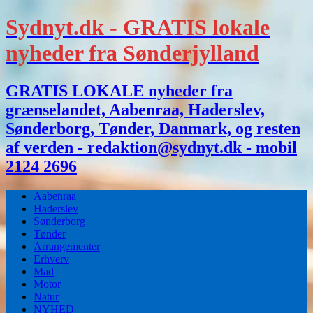
Sydnyt.dk - GRATIS lokale
nyheder fra Sønderjylland
GRATIS LOKALE nyheder fra
grænselandet, Aabenraa, Haderslev,
Sønderborg, Tønder, Danmark, og resten
af verden - redaktion@sydnyt.dk - mobil
2124 2696
Aabenraa
Haderslev
Sønderborg
Tønder
Arrangementer
Erhverv
Mad
Motor
Natur
NYHED