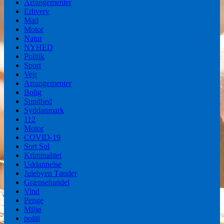
Arrangementer
Erhverv
Mad
Motor
Natur
NYHED
Politik
Sport
Vejr
Arrangementer
Bolig
Sundhed
Syddanmark
112
Motor
COVID-19
Sort Sol
Kriminalitet
Uddannelse
Julebyen Tønder
Grænsehandel
Vind
Penge
Miljø
politi