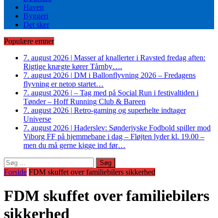
Haven
Byggeri
Det sker
Populære emner
7. august 2026
|
Masser af knallerter i Ravsted fredag aften:
Rigtige knægte kører Tårnby….
7. august 2026
|
DM i Ballonflyvning 2026 – Fredagens
flyvning er netop startet…
7. august 2026
|
– Tag med på Social Run i festivaltiden i
Tønder – Hoff Running Club & Bareen
7. august 2026
|
Retro-gaming og superhelte indtager
Universe
7. august 2026
|
Haderslev: Sønderjyske Fodbold spiller mod
Viborg FF på hjemmebane i dag – Fløjten lyder kl. 19.00 –
men du må gerne kigge ind før…
Søg
efter:
Forside
FDM skuffet over familiebilers sikkerhed
FDM skuffet over familiebilers
sikkerhed