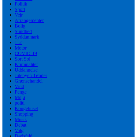
Politik
Sport
Vejr
Arrangementer
Bolig
Sundhed
Syddanmark
112
Motor
COVID-19
Sort Sol
Kriminalitet
Uddannelse
Julebyen Tønder
Grænsehandel
Vind
Penge
Miljø
politi
Kongehuset
Shopping
Musik
Debat
Valg
Dødsfald