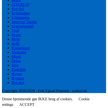
Motor
COVID-19
Sort Sol
Kriminalitet
Uddannelse
Julebyen Tønder
Grænsehandel
Vind
Penge
Miljø
politi
Kongehuset
Shopping
Musik
Debat
Valg
Dødsfald
Haven
Byggeri
Det sker
Copyright 2020/2028 - Erik Egvad Petersen - sydnyt.dk
Denne hjemmeside gør IKKE brug af cookies.
Cookie
settings
ACCEPT