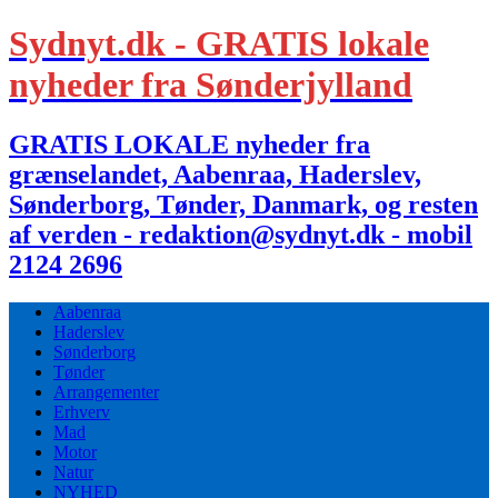
Sydnyt.dk - GRATIS lokale
nyheder fra Sønderjylland
GRATIS LOKALE nyheder fra
grænselandet, Aabenraa, Haderslev,
Sønderborg, Tønder, Danmark, og resten
af verden - redaktion@sydnyt.dk - mobil
2124 2696
Aabenraa
Haderslev
Sønderborg
Tønder
Arrangementer
Erhverv
Mad
Motor
Natur
NYHED