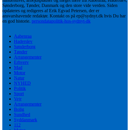
handelslivet, arbejdspladser og meget mere fra Aabenraa, Haderslev,
Sønderborg, Tønder, Danmark og den store vide verden. Siden
opdateres og redigeres af Erik Egvad Petersen, der er
ansvarshavende redaktør. Kontakt os på ep@sydnyt.dk hvis Du har
en god historie.
persondatapolitik-hos-sydnyt-dk
Aabenraa
Haderslev
Sønderborg
Tønder
Arrangementer
Erhverv
Mad
Motor
Natur
NYHED
Politik
Sport
Vejr
Arrangementer
Bolig
Sundhed
Syddanmark
112