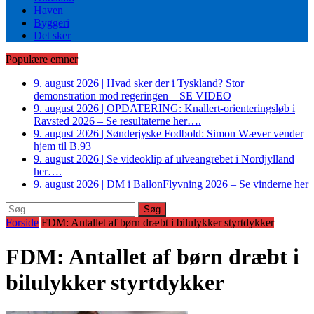
Haven
Byggeri
Det sker
Populære emner
9. august 2026
|
Hvad sker der i Tyskland? Stor
demonstration mod regeringen – SE VIDEO
9. august 2026
|
OPDATERING: Knallert-orienteringsløb i
Ravsted 2026 – Se resultaterne her….
9. august 2026
|
Sønderjyske Fodbold: Simon Wæver vender
hjem til B.93
9. august 2026
|
Se videoklip af ulveangrebet i Nordjylland
her….
9. august 2026
|
DM i BallonFlyvning 2026 – Se vinderne her
Søg
efter:
Forside
FDM: Antallet af børn dræbt i bilulykker styrtdykker
FDM: Antallet af børn dræbt i
bilulykker styrtdykker