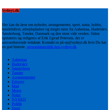
Sydnyt.dk
Her kan du læse om nyheder, arrangementer, sport, natur, hobby,
handelslivet, arbejdspladser og meget mere fra Aabenraa, Haderslev,
Sønderborg, Tønder, Danmark og den store vide verden. Siden
opdateres og redigeres af Erik Egvad Petersen, der er
ansvarshavende redaktør. Kontakt os på ep@sydnyt.dk hvis Du har
en god historie.
persondatapolitik-hos-sydnyt-dk
Aabenraa
Haderslev
Sønderborg
Tønder
Arrangementer
Erhverv
Mad
Motor
Natur
NYHED
Politik
Sport