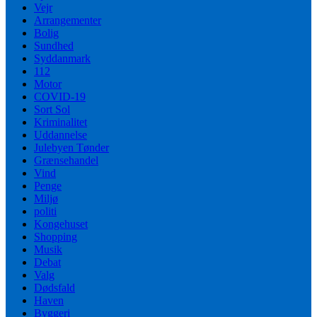
Vejr
Arrangementer
Bolig
Sundhed
Syddanmark
112
Motor
COVID-19
Sort Sol
Kriminalitet
Uddannelse
Julebyen Tønder
Grænsehandel
Vind
Penge
Miljø
politi
Kongehuset
Shopping
Musik
Debat
Valg
Dødsfald
Haven
Byggeri