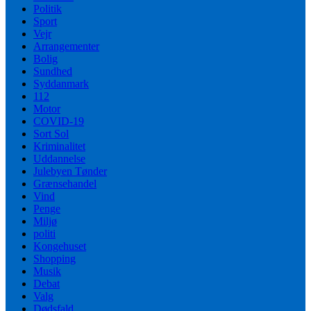
Politik
Sport
Vejr
Arrangementer
Bolig
Sundhed
Syddanmark
112
Motor
COVID-19
Sort Sol
Kriminalitet
Uddannelse
Julebyen Tønder
Grænsehandel
Vind
Penge
Miljø
politi
Kongehuset
Shopping
Musik
Debat
Valg
Dødsfald