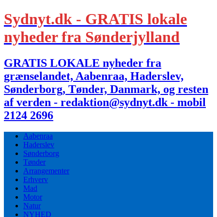
Sydnyt.dk - GRATIS lokale
nyheder fra Sønderjylland
GRATIS LOKALE nyheder fra
grænselandet, Aabenraa, Haderslev,
Sønderborg, Tønder, Danmark, og resten
af verden - redaktion@sydnyt.dk - mobil
2124 2696
Aabenraa
Haderslev
Sønderborg
Tønder
Arrangementer
Erhverv
Mad
Motor
Natur
NYHED