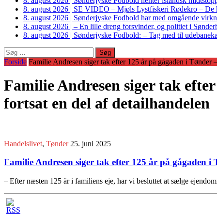
8. august 2026
|
Sønderjyske Fodbold henter islandsk midtstop
8. august 2026
|
SE VIDEO – Mjøls Lystfiskeri Rødekro – De hu
8. august 2026
|
Sønderjyske Fodbold har med omgående virkni
8. august 2026
|
– En lille dreng forsvinder, og politiet i Sønd
8. august 2026
|
Sønderjyske Fodbold: – Tag med til udebanek
Søg
efter:
Forside
Familie Andresen siger tak efter 125 år på gågaden i Tønder – 
Familie Andresen siger tak efter
fortsat en del af detailhandelen
Handelslivet
,
Tønder
25. juni 2025
Familie Andresen siger tak efter 125 år på gågaden i T
– Efter næsten 125 år i familiens eje, har vi besluttet at sælge eje