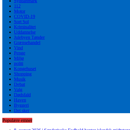
Syddanmark
112
Motor
COVID-19
Sort Sol
Kriminalitet
Uddannelse
Julebyen Tønder
Grænsehandel
Vind
Penge
Miljø
politi
Kongehuset
Shopping
Musik
Debat
Valg
Dødsfald
Haven
Byggeri
Det sker
Populære emner