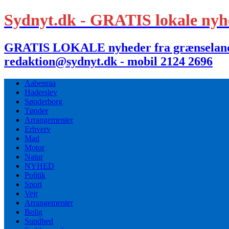
Sydnyt.dk - GRATIS lokale nyh
GRATIS LOKALE nyheder fra grænselandet,
redaktion@sydnyt.dk - mobil 2124 2696
Aabenraa
Haderslev
Sønderborg
Tønder
Arrangementer
Erhverv
Mad
Motor
Natur
NYHED
Politik
Sport
Vejr
Arrangementer
Bolig
Sundhed