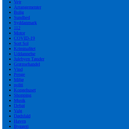
Vejr
Arrangementer
Bolig
Sundhed
Syddanmark
112
Motor
COVID-19
Sort Sol
Kriminalitet
Uddannelse
Julebyen Tønder
Grænsehandel
Vind
Penge
Miljø
politi
Kongehuset
Shopping
Musik
Debat
Valg
Dødsfald
Haven
Byggeri