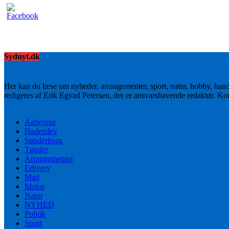
Sydnyt.dk
Her kan du læse om nyheder, arrangementer, sport, natur, hobby, han
redigeres af Erik Egvad Petersen, der er ansvarshavende redaktør. K
Aabenraa
Haderslev
Sønderborg
Tønder
Arrangementer
Erhverv
Mad
Motor
Natur
NYHED
Politik
Sport