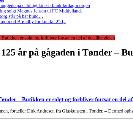
per
ggede på et billigt kineserblink lørdag morgen
ng solgt Magnus Jensen til FC Midtjylland.
erborg står på bar bund…
amp mod Brøndby for kun kr. 250,-
Butikken er solgt og forbliver fortsat en del af detailhandelen
 125 år på gågaden i Tønder – But
ønder – Butikken er solgt og forbliver fortsat en del a
ndommen, fortæller Dirk Andresen fra Glaskunsten i Tønder. – Dermed op