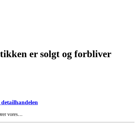
ikken er solgt og forbliver
f detailhandelen
hører vores…