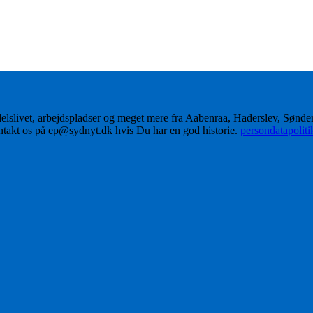
delslivet, arbejdspladser og meget mere fra Aabenraa, Haderslev, Sønd
ontakt os på ep@sydnyt.dk hvis Du har en god historie.
persondatapolit