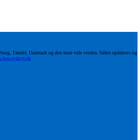
erborg, Tønder, Danmark og den store vide verden. Siden opdateres og
ik-hos-sydnyt-dk