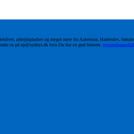
delslivet, arbejdspladser og meget mere fra Aabenraa, Haderslev, Sønd
ontakt os på ep@sydnyt.dk hvis Du har en god historie.
persondatapolit