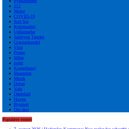
Syddanmark
112
Motor
COVID-19
Sort Sol
Kriminalitet
Uddannelse
Julebyen Tønder
Grænsehandel
Vind
Penge
Miljø
politi
Kongehuset
Shopping
Musik
Debat
Valg
Dødsfald
Haven
Byggeri
Det sker
Populære emner