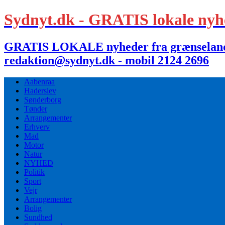
Sydnyt.dk - GRATIS lokale nyh
GRATIS LOKALE nyheder fra grænselandet,
redaktion@sydnyt.dk - mobil 2124 2696
Aabenraa
Haderslev
Sønderborg
Tønder
Arrangementer
Erhverv
Mad
Motor
Natur
NYHED
Politik
Sport
Vejr
Arrangementer
Bolig
Sundhed