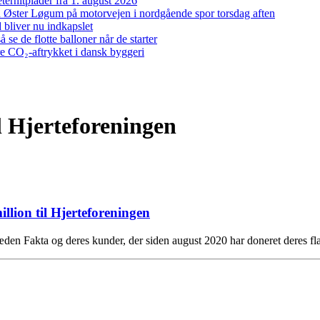
ernitplader fra 1. august 2026
 ved Øster Løgum på motorvejen i nordgående spor torsdag aften
bliver nu indkapslet
e de flotte balloner når de starter
re CO₂-aftrykket i dansk byggeri
l Hjerteforeningen
lion til Hjerteforeningen
kæden Fakta og deres kunder, der siden august 2020 har doneret deres f