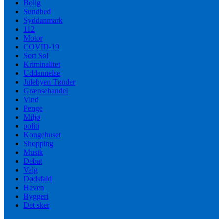
Bolig
Sundhed
Syddanmark
112
Motor
COVID-19
Sort Sol
Kriminalitet
Uddannelse
Julebyen Tønder
Grænsehandel
Vind
Penge
Miljø
politi
Kongehuset
Shopping
Musik
Debat
Valg
Dødsfald
Haven
Byggeri
Det sker