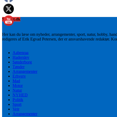
Sydnyt.dk
Her kan du læse om nyheder, arrangementer, sport, natur, hobby, han
redigeres af Erik Egvad Petersen, der er ansvarshavende redaktør. K
Aabenraa
Haderslev
Sønderborg
Tønder
Arrangementer
Erhverv
Mad
Motor
Natur
NYHED
Politik
Sport
Vejr
Arrangementer