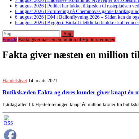
7. august 2026
|
Haderslev Kommune: Nye regler for asbestfri et
6. august 2026
|
Politiet har lukket tilkørslen til rastepladsen
6. august 2026
|
Forurening på Cheminovas gamle fabriksgrund 
6. august 2026
|
DM i Ballonflyvning 2026 – Sådan kan du også s
6. august 2026
|
Byggeri: Biokul i letklinkerblokke skal reduce
Søg
efter:
Forside
Fakta giver næsten en million til Hjerteforeningen
Fakta giver næsten en million ti
Handelslivet
14. marts 2021
Butikskæden Fakta og deres kunder giver knapt én mil
Lørdag aften fik Hjerteforeningen knapt én million kroner fra butiks