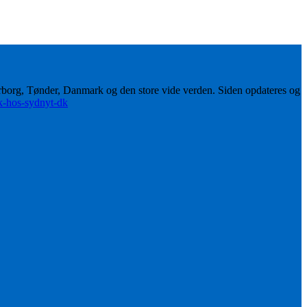
erborg, Tønder, Danmark og den store vide verden. Siden opdateres og
ik-hos-sydnyt-dk