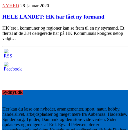
NYHED
28. januar 2020
HELE LANDET: HK har fået ny formand
HK’ere i kommuner og regioner kan se frem til en ny styrmand. Et
flertal af de 384 delegerede har på HK Kommunals kongres netop
valgt…
Sydnyt.dk
Her kan du læse om nyheder, arrangementer, sport, natur, hobby,
handelslivet, arbejdspladser og meget mere fra Aabenraa, Haderslev,
Sønderborg, Tønder, Danmark og den store vide verden. Siden
opdateres og redigeres af Erik Egvad Petersen, der er
ansvarshavende redaktør. Kontakt os på ep@sydnyt.dk hvis Du har