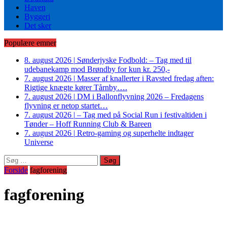
Haven
Byggeri
Det sker
Populære emner
8. august 2026
|
Sønderjyske Fodbold: – Tag med til
udebanekamp mod Brøndby for kun kr. 250,-
7. august 2026
|
Masser af knallerter i Ravsted fredag aften:
Rigtige knægte kører Tårnby….
7. august 2026
|
DM i Ballonflyvning 2026 – Fredagens
flyvning er netop startet…
7. august 2026
|
– Tag med på Social Run i festivaltiden i
Tønder – Hoff Running Club & Bareen
7. august 2026
|
Retro-gaming og superhelte indtager
Universe
Søg
efter:
Forside
fagforening
fagforening