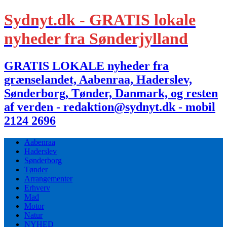
Sydnyt.dk - GRATIS lokale
nyheder fra Sønderjylland
GRATIS LOKALE nyheder fra
grænselandet, Aabenraa, Haderslev,
Sønderborg, Tønder, Danmark, og resten
af verden - redaktion@sydnyt.dk - mobil
2124 2696
Aabenraa
Haderslev
Sønderborg
Tønder
Arrangementer
Erhverv
Mad
Motor
Natur
NYHED