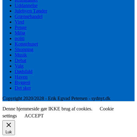
Uddannelse
Julebyen Tønder
Grænsehandel
Vind
Penge
Miljø
politi
Kongehuset
Shopping
Musik
Debat
Valg
Dødsfald
Haven
Byggeri
Det sker
Copyright 2020/2028 - Erik Egvad Petersen - sydnyt.dk
Denne hjemmeside gør IKKE brug af cookies.
Cookie
settings
ACCEPT
Luk