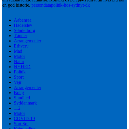
en god historie.
persondatapolitik-hos-sydnyt-dk
Aabenraa
Haderslev
Sønderborg
Tønder
Arrangementer
Erhverv
Mad
Motor
Natur
NYHED
Politik
Sport
Vejr
Arrangementer
Bolig
Sundhed
Syddanmark
112
Motor
COVID-19
Sort Sol
Kriminalitet