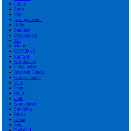
Politik
Sport
Vejr
Arrangementer
Bolig
Sundhed
Syddanmark
112
Motor
COVID-19
Sort Sol
Kriminalitet
Uddannelse
Julebyen Tønder
Grænsehandel
Vind
Penge
Miljø
politi
Kongehuset
Shopping
Musik
Debat
Valg
Dødsfald