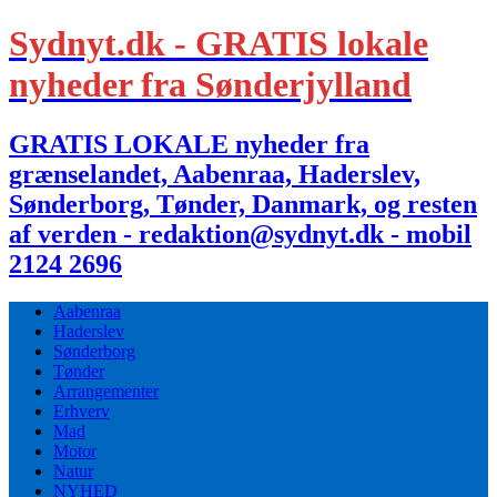
Sydnyt.dk - GRATIS lokale
nyheder fra Sønderjylland
GRATIS LOKALE nyheder fra
grænselandet, Aabenraa, Haderslev,
Sønderborg, Tønder, Danmark, og resten
af verden - redaktion@sydnyt.dk - mobil
2124 2696
Aabenraa
Haderslev
Sønderborg
Tønder
Arrangementer
Erhverv
Mad
Motor
Natur
NYHED