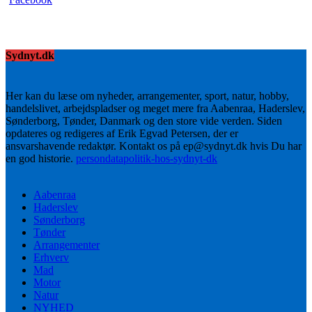
Sydnyt.dk
Her kan du læse om nyheder, arrangementer, sport, natur, hobby,
handelslivet, arbejdspladser og meget mere fra Aabenraa, Haderslev,
Sønderborg, Tønder, Danmark og den store vide verden. Siden
opdateres og redigeres af Erik Egvad Petersen, der er
ansvarshavende redaktør. Kontakt os på ep@sydnyt.dk hvis Du har
en god historie.
persondatapolitik-hos-sydnyt-dk
Aabenraa
Haderslev
Sønderborg
Tønder
Arrangementer
Erhverv
Mad
Motor
Natur
NYHED