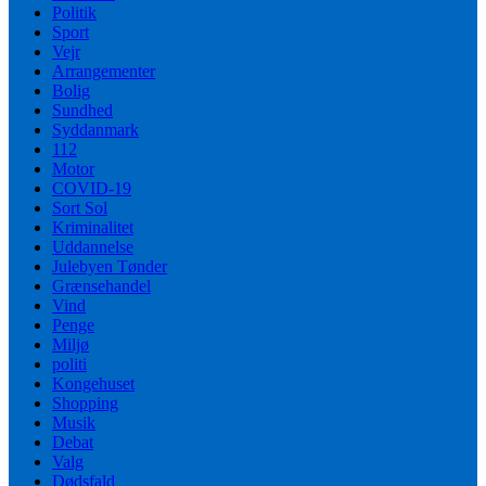
Politik
Sport
Vejr
Arrangementer
Bolig
Sundhed
Syddanmark
112
Motor
COVID-19
Sort Sol
Kriminalitet
Uddannelse
Julebyen Tønder
Grænsehandel
Vind
Penge
Miljø
politi
Kongehuset
Shopping
Musik
Debat
Valg
Dødsfald