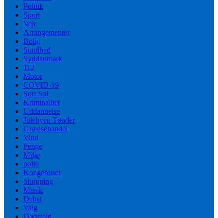
Politik
Sport
Vejr
Arrangementer
Bolig
Sundhed
Syddanmark
112
Motor
COVID-19
Sort Sol
Kriminalitet
Uddannelse
Julebyen Tønder
Grænsehandel
Vind
Penge
Miljø
politi
Kongehuset
Shopping
Musik
Debat
Valg
Dødsfald