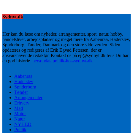
Sydnyt.dk
Her kan du læse om nyheder, arrangementer, sport, natur, hobby,
handelslivet, arbejdspladser og meget mere fra Aabenraa, Haderslev,
Sønderborg, Tønder, Danmark og den store vide verden. Siden
opdateres og redigeres af Erik Egvad Petersen, der er
ansvarshavende redaktør. Kontakt os på ep@sydnyt.dk hvis Du har
en god historie.
persondatapolitik-hos-sydnyt-dk
Aabenraa
Haderslev
Sønderborg
Tønder
Arrangementer
Erhverv
Mad
Motor
Natur
NYHED
Politik