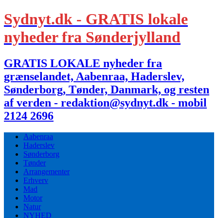
Sydnyt.dk - GRATIS lokale
nyheder fra Sønderjylland
GRATIS LOKALE nyheder fra
grænselandet, Aabenraa, Haderslev,
Sønderborg, Tønder, Danmark, og resten
af verden - redaktion@sydnyt.dk - mobil
2124 2696
Aabenraa
Haderslev
Sønderborg
Tønder
Arrangementer
Erhverv
Mad
Motor
Natur
NYHED