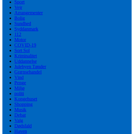
Sport
Vejr
Arrangementer
Bolig
Sundhed
Syddanmark
112
Motor
COVID-19
Sort Sol
Kriminalitet
Uddannelse
Julebyen Tønder
Grænsehandel
Vind
Penge
Miljø
politi
Kongehuset
Shopping
Musik
Debat
Valg
Dødsfald
Haven