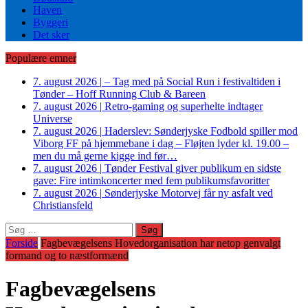
Haven
Byggeri
Det sker
Populære emner
7. august 2026
|
– Tag med på Social Run i festivaltiden i
Tønder – Hoff Running Club & Bareen
7. august 2026
|
Retro-gaming og superhelte indtager
Universe
7. august 2026
|
Haderslev: Sønderjyske Fodbold spiller mod
Viborg FF på hjemmebane i dag – Fløjten lyder kl. 19.00 –
men du må gerne kigge ind før…
7. august 2026
|
Tønder Festival giver publikum en sidste
gave: Fire intimkoncerter med fem publikumsfavoritter
7. august 2026
|
Sønderjyske Motorvej får ny asfalt ved
Christiansfeld
Søg
efter:
Forside
Fagbevægelsens Hovedorganisation har netop genvalgt
formand og to næstformænd
Fagbevægelsens