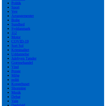
Politik
Sport
Vejr
Arrangementer
Bolig
Sundhed
Syddanmark
112
Motor
COVID-19
Sort Sol
Kriminalitet
Uddannelse
Julebyen Tønder
Grænsehandel
Vind
Penge
Miljø
politi
Kongehuset
Shopping
Musik
Debat
Valg
Dødsfald