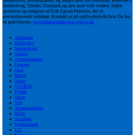
handelslivet, arbejdspladser og meget mere fra Aabenraa, Haderslev,
Sønderborg, Tønder, Danmark og den store vide verden. Siden
opdateres og redigeres af Erik Egvad Petersen, der er
ansvarshavende redaktør. Kontakt os på ep@sydnyt.dk hvis Du har
en god historie.
persondatapolitik-hos-sydnyt-dk
Aabenraa
Haderslev
Sønderborg
Tønder
Arrangementer
Erhverv
Mad
Motor
Natur
NYHED
Politik
Sport
Vejr
Arrangementer
Bolig
Sundhed
Syddanmark
112