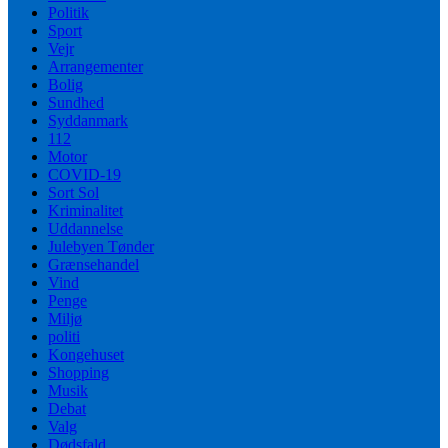
Politik
Sport
Vejr
Arrangementer
Bolig
Sundhed
Syddanmark
112
Motor
COVID-19
Sort Sol
Kriminalitet
Uddannelse
Julebyen Tønder
Grænsehandel
Vind
Penge
Miljø
politi
Kongehuset
Shopping
Musik
Debat
Valg
Dødsfald