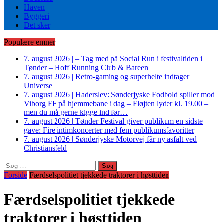
Haven
Byggeri
Det sker
Populære emner
7. august 2026
|
– Tag med på Social Run i festivaltiden i
Tønder – Hoff Running Club & Bareen
7. august 2026
|
Retro-gaming og superhelte indtager
Universe
7. august 2026
|
Haderslev: Sønderjyske Fodbold spiller mod
Viborg FF på hjemmebane i dag – Fløjten lyder kl. 19.00 –
men du må gerne kigge ind før…
7. august 2026
|
Tønder Festival giver publikum en sidste
gave: Fire intimkoncerter med fem publikumsfavoritter
7. august 2026
|
Sønderjyske Motorvej får ny asfalt ved
Christiansfeld
Søg
efter:
Forside
Færdselspolitiet tjekkede traktorer i høsttiden
Færdselspolitiet tjekkede
traktorer i høsttiden