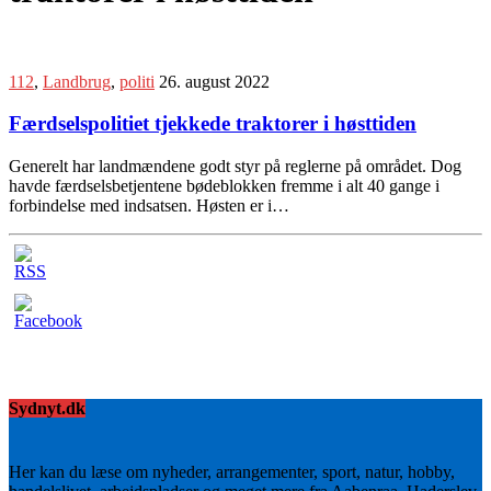
112
,
Landbrug
,
politi
26. august 2022
Færdselspolitiet tjekkede traktorer i høsttiden
Generelt har landmændene godt styr på reglerne på området. Dog
havde færdselsbetjentene bødeblokken fremme i alt 40 gange i
forbindelse med indsatsen. Høsten er i…
Sydnyt.dk
Her kan du læse om nyheder, arrangementer, sport, natur, hobby,