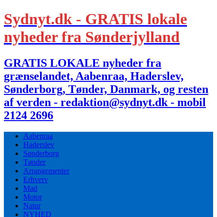
Sydnyt.dk - GRATIS lokale
nyheder fra Sønderjylland
GRATIS LOKALE nyheder fra
grænselandet, Aabenraa, Haderslev,
Sønderborg, Tønder, Danmark, og resten
af verden - redaktion@sydnyt.dk - mobil
2124 2696
Aabenraa
Haderslev
Sønderborg
Tønder
Arrangementer
Erhverv
Mad
Motor
Natur
NYHED