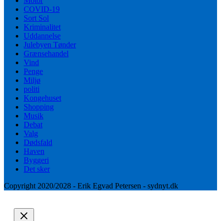
Motor
COVID-19
Sort Sol
Kriminalitet
Uddannelse
Julebyen Tønder
Grænsehandel
Vind
Penge
Miljø
politi
Kongehuset
Shopping
Musik
Debat
Valg
Dødsfald
Haven
Byggeri
Det sker
Copyright 2020/2028 - Erik Egvad Petersen - sydnyt.dk