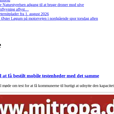
ansfeld
 Naturstyrelsen adgang til at bruge droner mod ulve
nflyvning aflyst…
ernitplader fra 1. august 2026
 ved Øster Løgum på motorvejen i nordgående spor torsdag aften
e
 at få bestilt mobile testenheder med det samme
l møde om test for at få kommunerne til hurtigt at udnytte den kapacitet 