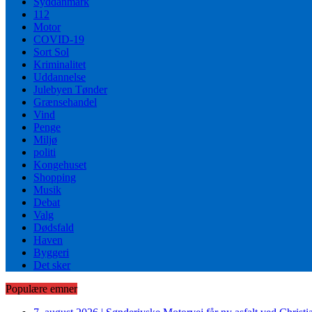
Syddanmark
112
Motor
COVID-19
Sort Sol
Kriminalitet
Uddannelse
Julebyen Tønder
Grænsehandel
Vind
Penge
Miljø
politi
Kongehuset
Shopping
Musik
Debat
Valg
Dødsfald
Haven
Byggeri
Det sker
Populære emner