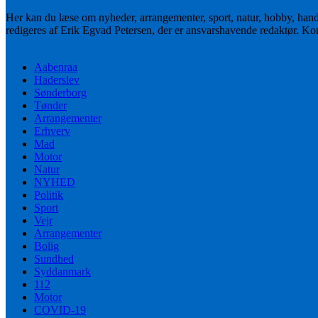
Her kan du læse om nyheder, arrangementer, sport, natur, hobby, han
redigeres af Erik Egvad Petersen, der er ansvarshavende redaktør. K
Aabenraa
Haderslev
Sønderborg
Tønder
Arrangementer
Erhverv
Mad
Motor
Natur
NYHED
Politik
Sport
Vejr
Arrangementer
Bolig
Sundhed
Syddanmark
112
Motor
COVID-19