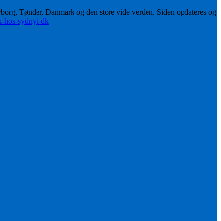
erborg, Tønder, Danmark og den store vide verden. Siden opdateres og
ik-hos-sydnyt-dk