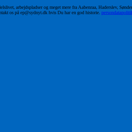
delslivet, arbejdspladser og meget mere fra Aabenraa, Haderslev, Sønd
ontakt os på ep@sydnyt.dk hvis Du har en god historie.
persondatapolit