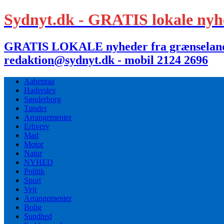
Sydnyt.dk - GRATIS lokale nyh
GRATIS LOKALE nyheder fra grænselandet,
redaktion@sydnyt.dk - mobil 2124 2696
Aabenraa
Haderslev
Sønderborg
Tønder
Arrangementer
Erhverv
Mad
Motor
Natur
NYHED
Politik
Sport
Vejr
Arrangementer
Bolig
Sundhed