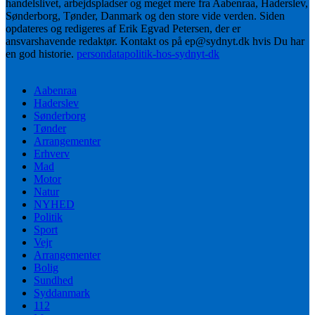
handelslivet, arbejdspladser og meget mere fra Aabenraa, Haderslev,
Sønderborg, Tønder, Danmark og den store vide verden. Siden
opdateres og redigeres af Erik Egvad Petersen, der er
ansvarshavende redaktør. Kontakt os på ep@sydnyt.dk hvis Du har
en god historie.
persondatapolitik-hos-sydnyt-dk
Aabenraa
Haderslev
Sønderborg
Tønder
Arrangementer
Erhverv
Mad
Motor
Natur
NYHED
Politik
Sport
Vejr
Arrangementer
Bolig
Sundhed
Syddanmark
112