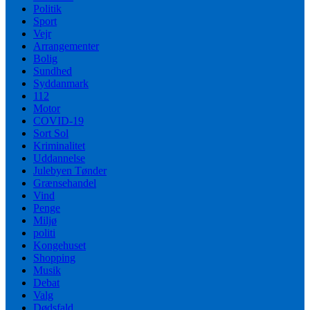
Politik
Sport
Vejr
Arrangementer
Bolig
Sundhed
Syddanmark
112
Motor
COVID-19
Sort Sol
Kriminalitet
Uddannelse
Julebyen Tønder
Grænsehandel
Vind
Penge
Miljø
politi
Kongehuset
Shopping
Musik
Debat
Valg
Dødsfald