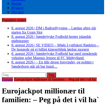
Haven
Byggeri
Det sker
Populære emner
8. august 2026
|
DM i Ballonflyvning – Lørdag aften går
starten fra Gram Slot
8. august 2026
|
Sønderjyske Fodbold henter islandsk
midtstopper
8. august 2026
|
SE VIDEO – Mjøls Lystfiskeri Rødekro –
De huggede på et billigt kineserblink lørdag morgen
8. august 2026
|
Sønderjyske Fodbold har med omgående
virkning solgt Magnus Jensen til FC Midtjylland.
8. august 2026
|
– En lille dreng forsvinder, og politiet i
Sønderborg står på bar bund…
Søg
efter:
Forside
Eurojackpot millionær til familien: – Peg på det i vil ha`
Eurojackpot millionær til
familien: – Peg på det i vil ha`