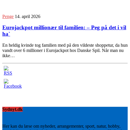
Penge
14. april 2026
Eurojackpot millionær til familien: – Peg på det i vil
ha`
En heldig kvinde tog familien med på den vildeste shoppetur, da hun
vandt over 6 millioner i Eurojackpot hos Danske Spil. Når man nu
ikke…
Sydnyt.dk
Her kan du læse om nyheder, arrangementer, sport, natur, hobby,