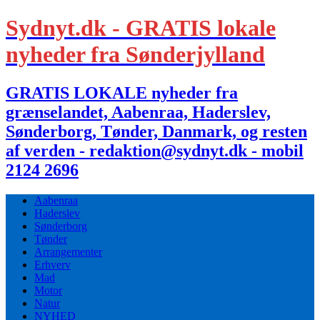
Sydnyt.dk - GRATIS lokale
nyheder fra Sønderjylland
GRATIS LOKALE nyheder fra
grænselandet, Aabenraa, Haderslev,
Sønderborg, Tønder, Danmark, og resten
af verden - redaktion@sydnyt.dk - mobil
2124 2696
Aabenraa
Haderslev
Sønderborg
Tønder
Arrangementer
Erhverv
Mad
Motor
Natur
NYHED