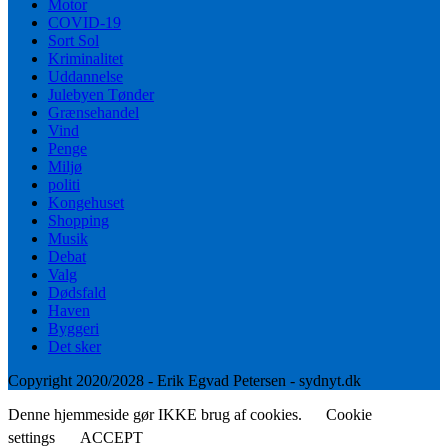
Motor
COVID-19
Sort Sol
Kriminalitet
Uddannelse
Julebyen Tønder
Grænsehandel
Vind
Penge
Miljø
politi
Kongehuset
Shopping
Musik
Debat
Valg
Dødsfald
Haven
Byggeri
Det sker
Copyright 2020/2028 - Erik Egvad Petersen - sydnyt.dk
Denne hjemmeside gør IKKE brug af cookies.
Cookie
settings
ACCEPT