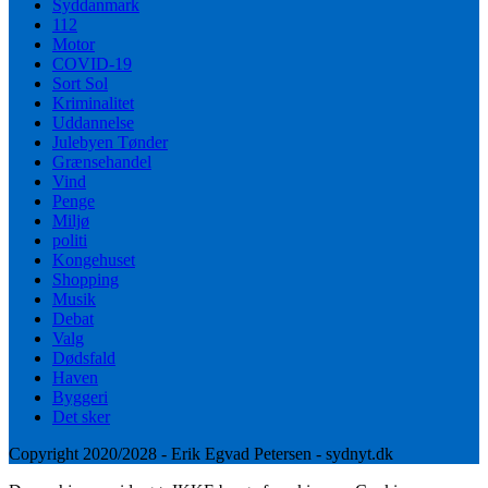
Syddanmark
112
Motor
COVID-19
Sort Sol
Kriminalitet
Uddannelse
Julebyen Tønder
Grænsehandel
Vind
Penge
Miljø
politi
Kongehuset
Shopping
Musik
Debat
Valg
Dødsfald
Haven
Byggeri
Det sker
Copyright 2020/2028 - Erik Egvad Petersen - sydnyt.dk