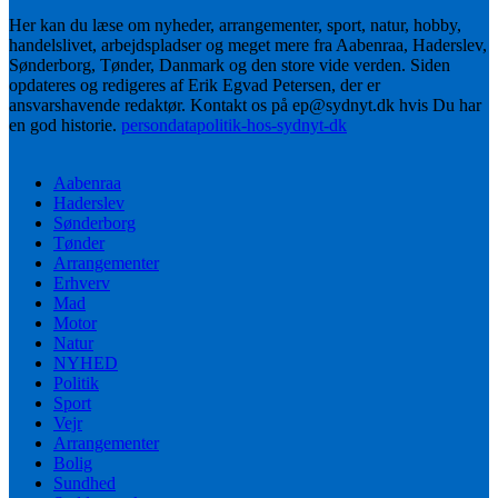
Her kan du læse om nyheder, arrangementer, sport, natur, hobby,
handelslivet, arbejdspladser og meget mere fra Aabenraa, Haderslev,
Sønderborg, Tønder, Danmark og den store vide verden. Siden
opdateres og redigeres af Erik Egvad Petersen, der er
ansvarshavende redaktør. Kontakt os på ep@sydnyt.dk hvis Du har
en god historie.
persondatapolitik-hos-sydnyt-dk
Aabenraa
Haderslev
Sønderborg
Tønder
Arrangementer
Erhverv
Mad
Motor
Natur
NYHED
Politik
Sport
Vejr
Arrangementer
Bolig
Sundhed