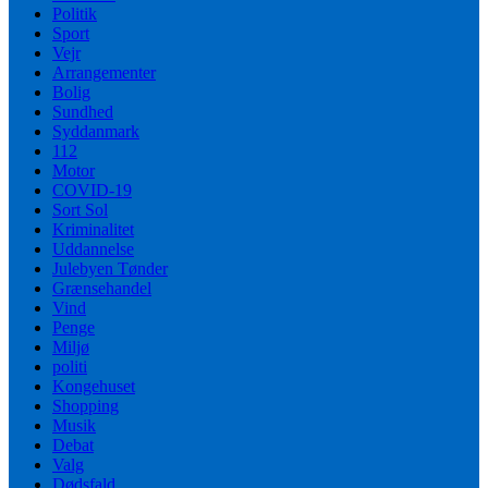
Politik
Sport
Vejr
Arrangementer
Bolig
Sundhed
Syddanmark
112
Motor
COVID-19
Sort Sol
Kriminalitet
Uddannelse
Julebyen Tønder
Grænsehandel
Vind
Penge
Miljø
politi
Kongehuset
Shopping
Musik
Debat
Valg
Dødsfald