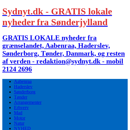
Sydnyt.dk - GRATIS lokale
nyheder fra Sønderjylland
GRATIS LOKALE nyheder fra
grænselandet, Aabenraa, Haderslev,
Sønderborg, Tønder, Danmark, og resten
af verden - redaktion@sydnyt.dk - mobil
2124 2696
Aabenraa
Haderslev
Sønderborg
Tønder
Arrangementer
Erhverv
Mad
Motor
Natur
NYHED