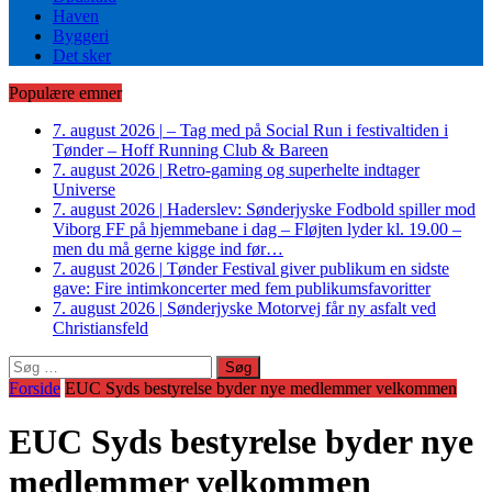
Haven
Byggeri
Det sker
Populære emner
7. august 2026
|
– Tag med på Social Run i festivaltiden i
Tønder – Hoff Running Club & Bareen
7. august 2026
|
Retro-gaming og superhelte indtager
Universe
7. august 2026
|
Haderslev: Sønderjyske Fodbold spiller mod
Viborg FF på hjemmebane i dag – Fløjten lyder kl. 19.00 –
men du må gerne kigge ind før…
7. august 2026
|
Tønder Festival giver publikum en sidste
gave: Fire intimkoncerter med fem publikumsfavoritter
7. august 2026
|
Sønderjyske Motorvej får ny asfalt ved
Christiansfeld
Søg
efter:
Forside
EUC Syds bestyrelse byder nye medlemmer velkommen
EUC Syds bestyrelse byder nye
medlemmer velkommen