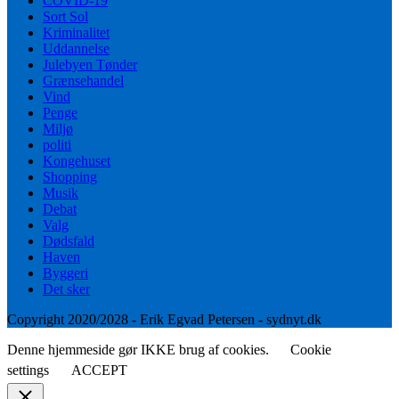
COVID-19
Sort Sol
Kriminalitet
Uddannelse
Julebyen Tønder
Grænsehandel
Vind
Penge
Miljø
politi
Kongehuset
Shopping
Musik
Debat
Valg
Dødsfald
Haven
Byggeri
Det sker
Copyright 2020/2028 - Erik Egvad Petersen - sydnyt.dk
Denne hjemmeside gør IKKE brug af cookies.
Cookie
settings
ACCEPT