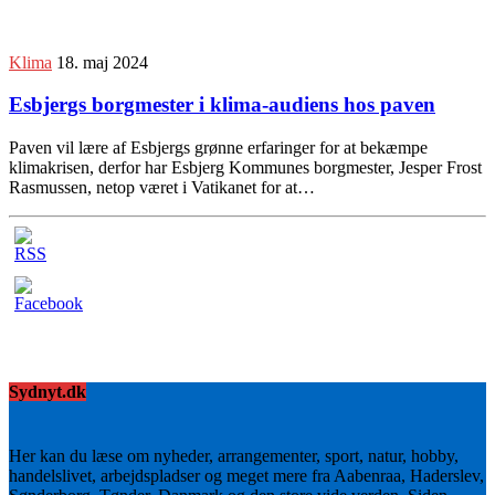
Klima
18. maj 2024
Esbjergs borgmester i klima-audiens hos paven
Paven vil lære af Esbjergs grønne erfaringer for at bekæmpe
klimakrisen, derfor har Esbjerg Kommunes borgmester, Jesper Frost
Rasmussen, netop været i Vatikanet for at…
Sydnyt.dk
Her kan du læse om nyheder, arrangementer, sport, natur, hobby,
handelslivet, arbejdspladser og meget mere fra Aabenraa, Haderslev,