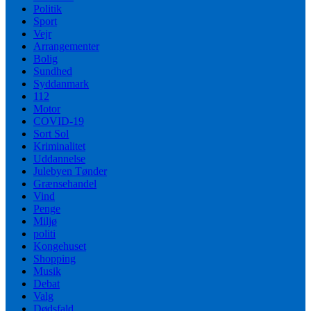
Politik
Sport
Vejr
Arrangementer
Bolig
Sundhed
Syddanmark
112
Motor
COVID-19
Sort Sol
Kriminalitet
Uddannelse
Julebyen Tønder
Grænsehandel
Vind
Penge
Miljø
politi
Kongehuset
Shopping
Musik
Debat
Valg
Dødsfald