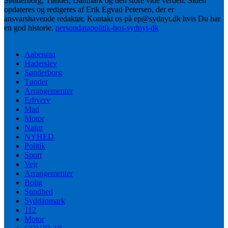
Sønderborg, Tønder, Danmark og den store vide verden. Siden
opdateres og redigeres af Erik Egvad Petersen, der er
ansvarshavende redaktør. Kontakt os på ep@sydnyt.dk hvis Du har
en god historie.
persondatapolitik-hos-sydnyt-dk
Aabenraa
Haderslev
Sønderborg
Tønder
Arrangementer
Erhverv
Mad
Motor
Natur
NYHED
Politik
Sport
Vejr
Arrangementer
Bolig
Sundhed
Syddanmark
112
Motor