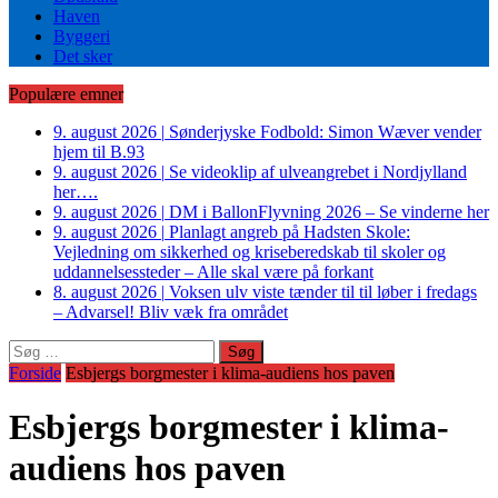
Haven
Byggeri
Det sker
Populære emner
9. august 2026
|
Sønderjyske Fodbold: Simon Wæver vender
hjem til B.93
9. august 2026
|
Se videoklip af ulveangrebet i Nordjylland
her….
9. august 2026
|
DM i BallonFlyvning 2026 – Se vinderne her
9. august 2026
|
Planlagt angreb på Hadsten Skole:
Vejledning om sikkerhed og kriseberedskab til skoler og
uddannelsessteder – Alle skal være på forkant
8. august 2026
|
Voksen ulv viste tænder til til løber i fredags
– Advarsel! Bliv væk fra området
Søg
efter:
Forside
Esbjergs borgmester i klima-audiens hos paven
Esbjergs borgmester i klima-
audiens hos paven