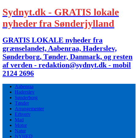
Sydnyt.dk - GRATIS lokale
nyheder fra Sønderjylland
GRATIS LOKALE nyheder fra
grænselandet, Aabenraa, Haderslev,
Sønderborg, Tønder, Danmark, og resten
af verden - redaktion@sydnyt.dk - mobil
2124 2696
Aabenraa
Haderslev
Sønderborg
Tønder
Arrangementer
Erhverv
Mad
Motor
Natur
NYHED