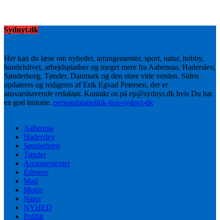
Sydnyt.dk
Her kan du læse om nyheder, arrangementer, sport, natur, hobby,
handelslivet, arbejdspladser og meget mere fra Aabenraa, Haderslev,
Sønderborg, Tønder, Danmark og den store vide verden. Siden
opdateres og redigeres af Erik Egvad Petersen, der er
ansvarshavende redaktør. Kontakt os på ep@sydnyt.dk hvis Du har
en god historie.
persondatapolitik-hos-sydnyt-dk
Aabenraa
Haderslev
Sønderborg
Tønder
Arrangementer
Erhverv
Mad
Motor
Natur
NYHED
Politik