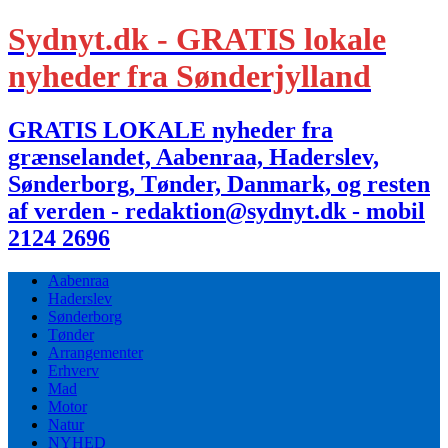
Sydnyt.dk - GRATIS lokale
nyheder fra Sønderjylland
GRATIS LOKALE nyheder fra
grænselandet, Aabenraa, Haderslev,
Sønderborg, Tønder, Danmark, og resten
af verden - redaktion@sydnyt.dk - mobil
2124 2696
Aabenraa
Haderslev
Sønderborg
Tønder
Arrangementer
Erhverv
Mad
Motor
Natur
NYHED