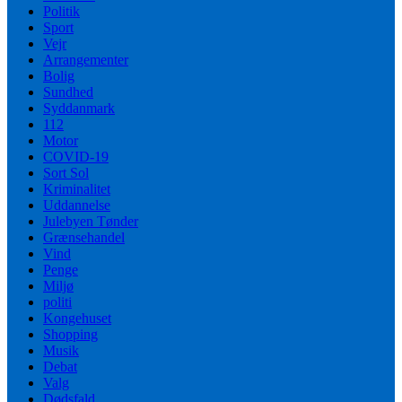
Politik
Sport
Vejr
Arrangementer
Bolig
Sundhed
Syddanmark
112
Motor
COVID-19
Sort Sol
Kriminalitet
Uddannelse
Julebyen Tønder
Grænsehandel
Vind
Penge
Miljø
politi
Kongehuset
Shopping
Musik
Debat
Valg
Dødsfald