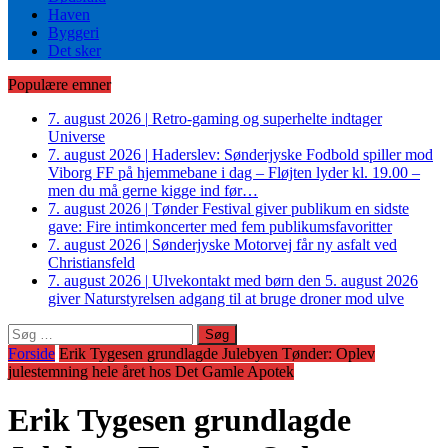
Haven
Byggeri
Det sker
Populære emner
7. august 2026
|
Retro-gaming og superhelte indtager
Universe
7. august 2026
|
Haderslev: Sønderjyske Fodbold spiller mod
Viborg FF på hjemmebane i dag – Fløjten lyder kl. 19.00 –
men du må gerne kigge ind før…
7. august 2026
|
Tønder Festival giver publikum en sidste
gave: Fire intimkoncerter med fem publikumsfavoritter
7. august 2026
|
Sønderjyske Motorvej får ny asfalt ved
Christiansfeld
7. august 2026
|
Ulvekontakt med børn den 5. august 2026
giver Naturstyrelsen adgang til at bruge droner mod ulve
Søg
efter:
Forside
Erik Tygesen grundlagde Julebyen Tønder: Oplev
julestemning hele året hos Det Gamle Apotek
Erik Tygesen grundlagde