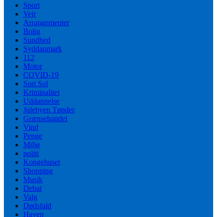
Sport
Vejr
Arrangementer
Bolig
Sundhed
Syddanmark
112
Motor
COVID-19
Sort Sol
Kriminalitet
Uddannelse
Julebyen Tønder
Grænsehandel
Vind
Penge
Miljø
politi
Kongehuset
Shopping
Musik
Debat
Valg
Dødsfald
Haven