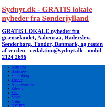
Sydnyt.dk - GRATIS lokale
nyheder fra Sønderjylland
GRATIS LOKALE nyheder fra
grænselandet, Aabenraa, Haderslev,
Sønderborg, Tønder, Danmark, og resten
af verden - redaktion@sydnyt.dk - mobil
2124 2696
Aabenraa
Haderslev
Sønderborg
Tønder
Arrangementer
Erhverv
Mad
Motor
Natur
NYHED