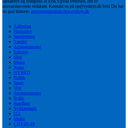
opdateres og redigeres af Erik Egvad Petersen, der er
ansvarshavende redaktør. Kontakt os på ep@sydnyt.dk hvis Du har
en god historie.
persondatapolitik-hos-sydnyt-dk
Aabenraa
Haderslev
Sønderborg
Tønder
Arrangementer
Erhverv
Mad
Motor
Natur
NYHED
Politik
Sport
Vejr
Arrangementer
Bolig
Sundhed
Syddanmark
112
Motor
COVID-19