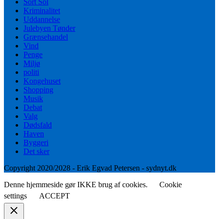
Sort Sol
Kriminalitet
Uddannelse
Julebyen Tønder
Grænsehandel
Vind
Penge
Miljø
politi
Kongehuset
Shopping
Musik
Debat
Valg
Dødsfald
Haven
Byggeri
Det sker
Copyright 2020/2028 - Erik Egvad Petersen - sydnyt.dk
Denne hjemmeside gør IKKE brug af cookies.
Cookie
settings
ACCEPT