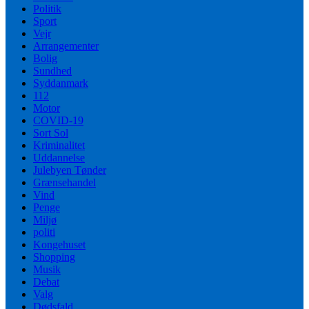
Politik
Sport
Vejr
Arrangementer
Bolig
Sundhed
Syddanmark
112
Motor
COVID-19
Sort Sol
Kriminalitet
Uddannelse
Julebyen Tønder
Grænsehandel
Vind
Penge
Miljø
politi
Kongehuset
Shopping
Musik
Debat
Valg
Dødsfald