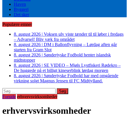
Haven
Byggeri
Det sker
Populære emner
8. august 2026
|
Voksen ulv viste tænder til til løber i fredags
– Advarsel! Bliv væk fra området
8. august 2026
|
DM i Ballonflyvning – Lørdag aften går
starten fra Gram Slot
8. august 2026
|
Sønderjyske Fodbold henter islandsk
midtstopper
8. august 2026
|
SE VIDEO – Mjøls Lystfiskeri Rødekro –
De huggede på et billigt kineserblink lørdag morgen
8. august 2026
|
Sønderjyske Fodbold har med omgående
virkning solgt Magnus Jensen til FC Midtjylland.
Søg
efter:
Forside
erhvervsvirksomheder
erhvervsvirksomheder