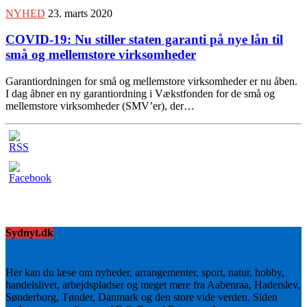
NYHED
23. marts 2020
COVID-19: Nu stiller staten garanti på nye lån til
små og mellemstore virksomheder
Garantiordningen for små og mellemstore virksomheder er nu åben.
I dag åbner en ny garantiordning i Vækstfonden for de små og
mellemstore virksomheder (SMV’er), der…
Sydnyt.dk
Her kan du læse om nyheder, arrangementer, sport, natur, hobby,
handelslivet, arbejdspladser og meget mere fra Aabenraa, Haderslev,
Sønderborg, Tønder, Danmark og den store vide verden. Siden