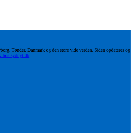
erborg, Tønder, Danmark og den store vide verden. Siden opdateres og
ik-hos-sydnyt-dk