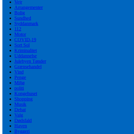
Vejr
Arrangementer
Bolig
Sundhed
Syddanmark
112
Motor
COVID-19
Sort Sol
Kriminalitet
Uddannelse
Julebyen Tønder
Grænsehandel
Vind
Penge
Miljø
politi
Kongehuset
Shopping
Musik
Debat
Valg
Dødsfald
Haven
Byggeri