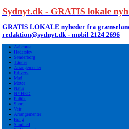
Sydnyt.dk - GRATIS lokale nyh
GRATIS LOKALE nyheder fra grænselandet,
redaktion@sydnyt.dk - mobil 2124 2696
Aabenraa
Haderslev
Sønderborg
Tønder
Arrangementer
Erhverv
Mad
Motor
Natur
NYHED
Politik
Sport
Vejr
Arrangementer
Bolig
Sundhed