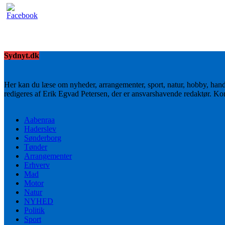
Sydnyt.dk
Her kan du læse om nyheder, arrangementer, sport, natur, hobby, han
redigeres af Erik Egvad Petersen, der er ansvarshavende redaktør. K
Aabenraa
Haderslev
Sønderborg
Tønder
Arrangementer
Erhverv
Mad
Motor
Natur
NYHED
Politik
Sport