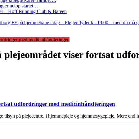
Rigtige knægte kører Tårnby….
g er netop startet…
nder – Hoff Running Club & Bareen
iborg FF på hjemmebane i dag – Fløjten lyder kl. 19.00 – men du må 
udfordringer med medicinhåndteringen
å plejeområdet viser fortsat udf
fortsat udfordringer med medicinhåndteringen
ige tilsyn på plejecentre, i hjemmepleje og hjemmesygepleje. Mere end