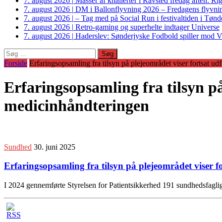
7. august 2026
|
Masser af knallerter i Ravsted fredag aften: 
7. august 2026
|
DM i Ballonflyvning 2026 – Fredagens flyvnin
7. august 2026
|
– Tag med på Social Run i festivaltiden i Tø
7. august 2026
|
Retro-gaming og superhelte indtager Universe
7. august 2026
|
Haderslev: Sønderjyske Fodbold spiller mod V
Søg
efter:
Forside
Erfaringsopsamling fra tilsyn på plejeområdet viser fortsat 
Erfaringsopsamling fra tilsyn p
medicinhåndteringen
Sundhed
30. juni 2025
Erfaringsopsamling fra tilsyn på plejeområdet viser 
I 2024 gennemførte Styrelsen for Patientsikkerhed 191 sundhedsfagl