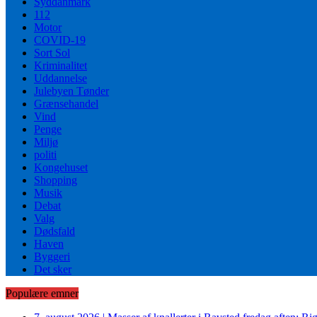
Syddanmark
112
Motor
COVID-19
Sort Sol
Kriminalitet
Uddannelse
Julebyen Tønder
Grænsehandel
Vind
Penge
Miljø
politi
Kongehuset
Shopping
Musik
Debat
Valg
Dødsfald
Haven
Byggeri
Det sker
Populære emner