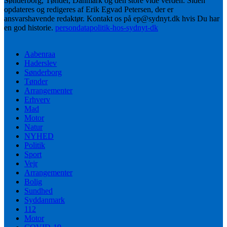
Sønderborg, Tønder, Danmark og den store vide verden. Siden
opdateres og redigeres af Erik Egvad Petersen, der er
ansvarshavende redaktør. Kontakt os på ep@sydnyt.dk hvis Du har
en god historie.
persondatapolitik-hos-sydnyt-dk
Aabenraa
Haderslev
Sønderborg
Tønder
Arrangementer
Erhverv
Mad
Motor
Natur
NYHED
Politik
Sport
Vejr
Arrangementer
Bolig
Sundhed
Syddanmark
112
Motor