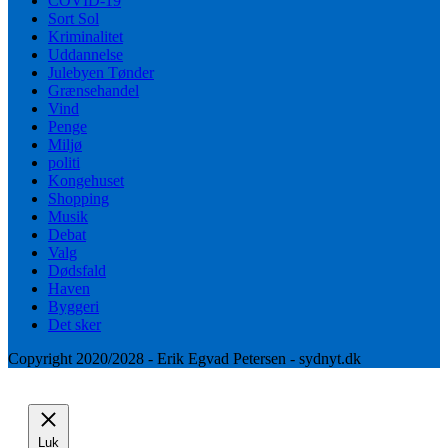
COVID-19
Sort Sol
Kriminalitet
Uddannelse
Julebyen Tønder
Grænsehandel
Vind
Penge
Miljø
politi
Kongehuset
Shopping
Musik
Debat
Valg
Dødsfald
Haven
Byggeri
Det sker
Copyright 2020/2028 - Erik Egvad Petersen - sydnyt.dk
Luk