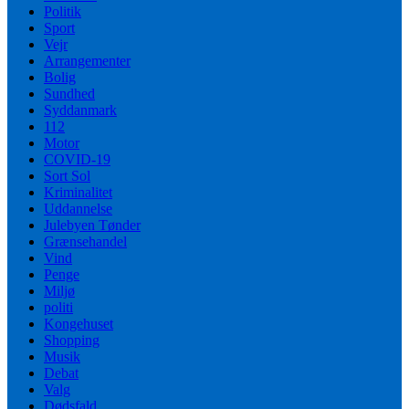
Politik
Sport
Vejr
Arrangementer
Bolig
Sundhed
Syddanmark
112
Motor
COVID-19
Sort Sol
Kriminalitet
Uddannelse
Julebyen Tønder
Grænsehandel
Vind
Penge
Miljø
politi
Kongehuset
Shopping
Musik
Debat
Valg
Dødsfald