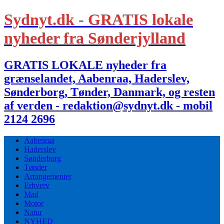
Sydnyt.dk - GRATIS lokale
nyheder fra Sønderjylland
GRATIS LOKALE nyheder fra
grænselandet, Aabenraa, Haderslev,
Sønderborg, Tønder, Danmark, og resten
af verden - redaktion@sydnyt.dk - mobil
2124 2696
Aabenraa
Haderslev
Sønderborg
Tønder
Arrangementer
Erhverv
Mad
Motor
Natur
NYHED