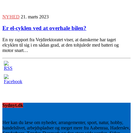
NYHED
21. marts 2023
Er el-cyklen ved at overhale bilen?
En ny rapport fra Vejdirektoratet viser, at danskerne har taget
elcyklen til sig i en sådan grad, at den tohjulede med batteri og
motor snart…
Sydnyt.dk
Her kan du læse om nyheder, arrangementer, sport, natur, hobby,
handelslivet, arbejdspladser og meget mere fra Aabenraa, Haderslev,