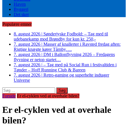
Haven
Byggeri
Det sker
Populære emner
8. august 2026
|
Sønderjyske Fodbold: – Tag med til
udebanekamp mod Brøndby for kun kr. 250,-
7. august 2026
|
Masser af knallerter i Ravsted fredag aften:
Rigtige knægte kører Tårnby….
7. august 2026
|
DM i Ballonflyvning 2026 – Fredagens
flyvning er netop startet…
7. august 2026
|
– Tag med på Social Run i festivaltiden i
Tønder – Hoff Running Club & Bareen
7. august 2026
|
Retro-gaming og superhelte indtager
Universe
Søg
efter:
Forside
Er el-cyklen ved at overhale bilen?
Er el-cyklen ved at overhale
bilen?