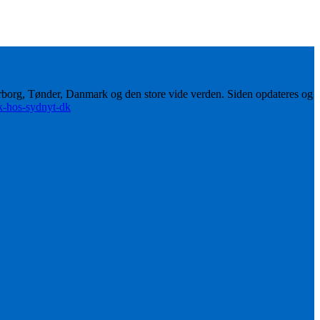
erborg, Tønder, Danmark og den store vide verden. Siden opdateres og
ik-hos-sydnyt-dk