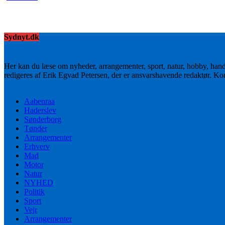
Sydnyt.dk
Her kan du læse om nyheder, arrangementer, sport, natur, hobby, han
redigeres af Erik Egvad Petersen, der er ansvarshavende redaktør. K
Aabenraa
Haderslev
Sønderborg
Tønder
Arrangementer
Erhverv
Mad
Motor
Natur
NYHED
Politik
Sport
Vejr
Arrangementer