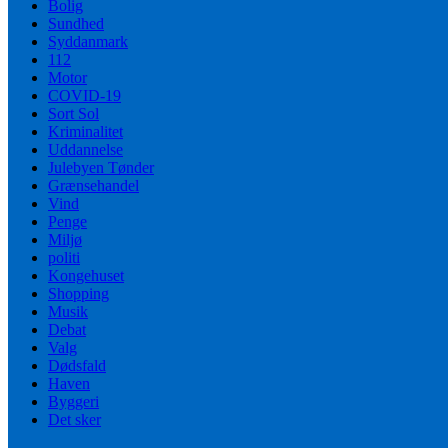
Bolig
Sundhed
Syddanmark
112
Motor
COVID-19
Sort Sol
Kriminalitet
Uddannelse
Julebyen Tønder
Grænsehandel
Vind
Penge
Miljø
politi
Kongehuset
Shopping
Musik
Debat
Valg
Dødsfald
Haven
Byggeri
Det sker