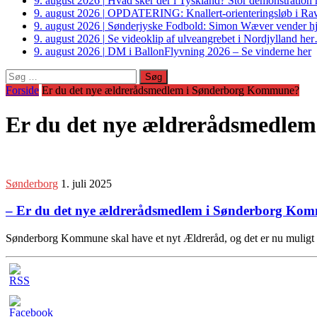
9. august 2026
|
Hvad sker der i Tyskland? Stor demonstrati
9. august 2026
|
OPDATERING: Knallert-orienteringsløb i Ravs
9. august 2026
|
Sønderjyske Fodbold: Simon Wæver vender hj
9. august 2026
|
Se videoklip af ulveangrebet i Nordjylland he
9. august 2026
|
DM i BallonFlyvning 2026 – Se vinderne her
Søg
efter:
Forside
Er du det nye ældrerådsmedlem i Sønderborg Kommune?
Er du det nye ældrerådsmedle
Sønderborg
1. juli 2025
– Er du det nye ældrerådsmedlem i Sønderborg Ko
Sønderborg Kommune skal have et nyt Ældreråd, og det er nu muligt a