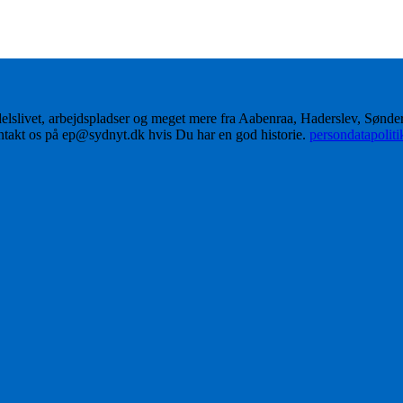
delslivet, arbejdspladser og meget mere fra Aabenraa, Haderslev, Sønd
ontakt os på ep@sydnyt.dk hvis Du har en god historie.
persondatapolit