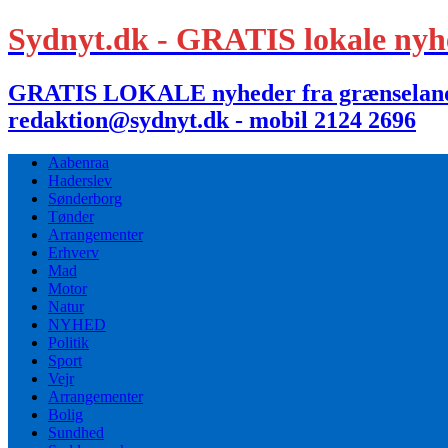
Sydnyt.dk - GRATIS lokale nyh
GRATIS LOKALE nyheder fra grænselandet,
redaktion@sydnyt.dk - mobil 2124 2696
Aabenraa
Haderslev
Sønderborg
Tønder
Arrangementer
Erhverv
Mad
Motor
Natur
NYHED
Politik
Sport
Vejr
Arrangementer
Bolig
Sundhed