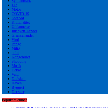
Syddanmark
112
Motor
COVID-19
Sort Sol
Kriminalitet
Uddannelse
Julebyen Tønder
Grænsehandel
Vind
Penge
Miljø
politi
Kongehuset
Shopping
Musik
Debat
Valg
Dødsfald
Haven
Byggeri
Det sker
Populære emner