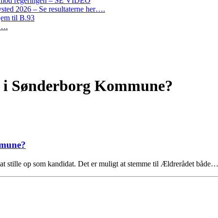
on mod regeringen – SE VIDEO
ted 2026 – Se resultaterne her….
em til B.93
r….
m i Sønderborg Kommune?
mmune?
t stille op som kandidat. Det er muligt at stemme til Ældrerådet både