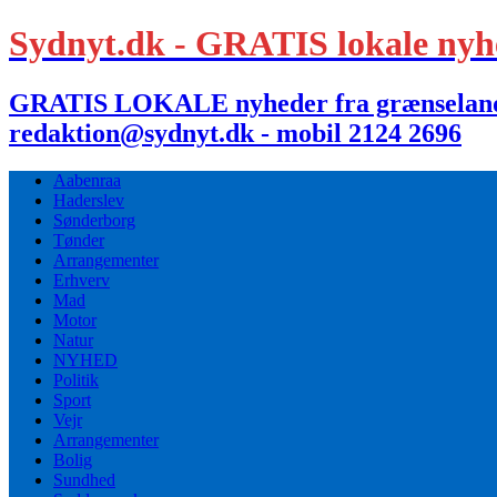
Sydnyt.dk - GRATIS lokale nyh
GRATIS LOKALE nyheder fra grænselandet,
redaktion@sydnyt.dk - mobil 2124 2696
Aabenraa
Haderslev
Sønderborg
Tønder
Arrangementer
Erhverv
Mad
Motor
Natur
NYHED
Politik
Sport
Vejr
Arrangementer
Bolig
Sundhed