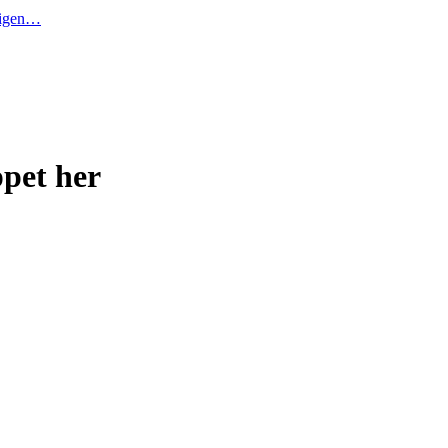
t igen…
ppet her