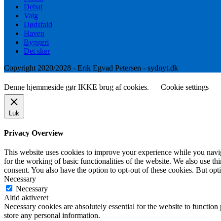
Debat
Valg
Dødsfald
Haven
Byggeri
Det sker
Copyright 2020/2028 - Erik Egvad Petersen - sydnyt.dk
Denne hjemmeside gør IKKE brug af cookies.
Cookie settings
Luk
Privacy Overview
This website uses cookies to improve your experience while you naviga
for the working of basic functionalities of the website. We also use t
consent. You also have the option to opt-out of these cookies. But op
Necessary
Necessary
Altid aktiveret
Necessary cookies are absolutely essential for the website to function 
store any personal information.