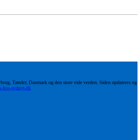
erborg, Tønder, Danmark og den store vide verden. Siden opdateres og
ik-hos-sydnyt-dk