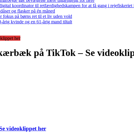
arbejde gør bevægelse mere tilgængelig for flere
gital koordinator til retfærdighedskampen for at få gang i rejefiskerie
 dåser og flasker på én måned
 fokus på børns ret til et liv uden vold
-årig kvinde og en 61-årig mand tiltalt
klippet her
 skærbæk på TikTok – Se videokli
Se videoklippet her