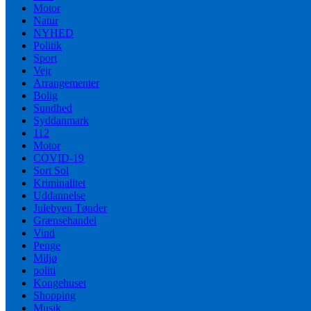
Motor
Natur
NYHED
Politik
Sport
Vejr
Arrangementer
Bolig
Sundhed
Syddanmark
112
Motor
COVID-19
Sort Sol
Kriminalitet
Uddannelse
Julebyen Tønder
Grænsehandel
Vind
Penge
Miljø
politi
Kongehuset
Shopping
Musik