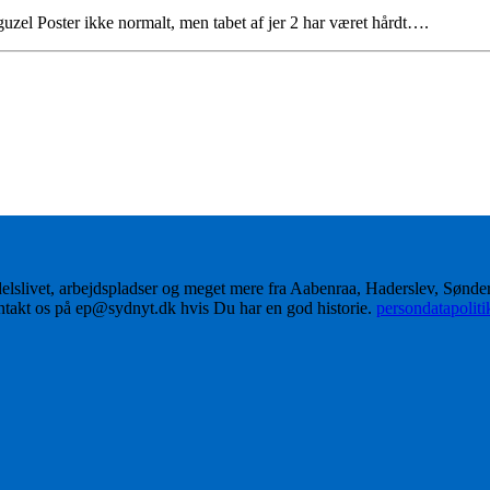
guzel Poster ikke normalt, men tabet af jer 2 har været hårdt….
delslivet, arbejdspladser og meget mere fra Aabenraa, Haderslev, Sønd
ontakt os på ep@sydnyt.dk hvis Du har en god historie.
persondatapolit