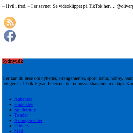
– Hvil i fred. – I er savnet. Se videoklippet på TikTok her…. @oliver
Sydnyt.dk
Her kan du læse om nyheder, arrangementer, sport, natur, hobby, han
redigeres af Erik Egvad Petersen, der er ansvarshavende redaktør. K
Aabenraa
Haderslev
Sønderborg
Tønder
Arrangementer
Erhverv
Mad