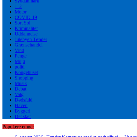
Syddanmark
112
Motor
COVID-19
Sort Sol
Kriminalitet
Uddannelse
Julebyen Tønder
Grænsehandel
Vind
Penge
Miljø
politi
Kongehuset
Shopping
Musik
Debat
Valg
Dødsfald
Haven
Byggeri
Det sker
Populære emner