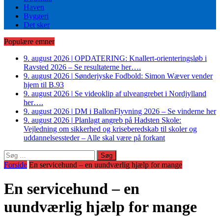
Haven
Byggeri
Det sker
Populære emner
9. august 2026
|
OPDATERING: Knallert-orienteringsløb i
Ravsted 2026 – Se resultaterne her….
9. august 2026
|
Sønderjyske Fodbold: Simon Wæver vender
hjem til B.93
9. august 2026
|
Se videoklip af ulveangrebet i Nordjylland
her….
9. august 2026
|
DM i BallonFlyvning 2026 – Se vinderne her
9. august 2026
|
Planlagt angreb på Hadsten Skole:
Vejledning om sikkerhed og kriseberedskab til skoler og
uddannelsessteder – Alle skal være på forkant
Søg
efter:
Forside
En servicehund – en uundværlig hjælp for mange
En servicehund – en
uundværlig hjælp for mange