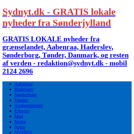
Sydnyt.dk - GRATIS lokale
nyheder fra Sønderjylland
GRATIS LOKALE nyheder fra
grænselandet, Aabenraa, Haderslev,
Sønderborg, Tønder, Danmark, og resten
af verden - redaktion@sydnyt.dk - mobil
2124 2696
Aabenraa
Haderslev
Sønderborg
Tønder
Arrangementer
Erhverv
Mad
Motor
Natur
NYHED