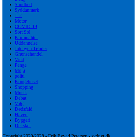
Sundhed
Syddanmark
112
Motor
COVID-19
Sort Sol
Kriminalitet
Uddannelse
Julebyen Tønder
Grænsehandel
Vind
Penge
Miljø
politi
Kongehuset
Shopping
Musik
Debat
Valg
Dødsfald
Haven
Byggeri
Det sker
Copyright 2020/2028 - Erik Egvad Petersen - sydnyt.dk