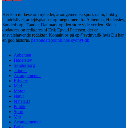
Her kan du læse om nyheder, arrangementer, sport, natur, hobby,
handelslivet, arbejdspladser og meget mere fra Aabenraa, Haderslev,
Sønderborg, Tønder, Danmark og den store vide verden. Siden
opdateres og redigeres af Erik Egvad Petersen, der er
ansvarshavende redaktør. Kontakt os på ep@sydnyt.dk hvis Du har
en god historie.
persondatapolitik-hos-sydnyt-dk
Aabenraa
Haderslev
Sønderborg
Tønder
Arrangementer
Erhverv
Mad
Motor
Natur
NYHED
Politik
Sport
Vejr
Arrangementer
Bolig