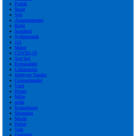
Politik
Sport
Vejr
Arrangementer
Bolig
Sundhed
Syddanmark
112
Motor
COVID-19
Sort Sol
Kriminalitet
Uddannelse
Julebyen Tønder
Grænsehandel
Vind
Penge
Miljø
politi
Kongehuset
Shopping
Musik
Debat
Valg
Dødsfald