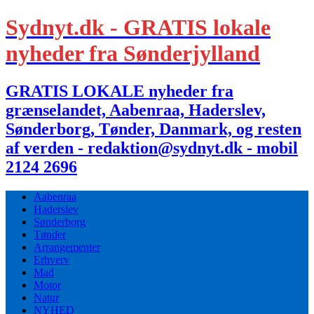
Sydnyt.dk - GRATIS lokale
nyheder fra Sønderjylland
GRATIS LOKALE nyheder fra
grænselandet, Aabenraa, Haderslev,
Sønderborg, Tønder, Danmark, og resten
af verden - redaktion@sydnyt.dk - mobil
2124 2696
Aabenraa
Haderslev
Sønderborg
Tønder
Arrangementer
Erhverv
Mad
Motor
Natur
NYHED