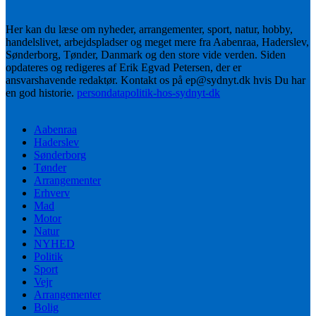
Her kan du læse om nyheder, arrangementer, sport, natur, hobby,
handelslivet, arbejdspladser og meget mere fra Aabenraa, Haderslev,
Sønderborg, Tønder, Danmark og den store vide verden. Siden
opdateres og redigeres af Erik Egvad Petersen, der er
ansvarshavende redaktør. Kontakt os på ep@sydnyt.dk hvis Du har
en god historie.
persondatapolitik-hos-sydnyt-dk
Aabenraa
Haderslev
Sønderborg
Tønder
Arrangementer
Erhverv
Mad
Motor
Natur
NYHED
Politik
Sport
Vejr
Arrangementer
Bolig