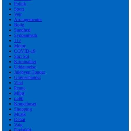
Politik
Sport
Vejr
Arrangementer
Bolig
Sundhed
Syddanmark
112
Motor
COVID-19
Sort Sol
Kriminalitet
Uddannelse
Julebyen Tønder
Grænsehandel
Vind
Penge
Miljø
politi
Kongehuset
Shopping
Musik
Debat
Valg
Dødsfald