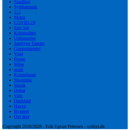
Sundhed
Syddanmark
112
Motor
COVID-19
Sort Sol
Kriminalitet
Uddannelse
Julebyen Tønder
Grænsehandel
Vind
Penge
Miljø
politi
Kongehuset
Shopping
Musik
Debat
Valg
Dødsfald
Haven
Byggeri
Det sker
Copyright 2020/2028 - Erik Egvad Petersen - sydnyt.dk