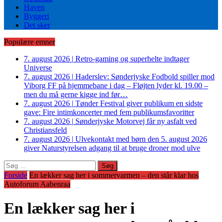
Haven
Byggeri
Det sker
Populære emner
7. august 2026
|
Retro-gaming og superhelte indtager
Universe
7. august 2026
|
Haderslev: Sønderjyske Fodbold spiller mod
Viborg FF på hjemmebane i dag – Fløjten lyder kl. 19.00 –
men du må gerne kigge ind før…
7. august 2026
|
Tønder Festival giver publikum en sidste
gave: Fire intimkoncerter med fem publikumsfavoritter
7. august 2026
|
Sønderjyske Motorvej får ny asfalt ved
Christiansfeld
7. august 2026
|
Ulvekontakt med børn den 5. august 2026
giver Naturstyrelsen adgang til at bruge droner mod ulve
Søg
efter:
Forside
En lækker sag her i sommervarmen – den står klar hos
Autoforum Aabenraa
En lækker sag her i